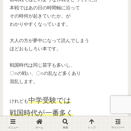
本戦ではあの日の時間軸に沿って
その時何が起きていたか、が
わかりやすくなっています。
大人の方が夢中になって読んでしまう
ほどおもしろい本です。
戦国時代は同じ苗字も多いし、
〇○の戦い、〇○の乱など多くあり
混乱します。
中学受験では
けれども
戦国時代が一番多く
出題されま
す
。
メニュー
ホーム
検索
トップ
サイドバー