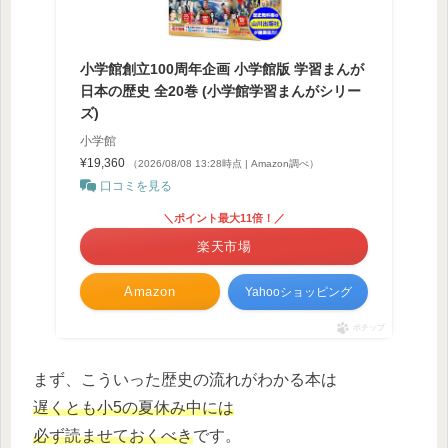
小学館創立100周年企画 小学館版 学習まんが
日本の歴史 全20巻 (小学館学習まんがシリー
ズ)
小学館
¥19,360
（2026/08/08 13:28時点 | Amazon調べ）
口コミを見る
＼ポイント最大11倍！／
楽天市場
Amazon
Yahooショッピング
ポチップ
まず、こういった歴史の流れがわかる本は
遅くとも小5の夏休み中には
必ず読ませておくべき
です。