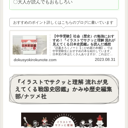
〇大人が読んでもおもしろい
おすすめのポイント詳しくはこちらのブログに書いています
【中学受験】社会（歴史）の勉強におす
すめ！『イラストでサクッと理解 流れが
見えてくる日本史図鑑』を読んだ感想
『読書きろくノート【こひめ家の本棚】』では
中学受験生におすすめの本を紹介しています。
日本史の本はたくさんありますが、これほど古
代から現代までの重要事項をまとめてわかりや
2023.08.31
dokusyokirokunote.com
すくしてくれた本は初めてです！受験まで半年
をきった方におすすめです。
『イラストでサクッと理解 流れが見
えてくる戦国史図鑑』かみゆ歴史編集
部/ナツメ社