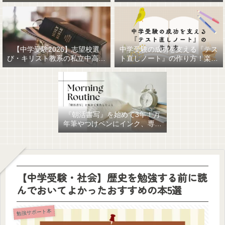
【中学受験2026】志望校選
中学受験の成功を支える『テス
び・キリスト教系の私立中高一
ト直しノート』の作り方！楽に
貫女子校を調べてみました
作るための最強おすすめ文房具
6選！
『朝活書写』を始めて3年！万
年筆やつけペンにインク、専用
ノート、毎日が充実していま
す。
【中学受験・社会】歴史を勉強する前に読
んでおいてよかったおすすめの本5選
勉強サポート本