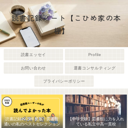
読書記録ノート【こひめ家の本
棚】
読書エッセイ
Profile
お問い合わせ
選書コンサルティング
プライバシーポリシー
読書記録2025年度版！図書館
【中学受験】図書館に力を入れ
通いの私のベストセレクション
ている私立中高一貫校