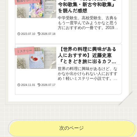
勉強サポート本
の風景が少しだけ温かく見えてく
今和歌集・新古今和歌集』
るはずですよ。
を読んだ感想
中学受験生、高校受験生、古典を
もう一度学んでみようかなと思う
方におすすめの一冊です。2019年
7月7日のブログを再掲載し、追記
2023.07.10
2026.07.18
しました。
【世界の料理に興味がある
ミステリー
人におすすめ】近藤史恵
『ときどき旅に出るカフ
ェ』を読んだ感想
世界の料理に興味があるけど、な
かなか出かけられない人におすす
め！軽いミステリー小説です。表
紙がとても素敵で飾っておきたく
2024.11.01
2026.07.17
なります。
次のページ