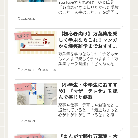
こと。』びーやまを読んだ
YouTubeで人気のびーやま氏著
感想
『17歳のときに知りたかった受験
のこと、人生のこと。』を読了し
ました。すべての受験生と親御さ
2026.07.30
んにおすすめしたい！単なる受験
テクニックにとどまらない、自己
理解や将来のキャリアに繋がる考
【初心者向け】万葉集を楽
児童文学
え方が分かりやすく書かれた一冊
しく学ぶならこれ！マンガ
です。
から爆笑雑学までおすすめ5
選
万葉集を学ぶならこれ！子どもか
ら大人まで楽しく学べます！『万
葉集キャラ図鑑』『ざんねんな万
葉集』『マンガで読む万葉集』、
2026.07.19
2026.07.26
そして不朽の名作『天上の虹』な
どを紹介。初心者でも歴史の背景
や歌人の人間ドラマがスッと頭に
【小学生・中学生におすす
エッセイ
入る、おすすめ本をご紹介しま
め】『マザーテレサ』を読
す。
んで感じた感想
家事や仕事、子育てや勉強などに
追われていると、「最近ちょっと
心がトゲトゲしているな」と感じ
る瞬間はありませんか？「毎日に
2026.07.21
追われて疲れてしまったな」と感
じている方に、ぜひ手にとってほ
しい一冊です。読んだ後、いつも
『まんがで読む万葉集・古