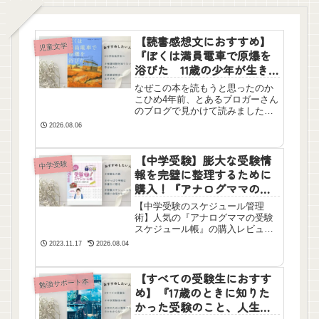
【読書感想文におすすめ】
児童文学
『ぼくは満員電車で原爆を
浴びた 11歳の少年が生き
ぬいたヒロシマ』米澤鐡
なぜこの本を読もうと思ったのか
志・由井りょう子を読んだ
こひめ4年前、とあるブロガーさん
感想
のブログで見かけて読みました。
あらすじ 2013年7月11日発売広
2026.08.06
島に原爆が落とされたのは、1945
年8月6日でした。11歳の米澤鐡志
さんは、爆心から750メートルの電
【中学受験】膨大な受験情
中学受験
車内で母親...
報を完璧に整理するために
購入！『アナログママの受
験スケジュール帳』
【中学受験のスケジュール管理
術】人気の『アナログママの受験
スケジュール帳』の購入レビュ
ー。塾のカリキュラムから公開模
2023.11.17
2026.08.04
試、併願校の出願日程まで、ミス
なく管理するための活用法を紹介
します。デジタルよりアナログ管
【すべての受験生におすす
勉強サポート本
理派の親御さんに最適な、最強の
め】『17歳のときに知りた
整理ツールです。
かった受験のこと、人生の