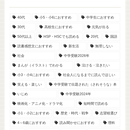
40代
小5・小6におすすめ
中学生におすすめ
30代
高校生におすすめ
元気が出る
50代以上
HSP・HSCでも読める
20代
国語
読書感想文におすすめ
新生活
無理しない
社会
中学受験2026年
まんが（イラスト）でわかる
泣ける・泣きたい
小3・小4におすすめ
社会人になるまでに読んでほしい
笑える・楽しい
中学受験で出題された（されそうな）本
いじめ
中学受験2024年
映画化・アニメ化・ドラマ化
短時間で読める
小1・小2におすすめ
歴史・時代・戦争
志望校選び
4～6歳におすすめ
読み聞かせにおすすめ
理科