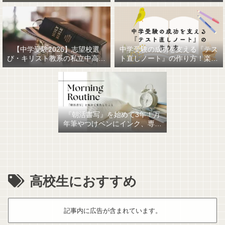
【中学受験2026】志望校選
中学受験の成功を支える『テス
び・キリスト教系の私立中高一
ト直しノート』の作り方！楽に
貫女子校を調べてみました
作るための最強おすすめ文房具
6選！
『朝活書写』を始めて3年！万
年筆やつけペンにインク、専用
ノート、毎日が充実していま
す。
高校生におすすめ
記事内に広告が含まれています。