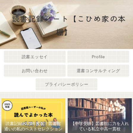
読書記録ノート【こひめ家の本
棚】
読書エッセイ
Profile
お問い合わせ
選書コンサルティング
プライバシーポリシー
読書記録2025年度版！図書館
【中学受験】図書館に力を入れ
通いの私のベストセレクション
ている私立中高一貫校