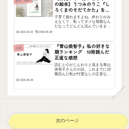
絵本・図鑑
の絵本】うつみのりこ『し
ろくまのそだてかた』を読
んだ感想
子育て疲れますよね。終わりがみ
えなくて、私ってダメな母親なん
だなってどんどん沈んでいきま
す。この本は特にイヤイヤ期、幼
2024.03.10
2026.06.29
児期、小学生の怪獣たちを育てて
いて疲れてしまったおうちの方に
おすすめです。私ももう少し早く
『青山美智子』私の好きな
小説
この本に出会いたかったです。
順ランキング 10冊読んだ
正直な感想
読むと心がじんわりと温まる青山
美智子さんの小説。これまでに10
冊読んだ私が忖度なしの正直なラ
ンキングをお届けします。最新作
2026.06.26
『人魚が逃げた』は何位？
次のページ