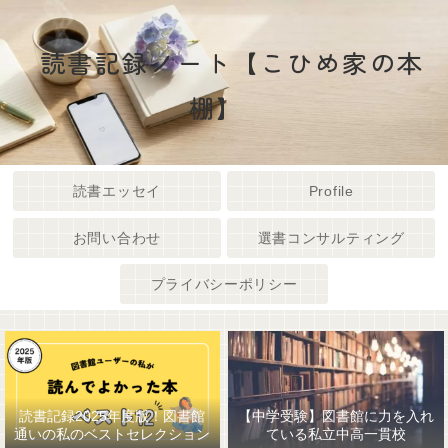
読書記録ノート【こひめ家の本
棚】
読書エッセイ
Profile
お問い合わせ
選書コンサルティング
プライバシーポリシー
読書記録2025年度版！図書館
【中学受験】図書館に力を入れ
通いの私のベストセレクション
ている私立中高一貫校