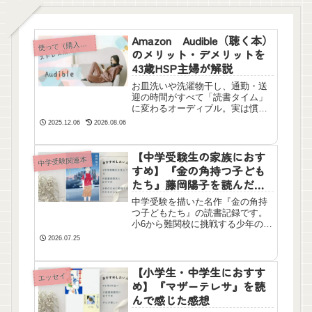
Amazon Audible（聴く本）
って（購入して）よかった本以外のおすすめ
使
のメリット・デメリットを
43歳HSP主婦が解説
お皿洗いや洗濯物干し、通勤・送
迎の時間がすべて「読書タイム」
に変わるオーディブル。実は慣れ
るまでに時間がかかりました。聴
2025.12.06
2026.08.06
くだけというのはなかなか難しか
ったです。ですが、慣れてしまえ
ば両手が使えない中でも本が読め
【中学受験生の家族におす
中学受験関連本
るというとてもコスパの良い読書
すめ】『金の角持つ子ども
です。私の勝手な感想を述べまし
たち』藤岡陽子を読んだ感
た。
想
中学受験を描いた名作『金の角持
つ子どもたち』の読書記録です。
小6から難関校に挑戦する少年の姿
や、親のリアルな葛藤、塾の先生
2026.07.25
の刺さる言葉など見どころを解説
します。子育てや中学受験に悩む
親御さん必見の感動の一冊です。
【小学生・中学生におすす
エッセイ
め】『マザーテレサ』を読
んで感じた感想