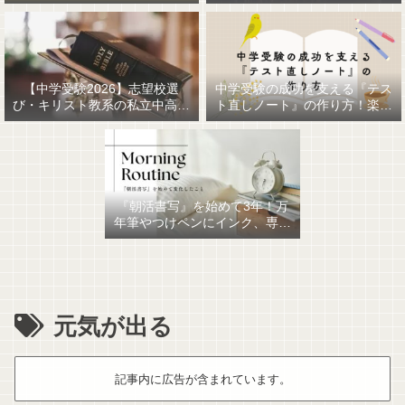
【中学受験2026】志望校選
中学受験の成功を支える『テス
び・キリスト教系の私立中高一
ト直しノート』の作り方！楽に
貫女子校を調べてみました
作るための最強おすすめ文房具
6選！
『朝活書写』を始めて3年！万
年筆やつけペンにインク、専用
ノート、毎日が充実していま
す。
元気が出る
記事内に広告が含まれています。