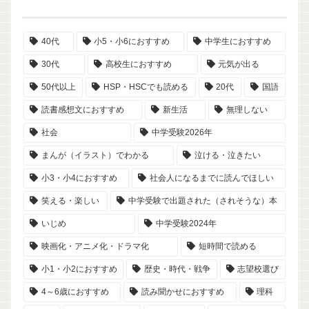
40代
小5・小6におすすめ
中学生におすすめ
30代
高校生におすすめ
元気が出る
50代以上
HSP・HSCでも読める
20代
国語
読書感想文におすすめ
新生活
無理しない
社会
中学受験2026年
まんが（イラスト）でわかる
泣ける・泣きたい
小3・小4におすすめ
社会人になるまでに読んでほしい
笑える・楽しい
中学受験で出題された（されそうな）本
いじめ
中学受験2024年
映画化・アニメ化・ドラマ化
短時間で読める
小1・小2におすすめ
歴史・時代・戦争
志望校選び
4～6歳におすすめ
読み聞かせにおすすめ
理科