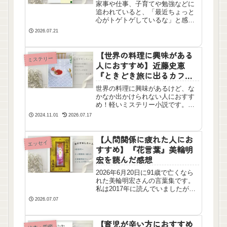
家事や仕事、子育てや勉強などに
追われていると、「最近ちょっと
心がトゲトゲしているな」と感じ
る瞬間はありませんか？「毎日に
2026.07.21
追われて疲れてしまったな」と感
じている方に、ぜひ手にとってほ
しい一冊です。読んだ後、いつも
【世界の料理に興味がある
ミステリー
の風景が少しだけ温かく見えてく
人におすすめ】近藤史恵
るはずですよ。
『ときどき旅に出るカフ
ェ』を読んだ感想
世界の料理に興味があるけど、な
かなか出かけられない人におすす
め！軽いミステリー小説です。表
紙がとても素敵で飾っておきたく
2024.11.01
2026.07.17
なります。
【人間関係に疲れた人にお
エッセイ
すすめ】『花言葉』美輪明
宏を読んだ感想
2026年6月20日に91歳で亡くなら
れた美輪明宏さんの言葉集です。
私は2017年に読んでいましたが、
今でも頭から離れない言葉があり
2026.07.07
ます。人間関係に疲れた人、癒し
の優しく強い言葉が欲しい人にお
すすめです。
【育児が辛い方におすすめ