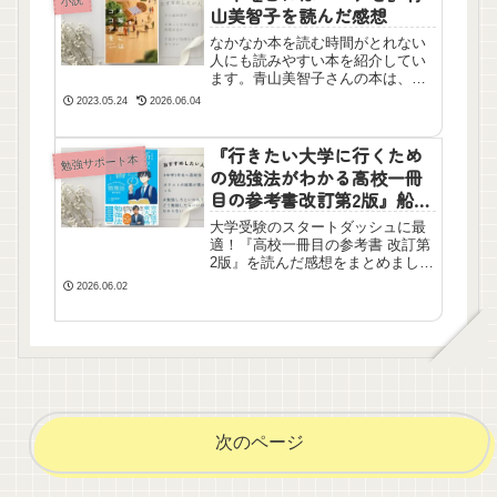
小説
山美智子を読んだ感想
なかなか本を読む時間がとれない
人にも読みやすい本を紹介してい
ます。青山美智子さんの本は、読
んだ後、爽やかで、温かい気持ち
2023.05.24
2026.06.04
になります。一章一章違う人が主
人公になるので読みやすいと思い
ます。小説初心者の方におすすめ
『行きたい大学に行くため
勉強サポート本
です。
の勉強法がわかる高校一冊
目の参考書改訂第2版』船登
惟希を読んだ感想
大学受験のスタートダッシュに最
適！『高校一冊目の参考書 改訂第
2版』を読んだ感想をまとめまし
た。勉強の「やり方」がわからな
2026.06.02
い高1・高2生や、我が子の受験戦
略を知りたい保護者必見。効率的
な参考書選びと活用法のコツがこ
れ一冊でわかります。
次のページ