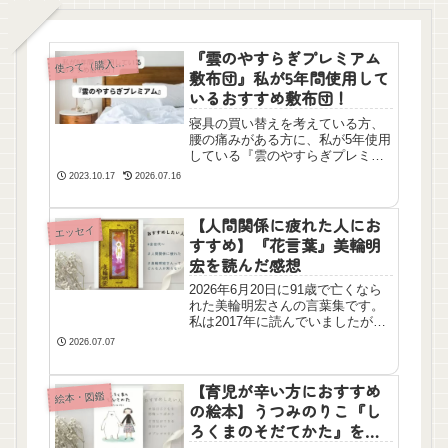
『雲のやすらぎプレミアム
って（購入して）よかった本以外のおすすめ
使
敷布団』私が5年間使用して
いるおすすめ敷布団！
寝具の買い替えを考えている方、
腰の痛みがある方に、私が5年使用
している『雲のやすらぎプレミア
ム敷布団』をおすすめします。私
2023.10.17
2026.07.16
はこれを使用してから腰が楽にな
りました。寝具をネットで購入す
るのは不安ですが、実際に今も使
【人間関係に疲れた人にお
エッセイ
っている私がおすすめします！
すすめ】『花言葉』美輪明
宏を読んだ感想
2026年6月20日に91歳で亡くなら
れた美輪明宏さんの言葉集です。
私は2017年に読んでいましたが、
今でも頭から離れない言葉があり
2026.07.07
ます。人間関係に疲れた人、癒し
の優しく強い言葉が欲しい人にお
すすめです。
【育児が辛い方におすすめ
絵本・図鑑
の絵本】うつみのりこ『し
ろくまのそだてかた』を読