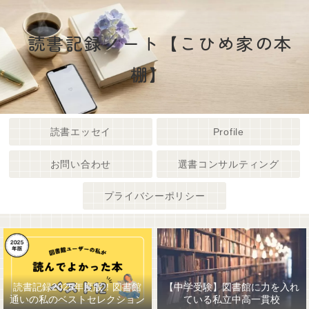
読書記録ノート【こひめ家の本
棚】
読書エッセイ
Profile
お問い合わせ
選書コンサルティング
プライバシーポリシー
読書記録2025年度版！図書館
【中学受験】図書館に力を入れ
通いの私のベストセレクション
ている私立中高一貫校