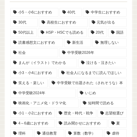
小5・小6におすすめ
40代
中学生におすすめ
30代
高校生におすすめ
元気が出る
50代以上
HSP・HSCでも読める
20代
国語
読書感想文におすすめ
新生活
無理しない
社会
中学受験2026年
まんが（イラスト）でわかる
泣ける・泣きたい
小3・小4におすすめ
社会人になるまでに読んでほしい
笑える・楽しい
中学受験で出題された（されそうな）本
中学受験2024年
いじめ
映画化・アニメ化・ドラマ化
短時間で読める
小1・小2におすすめ
歴史・時代・戦争
志望校選び
4～6歳におすすめ
読み聞かせにおすすめ
夏
理科
通信教育
算数（数学）
虐待