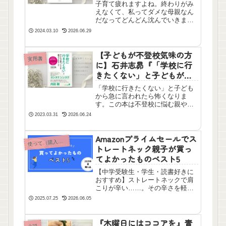
んだ感想
子育て疲れますよね。終わりがみ
えなくて、私ってダメな母親なん
だなってどんどん沈んでいきま
す。この本は特にイヤイヤ期、幼
2024.03.10
2026.06.29
児期、小学生の怪獣たちを育てて
いて疲れてしまったおうちの方に
おすすめです。私ももう少し早く
【子どもが不登校気味の方
実用書
この本に出会いたかったです。
に】石井志昴『「学校に行
きたくない」と子どもが言
ったとき親ができること』
「学校に行きたくない」と子ども
を読んだ感想
から急に言われたら怖くなりま
す。この本は不登校に悩む親や子
どもに勇気をあたえてくれる一冊
2023.03.31
2026.06.24
です。学校に行くのは正解でも正
義でもありません。ほかにも多く
の道（進路）があります。私もこ
Amazonプライムセールでス
って（購入して）よかった本以外のおすすめ
使
の本は読んでよかったです。
トレートネック親子が買っ
てよかったものベスト5
【中学受験生・学生・読書好きに
おすすめ】ストレートネックで肩
こりが辛い……。その辛さを軽減
してくれるおうちグッズをご紹介
2025.07.25
2026.06.05
します。Amazonプライムセール
で購入したおすすめ商品です！
『木曜日にはココアを』青