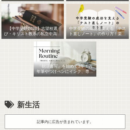
【中学受験2026】志望校選
中学受験の成功を支える『テス
び・キリスト教系の私立中高一
ト直しノート』の作り方！楽に
貫女子校を調べてみました
作るための最強おすすめ文房具
6選！
『朝活書写』を始めて3年！万
年筆やつけペンにインク、専用
ノート、毎日が充実していま
す。
新生活
記事内に広告が含まれています。