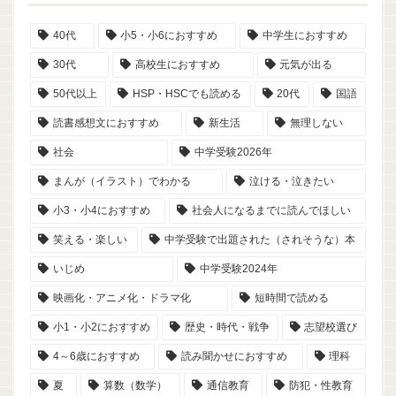
40代
小5・小6におすすめ
中学生におすすめ
30代
高校生におすすめ
元気が出る
50代以上
HSP・HSCでも読める
20代
国語
読書感想文におすすめ
新生活
無理しない
社会
中学受験2026年
まんが（イラスト）でわかる
泣ける・泣きたい
小3・小4におすすめ
社会人になるまでに読んでほしい
笑える・楽しい
中学受験で出題された（されそうな）本
いじめ
中学受験2024年
映画化・アニメ化・ドラマ化
短時間で読める
小1・小2におすすめ
歴史・時代・戦争
志望校選び
4～6歳におすすめ
読み聞かせにおすすめ
理科
夏
算数（数学）
通信教育
防犯・性教育