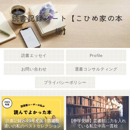
読書記録ノート【こひめ家の本
棚】
読書エッセイ
Profile
お問い合わせ
選書コンサルティング
プライバシーポリシー
読書記録2025年度版！図書館
【中学受験】図書館に力を入れ
通いの私のベストセレクション
ている私立中高一貫校