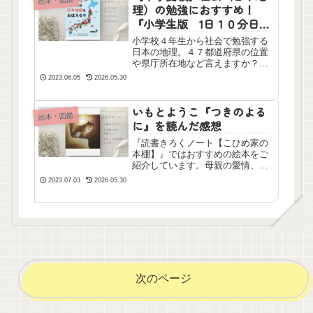
絵本・図鑑
かくなる絵本です。感動します！
理）の勉強におすすめ！
『小学生版 1日１０分日本
地図をおぼえる本』
小学校４年生から社会で勉強する
日本の地理。４７都道府県の位置
や県庁所在地など言えますか？中
学受験でも小４から本格的に学ん
2023.06.05
2026.05.30
でいきます。中学受験生はもちろ
ん、低学年、幼稚園生から遊んで
覚えられる良書です！
いもとようこ『つきのよる
絵本・図鑑
に』を読んだ感想
『読書きろくノート【こひめ家の
本棚】』ではおすすめの絵本をご
紹介しています。母親の愛情、子
どもがそれを受け強く生きていく
2023.07.03
2026.05.30
さまが描かれた泣ける絵本です。
いもとようこさんの優しくあたた
かい絵が涙を誘います。子ども自
身の音読にもオススメです。
次のページ