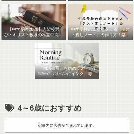
【中学受験2026】志望校選
中学受験の成功を支える『テス
び・キリスト教系の私立中高一
ト直しノート』の作り方！楽に
貫女子校を調べてみました
作るための最強おすすめ文房具
6選！
『朝活書写』を始めて3年！万
年筆やつけペンにインク、専用
ノート、毎日が充実していま
す。
4～6歳におすすめ
記事内に広告が含まれています。