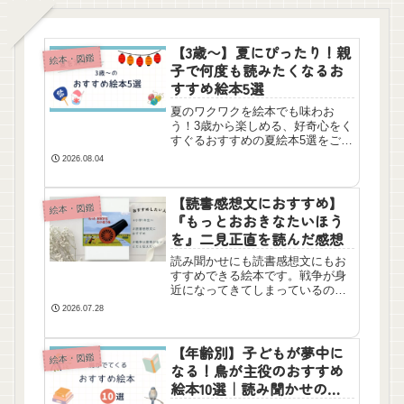
【3歳〜】夏にぴったり！親
絵本・図鑑
子で何度も読みたくなるお
すすめ絵本5選
夏のワクワクを絵本でも味わお
う！3歳から楽しめる、好奇心をく
すぐるおすすめの夏絵本5選をご紹
介。親子で笑顔になれて、「もう
2026.08.04
一回！」と言われるような名作を
集めました。暑い夏のおうち読み
聞かせタイムにぴったりです。
【読書感想文におすすめ】
絵本・図鑑
『もっとおおきなたいほう
を』二見正直を読んだ感想
読み聞かせにも読書感想文にもお
すすめできる絵本です。戦争が身
近になってきてしまっているの
で、これからの未来を担う多くの
2026.07.28
子どもたちに読んでもらい、一緒
に考えてほしい。ぜひ読んでほし
い一冊です。
【年齢別】子どもが夢中に
絵本・図鑑
なる！鳥が主役のおすすめ
絵本10選｜読み聞かせのコ