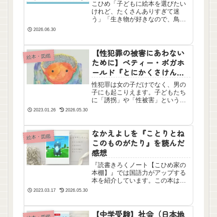
ツも紹介
こひめ「子どもに絵本を選びたい
けれど、たくさんありすぎて迷
う」「生き物が好きなので、鳥が
出てくる絵本を探している」とい
2026.06.30
う方向けにおすすめ10作品をご紹
介します！この記事でわかること
幼児から小学校低学年まで楽しめ
【性犯罪の被害にあわない
絵本・図鑑
る、鳥が主役の絵本10選を年齢...
ために】ベティー・ボガホ
ールド『とにかくさけんで
にげるんだ』を読んだ感想
性犯罪は女の子だけでなく、男の
子にも起こりえます。子どもたち
に「誘拐」や「性被害」という悪
いことがあることを知らせ、いざ
2023.01.26
2026.05.30
というときに自分で判断をし、危
険な状態から逃げる力を養わせる
ことが目的の絵本です。１０歳以
なかえよしを『ことりとね
絵本・図鑑
下のお子さんにはぜひ隣で一緒に
このものがたり』を読んだ
読んであげてください。
感想
『読書きろくノート【こひめ家の
本棚】』では国語力がアップする
本を紹介しています。この本は
『ねずみさんのチョッキ』シリー
2023.03.17
2026.05.30
ズを書かれている方の絵本です。
自分とは見た目がまったく違う友
達のことを思いやる、心があたた
【中学受験】社会（日本地