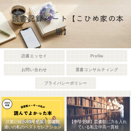
読書記録ノート【こひめ家の本
棚】
読書エッセイ
Profile
お問い合わせ
選書コンサルティング
プライバシーポリシー
読書記録2025年度版！図書館
【中学受験】図書館に力を入れ
通いの私のベストセレクション
ている私立中高一貫校