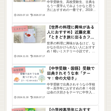
中学受験生、高校受験生、古典を
もう一度学んでみようかなと思う
方におすすめの一冊です。2019年
7月7日のブログを再掲載し、追記
2023.07.10
2026.07.18
しました。
【世界の料理に興味がある
ミステリー
人におすすめ】近藤史恵
『ときどき旅に出るカフ
ェ』を読んだ感想
世界の料理に興味があるけど、な
かなか出かけられない人におすす
め！軽いミステリー小説です。表
紙がとても素敵で飾っておきたく
2024.11.01
2026.07.17
なります。
【中学受験・国語】受験で
中学受験
出典されそうな本「テー
マ：命の大切さ」
中学受験で出典されそうな小学校
中～高学年におすすめの本！今回
は命の大切さをテーマに中学入試
問題でよく出典される今西乃子さ
2024.01.30
2026.07.17
ん、なりゆきわかこさん、工藤純
子さんです。小学校4年生からはも
ちろん、先生を目指している大学
【小学校高学年におすす