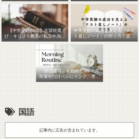
【中学受験2026】志望校選
中学受験の成功を支える『テス
び・キリスト教系の私立中高一
ト直しノート』の作り方！楽に
貫女子校を調べてみました
作るための最強おすすめ文房具
6選！
『朝活書写』を始めて3年！万
年筆やつけペンにインク、専用
ノート、毎日が充実していま
す。
国語
記事内に広告が含まれています。