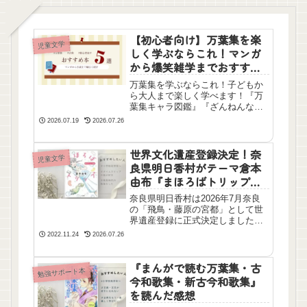
【初心者向け】万葉集を楽
児童文学
しく学ぶならこれ！マンガ
から爆笑雑学までおすすめ5
選
万葉集を学ぶならこれ！子どもか
ら大人まで楽しく学べます！『万
葉集キャラ図鑑』『ざんねんな万
葉集』『マンガで読む万葉集』、
2026.07.19
2026.07.26
そして不朽の名作『天上の虹』な
どを紹介。初心者でも歴史の背景
や歌人の人間ドラマがスッと頭に
世界文化遺産登録決定！奈
児童文学
入る、おすすめ本をご紹介しま
良県明日香村がテーマ倉本
す。
由布『まほろばトリップ
時のむこう、飛鳥』を読ん
奈良県明日香村は2026年7月奈良
だ感想
の「飛鳥・藤原の宮都」として世
界遺産登録に正式決定しました。
こちらの本はその明日香村が舞台
2022.11.24
2026.07.26
の物語です。主人公は中１の女の
子、7年前から行方不明になってい
る兄を探すため一人で祖父の家に
『まんがで読む万葉集・古
勉強サポート本
来たところ、なんと飛鳥時代にタ
今和歌集・新古今和歌集』
イムスリップ！無事に帰ることが
を読んだ感想
できるのか？