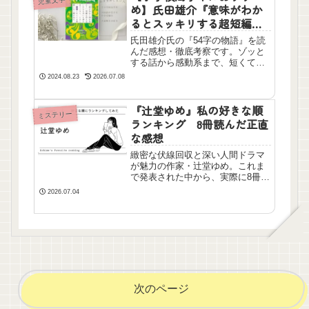
児童文学
生、現在教壇に立っている先生、
め】氏田雄介『意味がわか
子どもをもつすべての親御さんに
るとスッキリする超短編ク
おすすめです。
イズ 54字の物語Q』を読ん
氏田雄介氏の『54字の物語』を読
だ感想
んだ感想・徹底考察です。ゾッと
する話から感動系まで、短くても
強烈な印象を残す本作の見どころ
2024.08.23
2026.07.08
をネタバレなしで熱く語ります。
次に読む、手軽で面白い一冊を探
している方はぜひ。
『辻堂ゆめ』私の好きな順
ミステリー
ランキング 8冊読んだ正直
な感想
緻密な伏線回収と深い人間ドラマ
が魅力の作家・辻堂ゆめ。これま
で発表された中から、実際に8冊を
読んだ私が本音で格付けランキン
2026.07.04
グを作成しました！衝撃のデビュ
ー作から話題作まで正直に評価。
ネタバレなしで、あなたにぴった
りの名作が見つかる読書レビュー
です。
次のページ