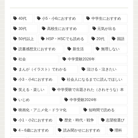
40代
小5・小6におすすめ
中学生におすすめ
30代
高校生におすすめ
元気が出る
50代以上
HSP・HSCでも読める
20代
国語
読書感想文におすすめ
新生活
無理しない
社会
中学受験2026年
まんが（イラスト）でわかる
泣ける・泣きたい
小3・小4におすすめ
社会人になるまでに読んでほしい
笑える・楽しい
中学受験で出題された（されそうな）本
いじめ
中学受験2024年
映画化・アニメ化・ドラマ化
短時間で読める
小1・小2におすすめ
歴史・時代・戦争
志望校選び
4～6歳におすすめ
読み聞かせにおすすめ
理科