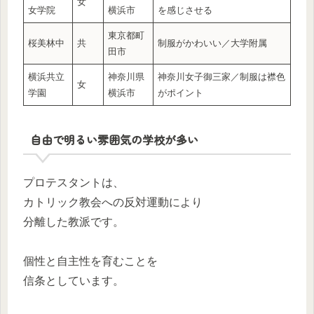
女
女学院
横浜市
を感じさせる
東京都町
桜美林中
共
制服がかわいい／大学附属
田市
横浜共立
神奈川県
神奈川女子御三家／制服は襟色
女
学園
横浜市
がポイント
自由で明るい雰囲気の学校が多い
プロテスタントは、
カトリック教会への反対運動により
分離した教派です。
個性と自主性を育むことを
信条としています。