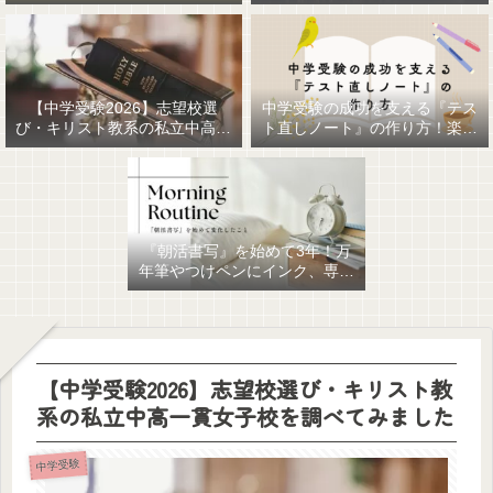
【中学受験2026】志望校選
中学受験の成功を支える『テス
び・キリスト教系の私立中高一
ト直しノート』の作り方！楽に
貫女子校を調べてみました
作るための最強おすすめ文房具
6選！
『朝活書写』を始めて3年！万
年筆やつけペンにインク、専用
ノート、毎日が充実していま
す。
【中学受験2026】志望校選び・キリスト教
系の私立中高一貫女子校を調べてみました
中学受験