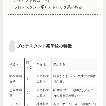
〇キリスト教は、主に
プロテスタント系とカトリック系がある
プロテスタント系学校の特徴
共ｏ
学校名
所在地
私の印象
ｒ女
鷗友学園
東京都世
制服がかわいい／先生方の雰囲
女
女子
田谷区
気が良い
恵泉女学
東京都世
図書館No.1／制服なし／先生
女
園
田谷区
方の雰囲気が良い
フェリス
神奈川県
神奈川女子御三家／制服は伝統