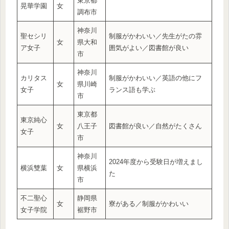
東京都
晃華学園
女
調布市
神奈川
聖セシリ
制服がかわいい／先生がたの雰
女
県大和
ア女子
囲気がよい／図書館が良い
市
神奈川
カリタス
制服がかわいい／英語の他にフ
女
県川崎
女子
ランス語も学ぶ
市
東京都
東京純心
女
八王子
図書館が良い／自然がたくさん
女子
市
神奈川
2024年度から受験日が増えまし
横浜雙葉
女
県横浜
た
市
不二聖心
静岡県
女
寮がある／制服がかわいい
女子学院
裾野市