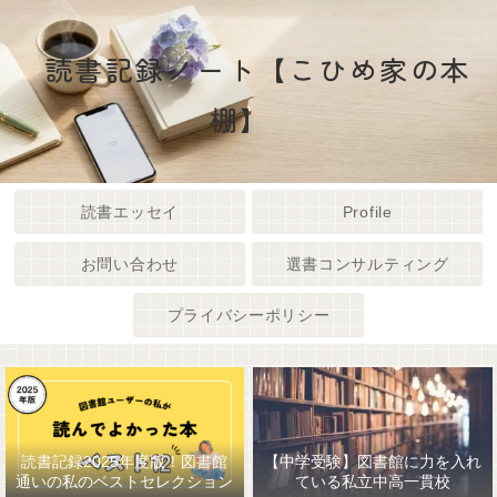
読書記録ノート【こひめ家の本
棚】
読書エッセイ
Profile
お問い合わせ
選書コンサルティング
プライバシーポリシー
読書記録2025年度版！図書館
【中学受験】図書館に力を入れ
通いの私のベストセレクション
ている私立中高一貫校