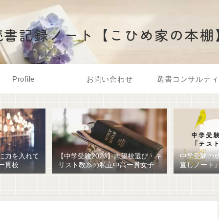
読書記録ノート【こひめ家の本棚
Profile
お問い合わせ
選書コンサルティ
に力を入れて
【中学受験2026】志望校選び・キ
中学受験の
一貫校
リスト教系の私立中高一貫女子校
直しノート
を調べてみました
ための最強