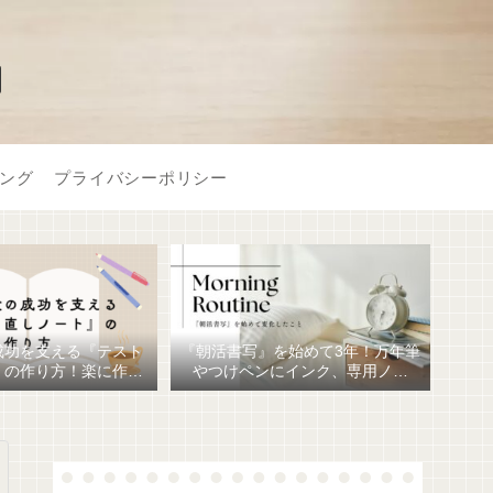
】
ング
プライバシーポリシー
成功を支える『テスト
『朝活書写』を始めて3年！万年筆
』の作り方！楽に作る
やつけペンにインク、専用ノー
おすすめ文房具6選！
ト、毎日が充実しています。