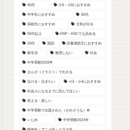
40代
小5・小6におすすめ
中学生におすすめ
30代
高校生におすすめ
元気が出る
50代以上
HSP・HSCでも読める
20代
国語
読書感想文におすすめ
新生活
無理しない
社会
中学受験2026年
まんが（イラスト）でわかる
泣ける・泣きたい
小3・小4におすすめ
社会人になるまでに読んでほしい
笑える・楽しい
中学受験で出題された（されそうな）本
いじめ
中学受験2024年
映画化・アニメ化・ドラマ化