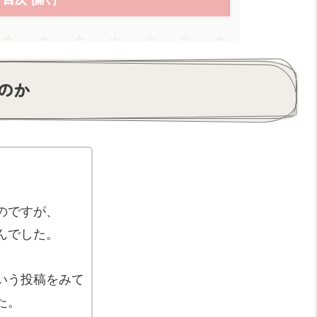
のか
のですが、
んでした。
いう投稿をみて
た。