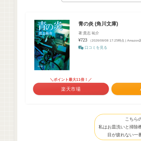
青の炎 (角川文庫)
著:貴志 祐介
¥723
（2026/08/08 17:25時点 | Amazo
口コミを見る
＼ポイント最大11倍！／
楽天市場
こちら
私はお皿洗いと掃除
目が疲れない一