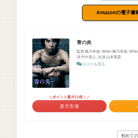
Amazonの電子書籍 
青の炎
監督:蜷川幸雄, Writer:蜷川幸雄, Wr
演:竹中直人, 出演:山本寛斎
口コミを見る
＼ポイント最大11倍！／
楽天市場
初めての