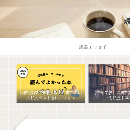
読書エッセイ
読書記録2025年度版！図書館通い
【中学受験】図書館
の私のベストセレクション
いる私立中高