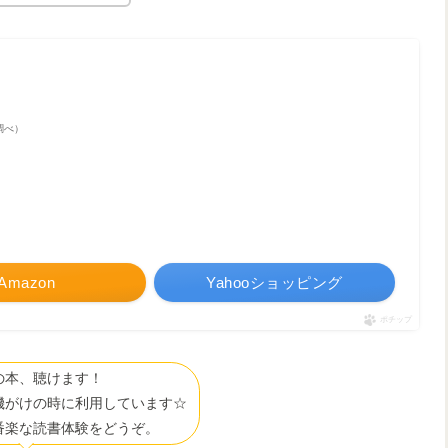
n調べ）
Amazon
Yahooショッピング
ポチップ
の本、聴けます！
機がけの時に利用しています☆
番楽な読書体験をどうぞ。