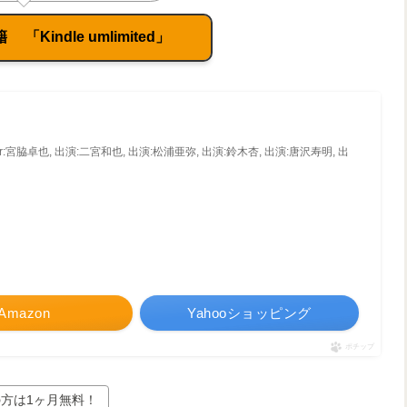
「Kindle umlimited」
iter:宮脇卓也, 出演:二宮和也, 出演:松浦亜弥, 出演:鈴木杏, 出演:唐沢寿明, 出
Amazon
Yahooショッピング
ポチップ
方は1ヶ月無料！