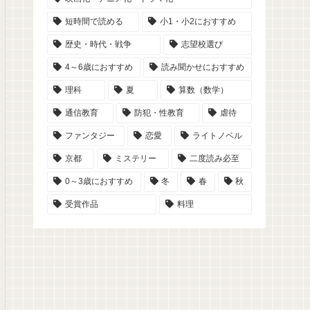
短時間で読める
小1・小2におすすめ
歴史・時代・戦争
志望校選び
4～6歳におすすめ
読み聞かせにおすすめ
理科
夏
算数（数学）
通信教育
防犯・性教育
虐待
ファンタジー
恋愛
ライトノベル
京都
ミステリー
二度読み必至
0～3歳におすすめ
冬
春
秋
受賞作品
料理