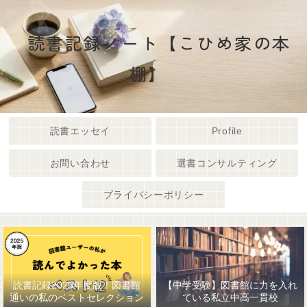
読書記録ノート【こひめ家の本
棚】
読書エッセイ
Profile
お問い合わせ
選書コンサルティング
プライバシーポリシー
読書記録2025年度版！図書館
【中学受験】図書館に力を入れ
通いの私のベストセレクション
ている私立中高一貫校