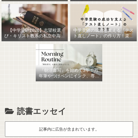
【中学受験2026】志望校選
中学受験の成功を支える『テス
び・キリスト教系の私立中高一
ト直しノート』の作り方！楽に
貫女子校を調べてみました
作るための最強おすすめ文房具
6選！
『朝活書写』を始めて3年！万
年筆やつけペンにインク、専用
ノート、毎日が充実していま
す。
読書エッセイ
記事内に広告が含まれています。