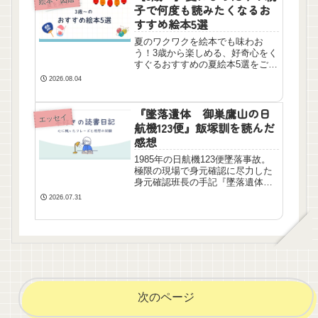
絵本・図鑑
子で何度も読みたくなるお
すすめ絵本5選
夏のワクワクを絵本でも味わお
う！3歳から楽しめる、好奇心をく
すぐるおすすめの夏絵本5選をご紹
介。親子で笑顔になれて、「もう
2026.08.04
一回！」と言われるような名作を
集めました。暑い夏のおうち読み
聞かせタイムにぴったりです。
『墜落遺体 御巣鷹山の日
エッセイ
航機123便』飯塚訓を読んだ
感想
1985年の日航機123便墜落事故。
極限の現場で身元確認に尽力した
身元確認班長の手記『墜落遺体』
を読んだ感想です。言葉を失う惨
2026.07.31
状の中で「絶対にご遺族のもとへ
返す」という使命感を貫いた人々
の記録。心揺さぶられるノンフィ
クションです。
次のページ