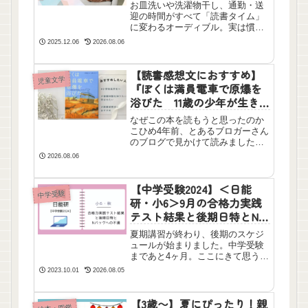
お皿洗いや洗濯物干し、通勤・送
迎の時間がすべて「読書タイム」
に変わるオーディブル。実は慣れ
るまでに時間がかかりました。聴
2025.12.06
2026.08.06
くだけというのはなかなか難しか
ったです。ですが、慣れてしまえ
ば両手が使えない中でも本が読め
【読書感想文におすすめ】
児童文学
るというとてもコスパの良い読書
『ぼくは満員電車で原爆を
です。私の勝手な感想を述べまし
浴びた 11歳の少年が生き
た。
ぬいたヒロシマ』米澤鐡
なぜこの本を読もうと思ったのか
志・由井りょう子を読んだ
こひめ4年前、とあるブロガーさん
感想
のブログで見かけて読みました。
あらすじ 2013年7月11日発売広
2026.08.06
島に原爆が落とされたのは、1945
年8月6日でした。11歳の米澤鐡志
さんは、爆心から750メートルの電
【中学受験2024】＜日能
中学受験
車内で母親...
研・小6＞9月の合格力実践
テスト結果と後期日特とNバ
ッグへの不満
夏期講習が終わり、後期のスケジ
ュールが始まりました。中学受験
まであと4ヶ月。ここにきて思うこ
とを、不満が優先になってしまい
2023.10.01
2026.08.05
ましたがブログに書きました。
【3歳〜】夏にぴったり！親