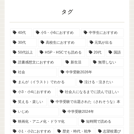
タグ
40代
小5・小6におすすめ
中学生におすすめ
30代
高校生におすすめ
元気が出る
50代以上
HSP・HSCでも読める
20代
国語
読書感想文におすすめ
新生活
無理しない
社会
中学受験2026年
まんが（イラスト）でわかる
泣ける・泣きたい
小3・小4におすすめ
社会人になるまでに読んでほしい
笑える・楽しい
中学受験で出題された（されそうな）本
いじめ
中学受験2024年
映画化・アニメ化・ドラマ化
短時間で読める
小1・小2におすすめ
歴史・時代・戦争
志望校選び