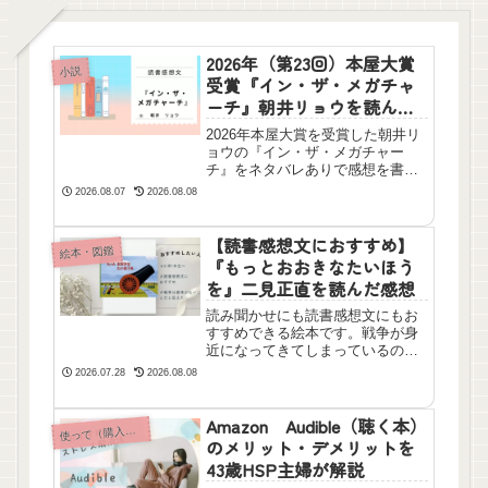
2026年（第23回）本屋大賞
小説
受賞『イン・ザ・メガチャ
ーチ』朝井リョウを読んだ
感想【ネタバレあり】
2026年本屋大賞を受賞した朝井リ
ョウの『イン・ザ・メガチャー
チ』をネタバレありで感想を書き
ました！作品が突きつける「巨大
2026.08.07
2026.08.08
な宗教（メガチャーチ）化する現
代社会」のリアル。HSPにはおす
すめしない理由を書いています。
【読書感想文におすすめ】
絵本・図鑑
『もっとおおきなたいほう
を』二見正直を読んだ感想
読み聞かせにも読書感想文にもお
すすめできる絵本です。戦争が身
近になってきてしまっているの
で、これからの未来を担う多くの
2026.07.28
2026.08.08
子どもたちに読んでもらい、一緒
に考えてほしい。ぜひ読んでほし
い一冊です。
Amazon Audible（聴く本）
って（購入して）よかった本以外のおすすめ
使
のメリット・デメリットを
43歳HSP主婦が解説