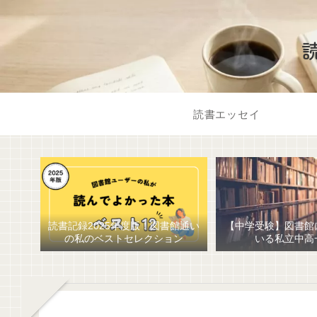
読書エッセイ
読書記録2025年度版！図書館通い
【中学受験】図書館
の私のベストセレクション
いる私立中高