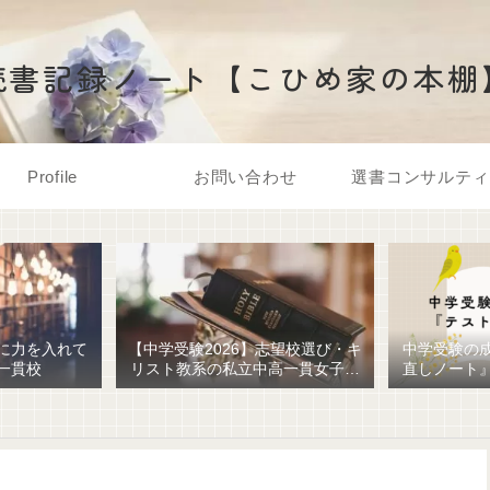
読書記録ノート【こひめ家の本棚
Profile
お問い合わせ
選書コンサルティ
に力を入れて
【中学受験2026】志望校選び・キ
中学受験の
一貫校
リスト教系の私立中高一貫女子校
直しノート
を調べてみました
ための最強