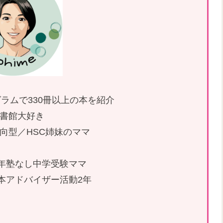
ラムで330冊以上の本を紹介
書館大好き
内向型／HSC姉妹のママ
26年塾なし中学受験ママ
本アドバイザー活動2年