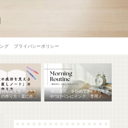
】
ング
プライバシーポリシー
成功を支える『テスト
『朝活書写』を始めて3年！万年筆
』の作り方！楽に作る
やつけペンにインク、専用ノー
おすすめ文房具6選！
ト、毎日が充実しています。