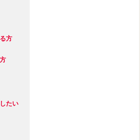
る方
方
したい