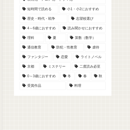
短時間で読める
小1・小2におすすめ
歴史・時代・戦争
志望校選び
4～6歳におすすめ
読み聞かせにおすすめ
理科
夏
算数（数学）
通信教育
防犯・性教育
虐待
ファンタジー
恋愛
ライトノベル
京都
ミステリー
二度読み必至
0～3歳におすすめ
冬
春
秋
受賞作品
料理