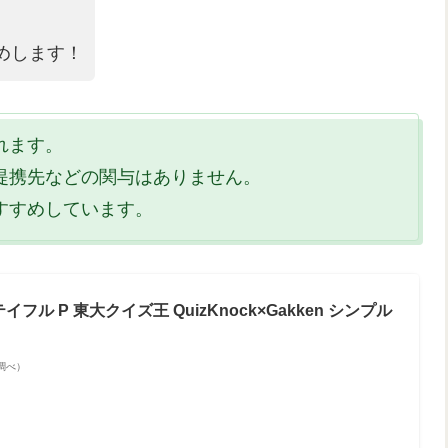
めします！
れます。
提携先などの関与はありません。
すすめしています。
フル P 東大クイズ王 QuizKnock×Gakken シンプル
場調べ）