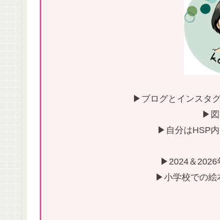
▶ブログとインスタグ
▶図
▶自分はHSP
▶2024＆20
▶小学校での絵