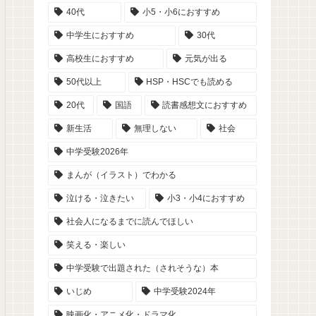
40代
小5・小6におすすめ
中学生におすすめ
30代
高校生におすすめ
元気が出る
50代以上
HSP・HSCでも読める
20代
国語
読書感想文におすすめ
新生活
無理しない
社会
中学受験2026年
まんが（イラスト）でわかる
泣ける・泣きたい
小3・小4におすすめ
社会人になるまでに読んでほしい
笑える・楽しい
中学受験で出題された（されそうな）本
いじめ
中学受験2024年
映画化・アニメ化・ドラマ化