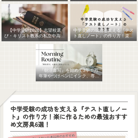
中学受験の成功を支える『テス
【中学受験2026】志望校選
ト直しノート』の作り方！楽に
び・キリスト教系の私立中高一
作るための最強おすすめ文房具
貫女子校を調べてみました
6選！
『朝活書写』を始めて3年！万
年筆やつけペンにインク、専用
ノート、毎日が充実していま
す。
中学受験の成功を支える『テスト直しノー
ト』の作り方！楽に作るための最強おすす
め文房具6選！
使って（購入して）よかった本以外のおすすめ