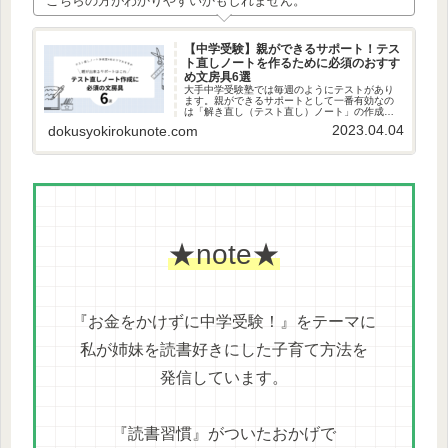
こちらの方がわかりやすいかもしれません。
【中学受験】親ができるサポート！テス
ト直しノートを作るために必須のおすす
め文房具6選
大手中学受験塾では毎週のようにテストがあり
ます。親ができるサポートとして一番有効なの
は「解き直し（テスト直し）ノート」の作成で
す。このノートがあるとスムーズに復習に取り
2023.04.04
dokusyokirokunote.com
かかることができます。忙しい親御さんの時間
短縮になる優秀な私の一軍文房具たちをご紹介
します。
★note★
『お金をかけずに中学受験！』をテーマに
私が姉妹を読書好きにした子育て方法を
発信しています。
『読書習慣』がついたおかげで