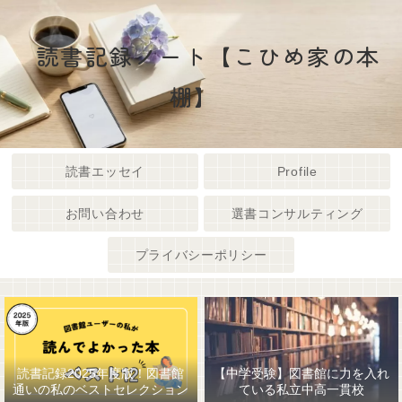
読書記録ノート【こひめ家の本
棚】
読書エッセイ
Profile
お問い合わせ
選書コンサルティング
プライバシーポリシー
読書記録2025年度版！図書館
【中学受験】図書館に力を入れ
通いの私のベストセレクション
ている私立中高一貫校