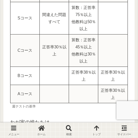
算数：正答率
間違えた問題
75％以上
Sコース
すべて
他教科は50％
以上
算数：正答率
正答率30％以
45％以上
Cコース
上
他教科は30％
以上
正答率38％以
正答率30％以
Bコース
上
上
正答率30％以
Aコース
上
週テストの基準
わが家の娘たちは
「算数」が苦手
なので、
メニュー
ホーム
検索
トップ
サイドバー