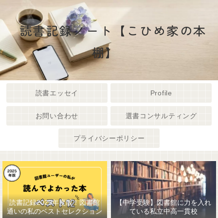
読書記録ノート【こひめ家の本
棚】
読書エッセイ
Profile
お問い合わせ
選書コンサルティング
プライバシーポリシー
読書記録2025年度版！図書館
【中学受験】図書館に力を入れ
通いの私のベストセレクション
ている私立中高一貫校