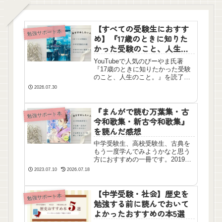
【すべての受験生におすす
勉強サポート本
め】『17歳のときに知りた
かった受験のこと、人生の
こと。』びーやまを読んだ
YouTubeで人気のびーやま氏著
感想
『17歳のときに知りたかった受験
のこと、人生のこと。』を読了し
ました。すべての受験生と親御さ
2026.07.30
んにおすすめしたい！単なる受験
テクニックにとどまらない、自己
理解や将来のキャリアに繋がる考
『まんがで読む万葉集・古
勉強サポート本
え方が分かりやすく書かれた一冊
今和歌集・新古今和歌集』
です。
を読んだ感想
中学受験生、高校受験生、古典を
もう一度学んでみようかなと思う
方におすすめの一冊です。2019年
7月7日のブログを再掲載し、追記
2023.07.10
2026.07.18
しました。
【中学受験・社会】歴史を
勉強サポート本
勉強する前に読んでおいて
よかったおすすめの本5選