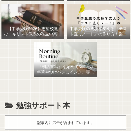
【中学受験2026】志望校選
中学受験の成功を支える『テス
び・キリスト教系の私立中高一
ト直しノート』の作り方！楽に
貫女子校を調べてみました
作るための最強おすすめ文房具
6選！
『朝活書写』を始めて3年！万
年筆やつけペンにインク、専用
ノート、毎日が充実していま
す。
勉強サポート本
記事内に広告が含まれています。