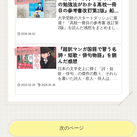
勉強サポート本
の勉強法がわかる高校一冊
目の参考書改訂第2版』船登
惟希を読んだ感想
大学受験のスタートダッシュに最
適！『高校一冊目の参考書 改訂第
2版』を読んだ感想をまとめまし
た。勉強の「やり方」がわからな
2026.06.02
い高1・高2生や、我が子の受験戦
略を知りたい保護者必見。効率的
な参考書選びと活用法のコツがこ
『超訳マンガ国語で習う名
勉強サポート本
れ一冊でわかります。
詩・短歌・俳句物語』を読
んだ感想
日本の文学史上に輝く「詩・短
歌・俳句」の傑作の数々。それら
を書いた詩人・歌人・俳人は、ど
のように生きたのか？作家たちが
2023.02.26
2026.05.30
たどった人生を、彼ら彼女らが残
した作品とともにストーリー化し
たマンガ集です。読んだ感想を書
きました。
次のページ