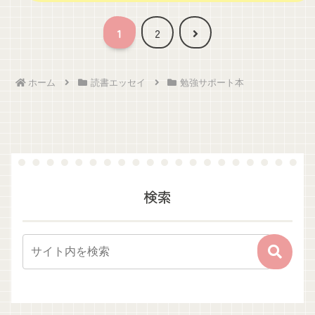
次
1
2
へ
ホーム
読書エッセイ
勉強サポート本
検索