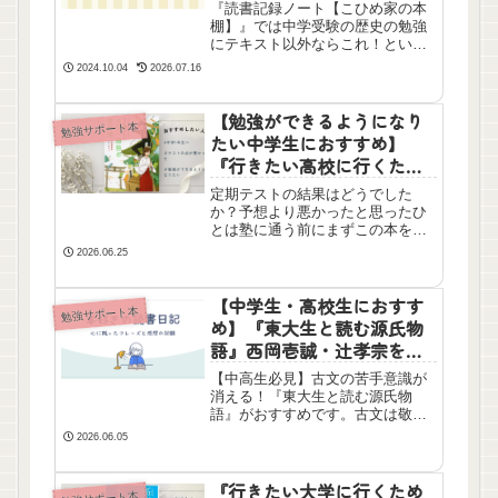
『読書記録ノート【こひめ家の本
棚】』では中学受験の歴史の勉強
にテキスト以外ならこれ！という
おすすめの本を紹介しています。
2024.10.04
2026.07.16
小5の9月から始まる歴史。1週間に
1時代と恐ろしいスピードで授業が
進みます。小5の夏休みまでにこれ
【勉強ができるようになり
勉強サポート本
らの本に一度目を通しておくと、
たい中学生におすすめ】
スタートダッシュできます。
『行きたい高校に行くため
の勉強法がマンガでわかる
定期テストの結果はどうでした
中学一冊目の参考書』船登
か？予想より悪かったと思ったひ
惟希を読んだ感想
とは塾に通う前にまずこの本を読
んでみてください！自分のペース
2026.06.25
で勉強が出来れば、身体も楽にな
り、勉強への意欲もわきます。漫
画なので読みやすいですよ。
【中学生・高校生におすす
勉強サポート本
め】『東大生と読む源氏物
語』西岡壱誠・辻孝宗を読
んだ感想
【中高生必見】古文の苦手意識が
消える！『東大生と読む源氏物
語』がおすすめです。古文は敬遠
しがちだけど、この本でおおまか
2026.06.05
な恋愛事情を読んでみて！きっと
1000年以上読み継がれる源氏物語
の面白さに気づけるはずです。
『行きたい大学に行くため