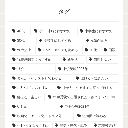
タグ
40代
小5・小6におすすめ
中学生におすすめ
30代
高校生におすすめ
元気が出る
50代以上
HSP・HSCでも読める
20代
国語
読書感想文におすすめ
新生活
無理しない
社会
中学受験2026年
まんが（イラスト）でわかる
泣ける・泣きたい
小3・小4におすすめ
社会人になるまでに読んでほしい
笑える・楽しい
中学受験で出題された（されそうな）本
いじめ
中学受験2024年
映画化・アニメ化・ドラマ化
短時間で読める
小1・小2におすすめ
歴史・時代・戦争
志望校選び