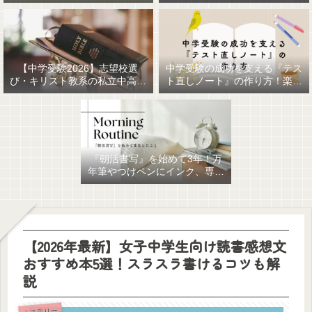
【中学受験2026】志望校選
中学受験の成功を支える『テス
び・キリスト教系の私立中高一
ト直しノート』の作り方！楽に
貫女子校を調べてみました
作るための最強おすすめ文房具
6選！
『朝活書写』を始めて3年！万
年筆やつけペンにインク、専用
ノート、毎日が充実していま
す。
【2026年最新】女子中学生向け読書感想文
おすすめ本5選！スラスラ書けるコツも解
説
ミステリー