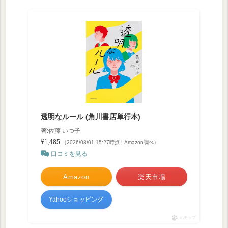
透明なルール (角川書店単行本)
著:佐藤 いつ子
¥1,485
（2026/08/01 15:27時点 | Amazon調べ）
口コミを見る
Amazon
楽天市場
Yahooショッピング
ポチップ