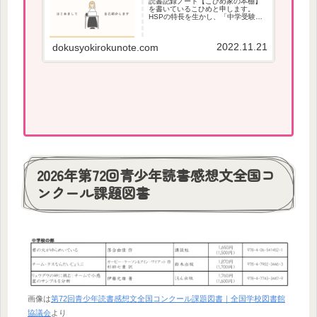
読書記録ノート【こひめ家の本棚】
を書いているこひめと申します。
HSPの特長を生かし、「中学受験」
で役立つ本、本が苦手な方でも読み
やすい本を紹介しています。
2022.11.21
dokusyokirokunote.com
2026年第72回青少年読書感想文全国コ
ンクール課題図書
画像は
第72回青少年読書感想文全国コンクール課題図書｜全国学校図書館
協議会
より