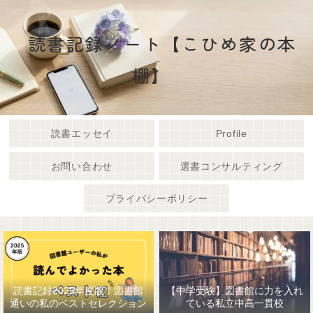
読書記録ノート【こひめ家の本
棚】
読書エッセイ
Profile
お問い合わせ
選書コンサルティング
プライバシーポリシー
読書記録2025年度版！図書館
【中学受験】図書館に力を入れ
通いの私のベストセレクション
ている私立中高一貫校