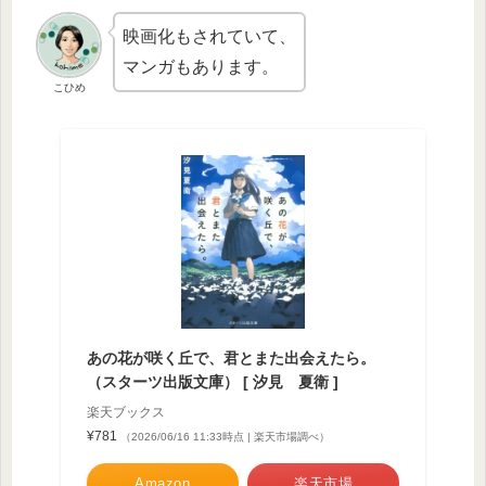
映画化もされていて、
マンガもあります。
こひめ
あの花が咲く丘で、君とまた出会えたら。
（スターツ出版文庫） [ 汐見 夏衛 ]
楽天ブックス
¥781
（2026/06/16 11:33時点 | 楽天市場調べ）
Amazon
楽天市場