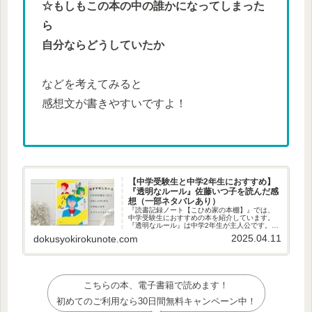
☆もしもこの本の中の誰かになってしまった
ら
自分ならどうしていたか
などを考えてみると
感想文が書きやすいですよ！
【中学受験生と中学2年生におすすめ】
『透明なルール』佐藤いつ子を読んだ感
想（一部ネタバレあり）
『読書記録ノート【こひめ家の本棚】』では、
中学受験生におすすめの本を紹介しています。
『透明なルール』は中学2年生が主人公です。ギ
フテッドやHSCの子、同調圧力についても語ら
2025.04.11
dokusyokirokunote.com
れます。同調圧力に悩む大人にもおすすめの小
説です。
こちらの本、電子書籍で読めます！
初めてのご利用なら30日間無料キャンペーン中！