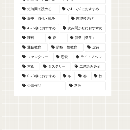
短時間で読める
小1・小2におすすめ
歴史・時代・戦争
志望校選び
4～6歳におすすめ
読み聞かせにおすすめ
理科
夏
算数（数学）
通信教育
防犯・性教育
虐待
ファンタジー
恋愛
ライトノベル
京都
ミステリー
二度読み必至
0～3歳におすすめ
冬
春
秋
受賞作品
料理