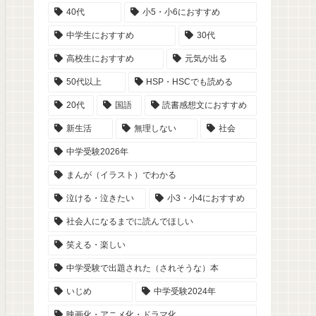
40代
小5・小6におすすめ
中学生におすすめ
30代
高校生におすすめ
元気が出る
50代以上
HSP・HSCでも読める
20代
国語
読書感想文におすすめ
新生活
無理しない
社会
中学受験2026年
まんが（イラスト）でわかる
泣ける・泣きたい
小3・小4におすすめ
社会人になるまでに読んでほしい
笑える・楽しい
中学受験で出題された（されそうな）本
いじめ
中学受験2024年
映画化・アニメ化・ドラマ化