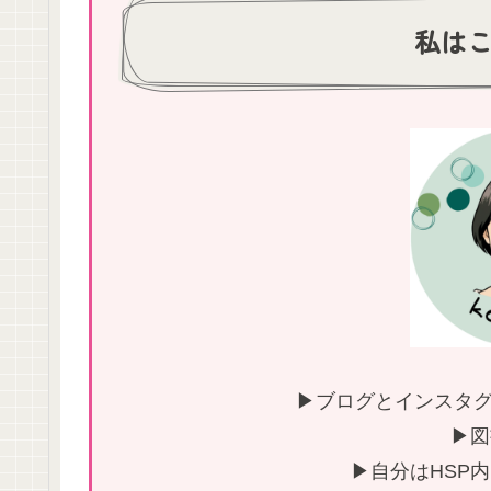
私は
▶ブログとインスタグ
▶図
▶自分はHSP