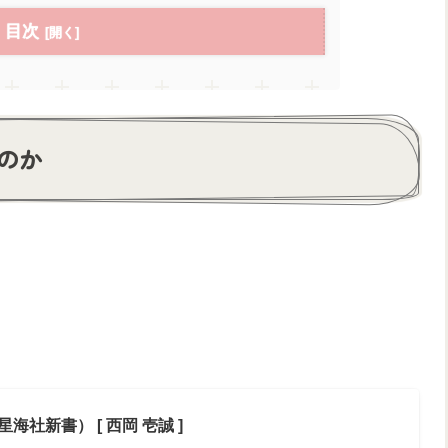
目次
のか
社新書） [ 西岡 壱誠 ]