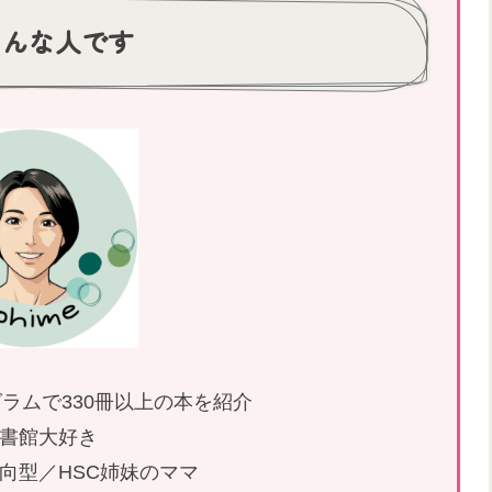
こんな人です
ラムで330冊以上の本を紹介
書館大好き
内向型／HSC姉妹のママ