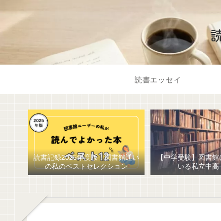
読書エッセイ
読書記録2025年度版！図書館通い
【中学受験】図書館
の私のベストセレクション
いる私立中高