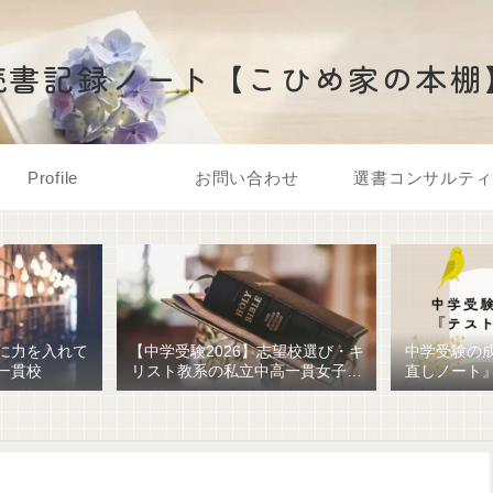
読書記録ノート【こひめ家の本棚
Profile
お問い合わせ
選書コンサルティ
に力を入れて
【中学受験2026】志望校選び・キ
中学受験の
一貫校
リスト教系の私立中高一貫女子校
直しノート
を調べてみました
ための最強