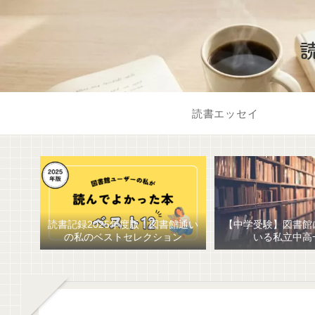
読書エッセイ
読書記録2025年度版！図書館通い
【中学受験】図書館
の私のベストセレクション
いる私立中高