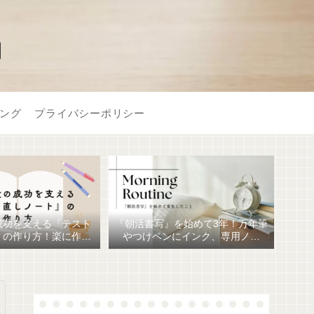
】
ング
プライバシーポリシー
成功を支える『テスト
『朝活書写』を始めて3年！万年筆
』の作り方！楽に作る
やつけペンにインク、専用ノー
おすすめ文房具6選！
ト、毎日が充実しています。