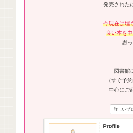
発売された
今現在は埋
良い本を中
思っ
図書館
（すぐ予約
中心にご
詳しいプ
Profile