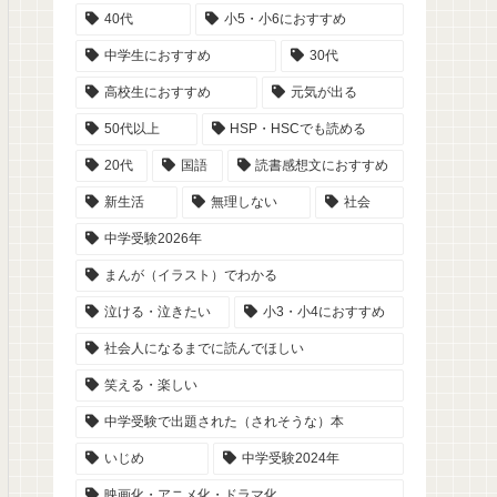
40代
小5・小6におすすめ
中学生におすすめ
30代
高校生におすすめ
元気が出る
50代以上
HSP・HSCでも読める
20代
国語
読書感想文におすすめ
新生活
無理しない
社会
中学受験2026年
まんが（イラスト）でわかる
泣ける・泣きたい
小3・小4におすすめ
社会人になるまでに読んでほしい
笑える・楽しい
中学受験で出題された（されそうな）本
いじめ
中学受験2024年
映画化・アニメ化・ドラマ化