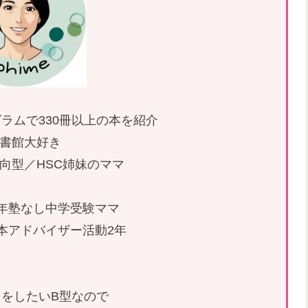
ラムで330冊以上の本を紹介
書館大好き
内向型／HSC姉妹のママ
26年塾なし中学受験ママ
本アドバイザー活動2年
をしたいB型なので