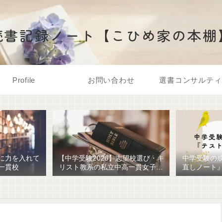
読書記録ノート【こひめ家の本棚
Profile
お問い合わせ
選書コンサルティ
に力を入れて
【中学受験2026】志望校選び・キ
中学受験の
一貫校
リスト教系の私立中高一貫女子校
直しノート
を調べてみました
ための最強