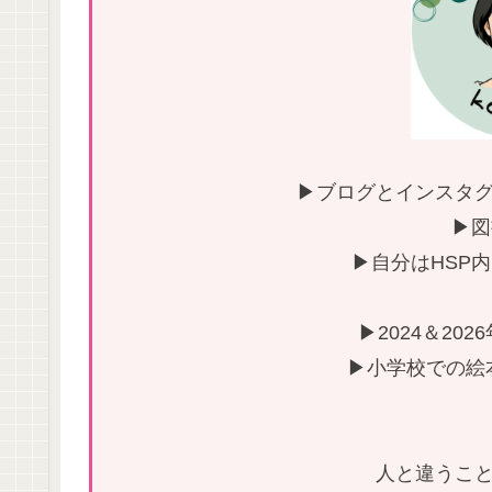
▶ブログとインスタグ
▶図
▶自分はHSP
▶2024＆20
▶小学校での絵
人と違うこと