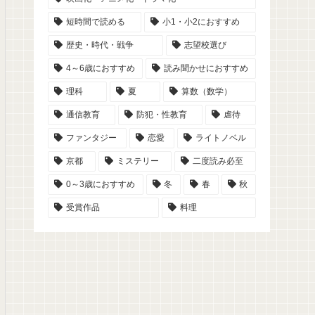
短時間で読める
小1・小2におすすめ
歴史・時代・戦争
志望校選び
4～6歳におすすめ
読み聞かせにおすすめ
理科
夏
算数（数学）
通信教育
防犯・性教育
虐待
ファンタジー
恋愛
ライトノベル
京都
ミステリー
二度読み必至
0～3歳におすすめ
冬
春
秋
受賞作品
料理