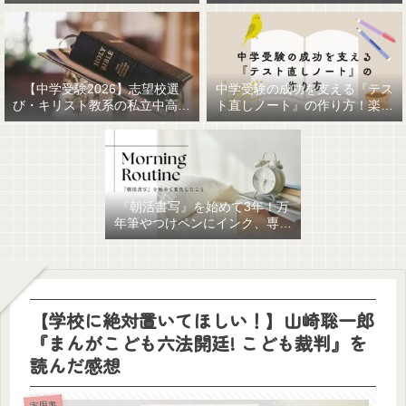
【中学受験2026】志望校選
中学受験の成功を支える『テス
び・キリスト教系の私立中高一
ト直しノート』の作り方！楽に
貫女子校を調べてみました
作るための最強おすすめ文房具
6選！
『朝活書写』を始めて3年！万
年筆やつけペンにインク、専用
ノート、毎日が充実していま
す。
【学校に絶対置いてほしい！】山崎聡一郎
『まんがこども六法開廷! こども裁判』を
読んだ感想
実用書