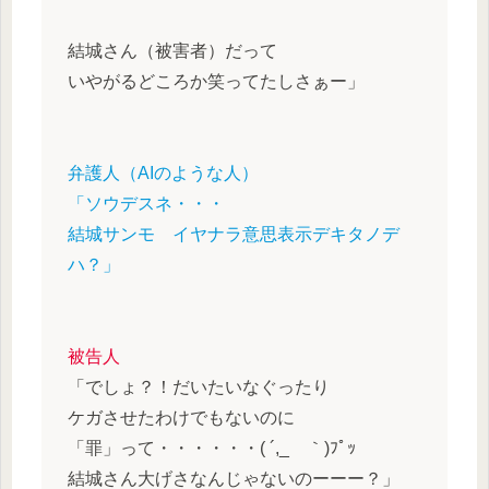
結城さん（被害者）だって
いやがるどころか笑ってたしさぁー」
弁護人（AIのような人）
「ソウデスネ・・・
結城サンモ イヤナラ意思表示デキタノデ
ハ？」
被告人
「でしょ？！だいたいなぐったり
ケガさせたわけでもないのに
「罪」って・・・・・・( ´,_ゝ｀)ﾌﾟｯ
結城さん大げさなんじゃないのーーー？」