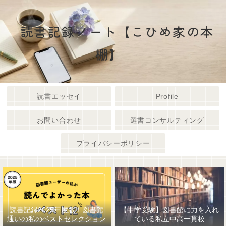
読書記録ノート【こひめ家の本
棚】
読書エッセイ
Profile
お問い合わせ
選書コンサルティング
プライバシーポリシー
読書記録2025年度版！図書館
【中学受験】図書館に力を入れ
通いの私のベストセレクション
ている私立中高一貫校