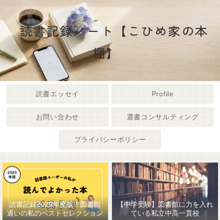
読書記録ノート【こひめ家の本
棚】
読書エッセイ
Profile
お問い合わせ
選書コンサルティング
プライバシーポリシー
読書記録2025年度版！図書館
【中学受験】図書館に力を入れ
通いの私のベストセレクション
ている私立中高一貫校