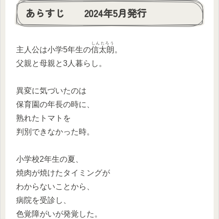
あらすじ 2024年5月発行
しんたろう
主人公は小学5年生の
信太朗
。
父親と母親と3人暮らし。
異変に気づいたのは
保育園の年長の時に、
熟れたトマトを
判別できなかった時。
小学校2年生の夏、
焼肉が焼けたタイミングが
わからないことから、
病院を受診し、
色覚障がいが発覚した。