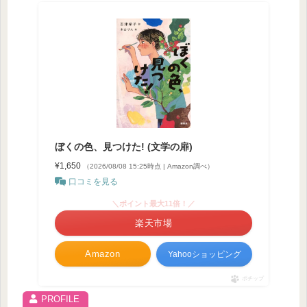
ぼくの色、見つけた! (文学の扉)
¥1,650
（2026/08/08 15:25時点 | Amazon調べ）
口コミを見る
＼ポイント最大11倍！／
楽天市場
Amazon
Yahooショッピング
ポチップ