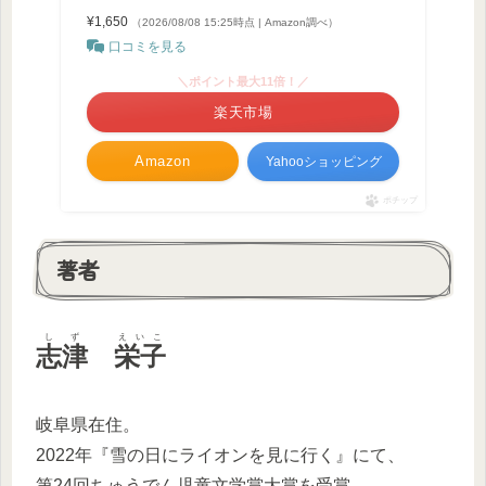
¥1,650
（2026/08/08 15:25時点 | Amazon調べ）
口コミを見る
＼ポイント最大11倍！／
楽天市場
Amazon
Yahooショッピング
ポチップ
著者
しず
えいこ
志津
栄子
岐阜県在住。
2022年『雪の日にライオンを見に行く』にて、
第24回ちゅうでん児童文学賞大賞を受賞。