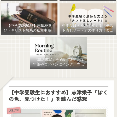
【中学受験2026】志望校選
中学受験の成功を支える『テス
び・キリスト教系の私立中高一
ト直しノート』の作り方！楽に
貫女子校を調べてみました
作るための最強おすすめ文房具
6選！
『朝活書写』を始めて3年！万
年筆やつけペンにインク、専用
ノート、毎日が充実していま
す。
【中学受験生におすすめ】志津栄子『ぼく
の色、見つけた！』を読んだ感想
児童文学