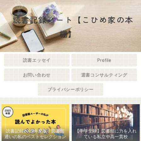
読書記録ノート【こひめ家の本
棚】
読書エッセイ
Profile
お問い合わせ
選書コンサルティング
プライバシーポリシー
読書記録2025年度版！図書館
【中学受験】図書館に力を入れ
通いの私のベストセレクション
ている私立中高一貫校