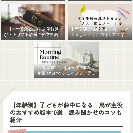
【中学受験2026】志望校選
中学受験の成功を支える『テス
び・キリスト教系の私立中高一
ト直しノート』の作り方！楽に
貫女子校を調べてみました
作るための最強おすすめ文房具
6選！
『朝活書写』を始めて3年！万
年筆やつけペンにインク、専用
ノート、毎日が充実していま
す。
【年齢別】子どもが夢中になる！鳥が主役
のおすすめ絵本10選｜読み聞かせのコツも
紹介
絵本・図鑑