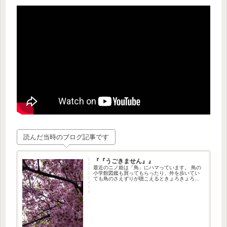
読んだ当時のブログ記事です
『『うごきません』』
最近のニノ姫は「鳥」にハマっています。 鳥の
小学館図鑑も買ってもらったり、外を歩いてい
ても鳥のさえずりが聴こえるときょろきょろし
ます。 DVD付 新版 …