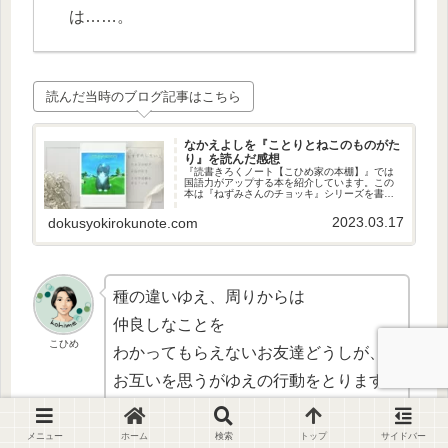
は……。
読んだ当時のブログ記事はこちら
なかえよしを『ことりとねこのものがた
り』を読んだ感想
『読書きろくノート【こひめ家の本棚】』では
国語力がアップする本を紹介しています。この
本は『ねずみさんのチョッキ』シリーズを書か
れている方の絵本です。自分とは見た目がまっ
たく違う友達のことを思いやる、心があたたか
2023.03.17
dokusyokirokunote.com
くなる絵本です。感動します！
種の違いゆえ、周りからは
仲良しなことを
こひめ
わかってもらえないお友達どうしが、
お互いを思うがゆえの行動をとります。
国語の教科書に掲載されても
メニュー
ホーム
検索
トップ
サイドバー