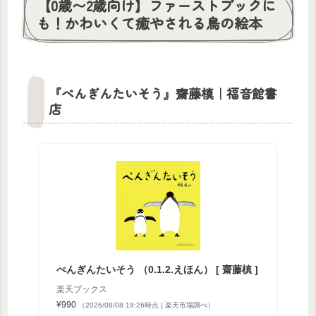
【0歳〜2歳向け】ファーストブックに
も！かわいくて癒やされる鳥の絵本
『ぺんぎんたいそう』齋藤槙｜福音館書
店
ぺんぎんたいそう （0.1.2.えほん） [ 齋藤槙 ]
楽天ブックス
¥990
（2026/08/08 19:26時点 | 楽天市場調べ）