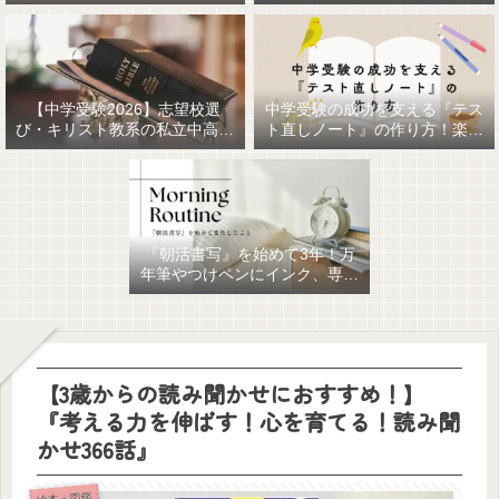
【中学受験2026】志望校選
中学受験の成功を支える『テス
び・キリスト教系の私立中高一
ト直しノート』の作り方！楽に
貫女子校を調べてみました
作るための最強おすすめ文房具
6選！
『朝活書写』を始めて3年！万
年筆やつけペンにインク、専用
ノート、毎日が充実していま
す。
【3歳からの読み聞かせにおすすめ！】
『考える力を伸ばす！心を育てる！読み聞
かせ366話』
絵本・図鑑