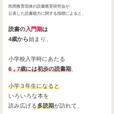
民間教育団体の読書教育研究会が
公表した読書能力に関する指標によると、
読書の
入門期
は
4歳から
始まり、
小学校入学時にあたる
6，7歳には初歩の読書期
、
小学
３年生になると
いろいろな本を
読み広げる
多読期
が訪れて、