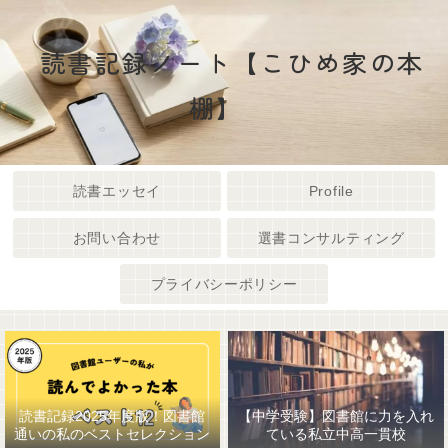
読書記録ノート【こひめ家の本
棚】
読書エッセイ
Profile
お問い合わせ
選書コンサルティング
プライバシーポリシー
読書記録2025年度版！図書館
【中学受験】図書館に力を入れ
通いの私のベストセレクション
ている私立中高一貫校