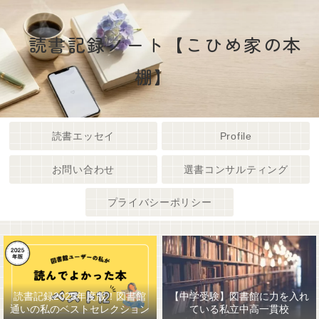
読書記録ノート【こひめ家の本
棚】
読書エッセイ
Profile
お問い合わせ
選書コンサルティング
プライバシーポリシー
読書記録2025年度版！図書館
【中学受験】図書館に力を入れ
通いの私のベストセレクション
ている私立中高一貫校