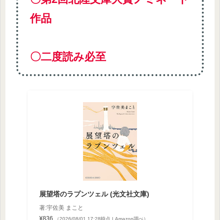
作品
〇二度読み必至
展望塔のラプンツェル (光文社文庫)
著:宇佐美 まこと
¥836
（2026/08/01 17:28時点 | Amazon調べ）