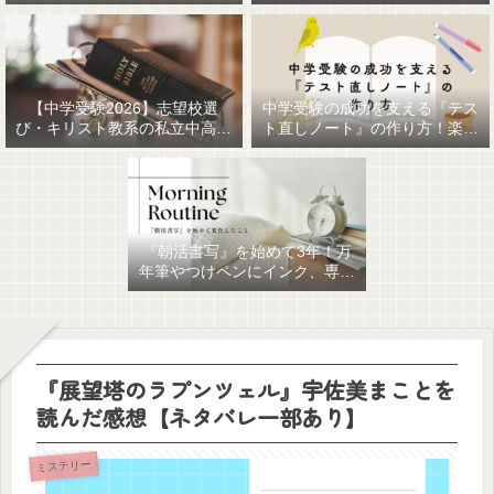
【中学受験2026】志望校選
中学受験の成功を支える『テス
び・キリスト教系の私立中高一
ト直しノート』の作り方！楽に
貫女子校を調べてみました
作るための最強おすすめ文房具
6選！
『朝活書写』を始めて3年！万
年筆やつけペンにインク、専用
ノート、毎日が充実していま
す。
『展望塔のラプンツェル』宇佐美まことを
読んだ感想【ネタバレ一部あり】
ミステリー