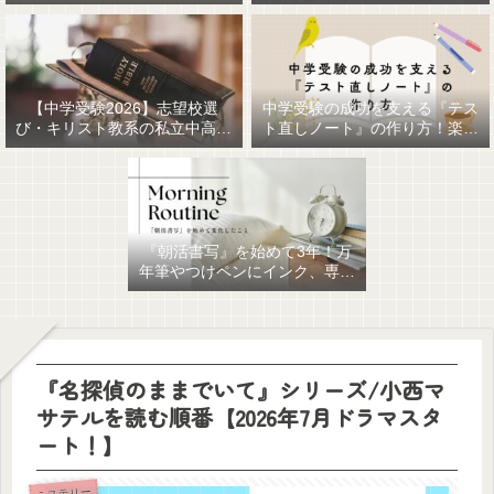
【中学受験2026】志望校選
中学受験の成功を支える『テス
び・キリスト教系の私立中高一
ト直しノート』の作り方！楽に
貫女子校を調べてみました
作るための最強おすすめ文房具
6選！
『朝活書写』を始めて3年！万
年筆やつけペンにインク、専用
ノート、毎日が充実していま
す。
『名探偵のままでいて』シリーズ/小西マ
サテルを読む順番【2026年7月ドラマスタ
ート！】
ミステリー