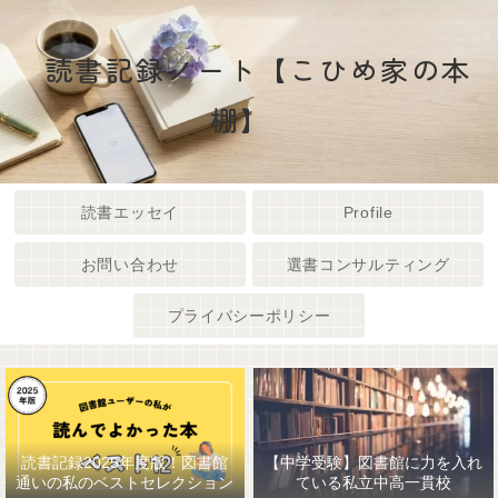
読書記録ノート【こひめ家の本
棚】
読書エッセイ
Profile
お問い合わせ
選書コンサルティング
プライバシーポリシー
読書記録2025年度版！図書館
【中学受験】図書館に力を入れ
通いの私のベストセレクション
ている私立中高一貫校