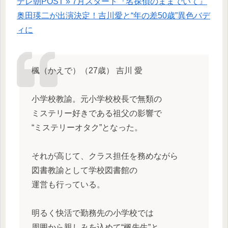
テレ朝POST » 7月スタート『名探偵のままでいて』
奥田瑛二が出演決定！吉川愛と“年の差50歳”異色バデ
ィに
楓（かえで）（27歳） 吉川 愛
小学校教諭。元小学校校長で無類の
ミステリー好きである祖父の影響で
“ミステリーオタク”となった。
それが高じて、クラス担任を務めながら
図書教諭として学校図書館の
運営も行っている。
明るく快活で勤務先の小学校では
周囲から親しみを込めて“楓先生”と