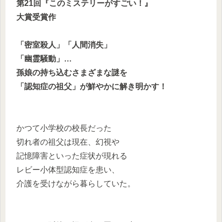
第21回『このミステリーがすごい！』
大賞
受賞作
「密室殺人」「人間消失」
「幽霊騒動」…
孫娘の持ち込むさまざまな謎を
「認知症の祖父」が鮮やかに解き明かす！
かつて小学校の校長だった
切れ者の祖父は現在、幻視や
記憶障害といった症状が現れる
レビー小体型認知症を患い、
介護を受けながら暮らしていた。