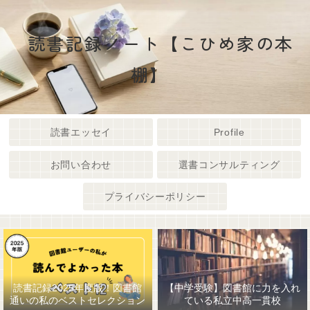
読書記録ノート【こひめ家の本
棚】
読書エッセイ
Profile
お問い合わせ
選書コンサルティング
プライバシーポリシー
読書記録2025年度版！図書館
【中学受験】図書館に力を入れ
通いの私のベストセレクション
ている私立中高一貫校