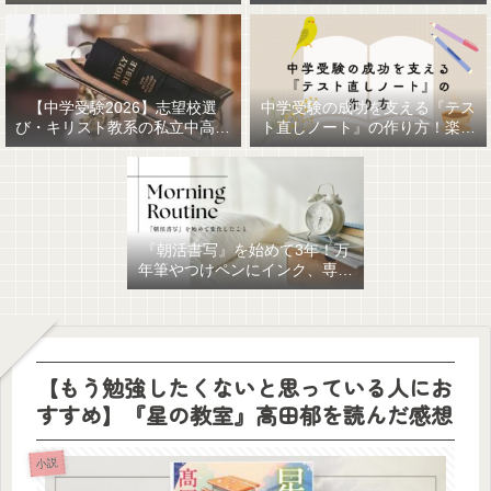
【中学受験2026】志望校選
中学受験の成功を支える『テス
び・キリスト教系の私立中高一
ト直しノート』の作り方！楽に
貫女子校を調べてみました
作るための最強おすすめ文房具
6選！
『朝活書写』を始めて3年！万
年筆やつけペンにインク、専用
ノート、毎日が充実していま
す。
【もう勉強したくないと思っている人にお
すすめ】『星の教室』高田郁を読んだ感想
小説