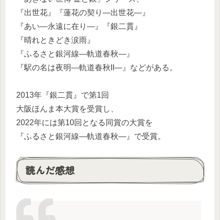
『出世花』『蓮花の契り―出世花―』
『あい―永遠に在り―』『銀二貫』
『晴れときどき涙雨』
『ふるさと銀河線―軌道春秋―』
『駅の名は夜明―軌道春秋II―』などがある。
2013年『銀二貫』で第1回
大阪ほんま本大賞を受賞し、
2022年には第10回となる同賞の大賞を
『ふるさと銀河線―軌道春秋―』で受賞。
読んだ感想