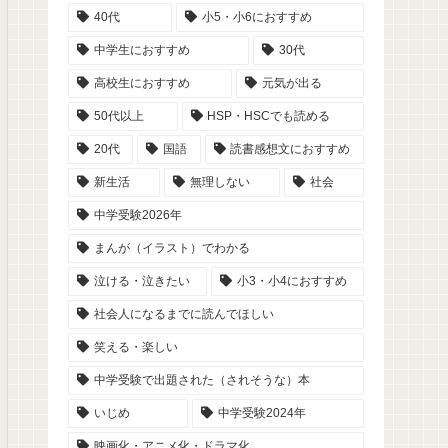
40代
小5・小6におすすめ
中学生におすすめ
30代
高校生におすすめ
元気が出る
50代以上
HSP・HSCでも読める
20代
国語
読書感想文におすすめ
新生活
無理しない
社会
中学受験2026年
まんが（イラスト）でわかる
泣ける・泣きたい
小3・小4におすすめ
社会人になるまでに読んでほしい
笑える・楽しい
中学受験で出題された（されそうな）本
いじめ
中学受験2024年
映画化・アニメ化・ドラマ化