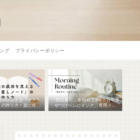
】
ング
プライバシーポリシー
成功を支える『テスト
『朝活書写』を始めて3年！万年筆
』の作り方！楽に作る
やつけペンにインク、専用ノー
おすすめ文房具6選！
ト、毎日が充実しています。