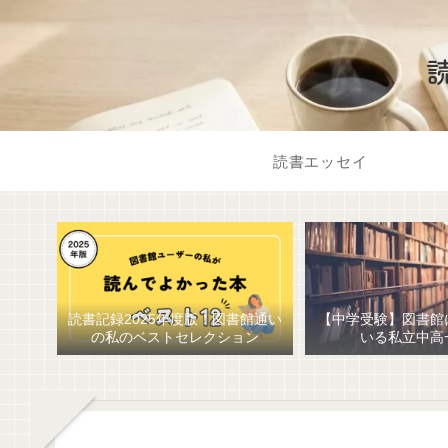
読書エッセイ
読書記録2025年度版！図書館通い
【中学受験】図書館
の私のベストセレクション
いる私立中高