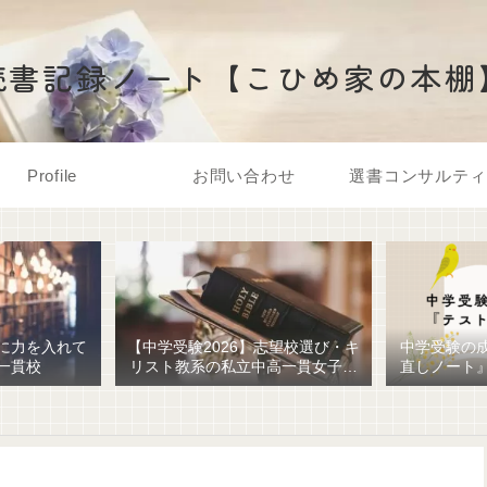
読書記録ノート【こひめ家の本棚
Profile
お問い合わせ
選書コンサルティ
に力を入れて
【中学受験2026】志望校選び・キ
中学受験の
一貫校
リスト教系の私立中高一貫女子校
直しノート
を調べてみました
ための最強