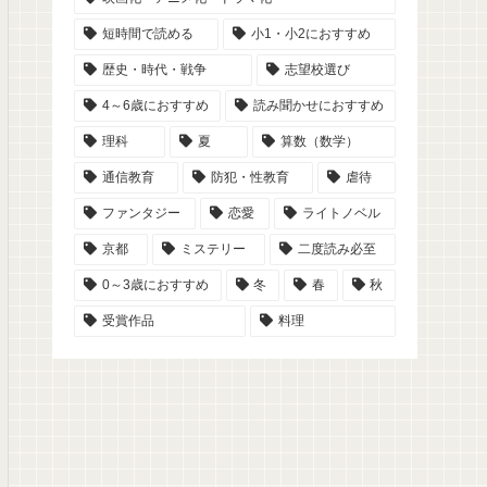
短時間で読める
小1・小2におすすめ
歴史・時代・戦争
志望校選び
4～6歳におすすめ
読み聞かせにおすすめ
理科
夏
算数（数学）
通信教育
防犯・性教育
虐待
ファンタジー
恋愛
ライトノベル
京都
ミステリー
二度読み必至
0～3歳におすすめ
冬
春
秋
受賞作品
料理