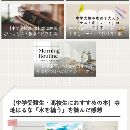
【中学受験2026】志望校選
中学受験の成功を支える『テス
び・キリスト教系の私立中高一
ト直しノート』の作り方！楽に
貫女子校を調べてみました
作るための最強おすすめ文房具
6選！
『朝活書写』を始めて3年！万
年筆やつけペンにインク、専用
ノート、毎日が充実していま
す。
【中学受験生・高校生におすすめの本】寺
地はるな『水を縫う』を読んだ感想
小説