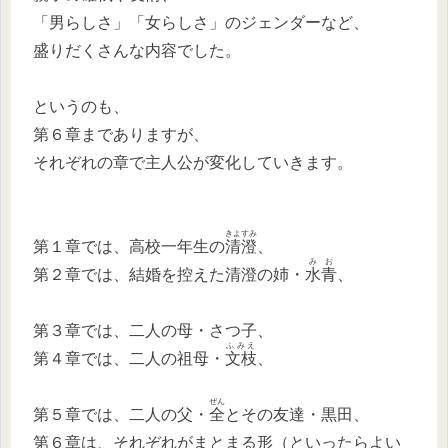
「男らしさ」「女らしさ」のジェンダーなど、
盛りだくさんな内容でした。
というのも、
第６章までありますが、
それぞれの章で主人公が変化していきます。
きよすみ
第１章では、高校一年生の
清澄
、
みお
第２章では、結婚を控えた清澄の姉・
水青
、
第３章では、二人の母・さつ子、
ふみえ
第４章では、二人の祖母・
文枝
、
ぜん
第５章では、二人の父・
全
とその友達・黒田、
第６章は、それぞれがまとまる形（といったらよい