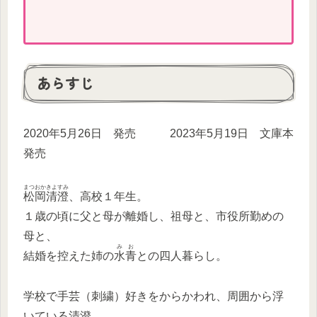
あらすじ
2020年5月26日 発売 2023年5月19日 文庫本
発売
まつおかきよすみ
松岡清澄
、高校１年生。
１歳の頃に父と母が離婚し、祖母と、市役所勤めの
母と、
みお
結婚を控えた姉の
水青
との四人暮らし。
学校で手芸（刺繍）好きをからかわれ、周囲から浮
いている清澄。