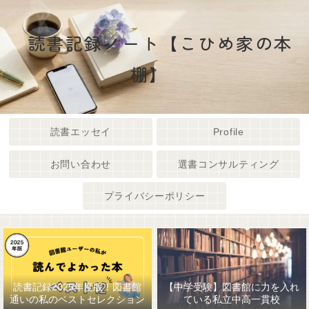
読書記録ノート【こひめ家の本
棚】
読書エッセイ
Profile
お問い合わせ
選書コンサルティング
プライバシーポリシー
読書記録2025年度版！図書館
【中学受験】図書館に力を入れ
通いの私のベストセレクション
ている私立中高一貫校