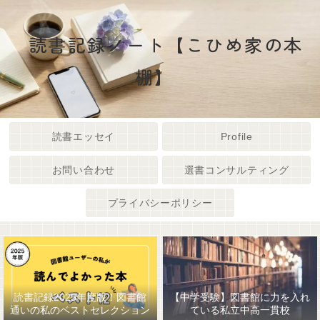
読書記録ノート【こひめ家の本
棚】
読書エッセイ
Profile
お問い合わせ
選書コンサルティング
プライバシーポリシー
読書記録2025年度版！図書館
【中学受験】図書館に力を入れ
通いの私のベストセレクション
ている私立中高一貫校