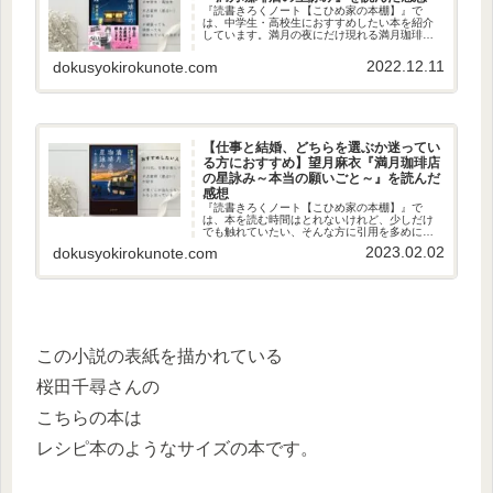
『読書きろくノート【こひめ家の本棚】』で
は、中学生・高校生におすすめしたい本を紹介
しています。満月の夜にだけ現れる満月珈琲店
では、猫のマスターと店員が極上のスイーツや
フードとドリンクで客をもてなします。星占い
2022.12.11
dokusyokirokunote.com
が好きな子は読めると思います。美しい素敵な
イラストを見ながら、人生の予習をぜひこの本
で！
【仕事と結婚、どちらを選ぶか迷ってい
る方におすすめ】望月麻衣『満月珈琲店
の星詠み～本当の願いごと～』を読んだ
感想
『読書きろくノート【こひめ家の本棚】』で
は、本を読む時間はとれないけれど、少しだけ
でも触れていたい、そんな方に引用を多めに書
いています。今回の本は、仕事と結婚どちらを
2023.02.02
dokusyokirokunote.com
とればいいのか迷っている人、家族の様々な愛
のカタチに涙したい人におすすめです。
この小説の表紙を描かれている
桜田千尋さんの
こちらの本は
レシピ本のようなサイズの本です。