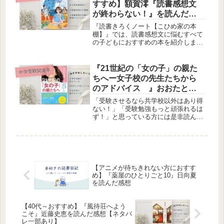
すすめ】額賀澪『読書感想文
が終わらない！』を読んだ感
想
『読書きろくノート【こひめ家の本
棚】』では、読書感想文に悩むすべて
の子どもにおすすめの本を紹介しま
す。読書感想文と聞くだけで心が重た
くなっていませんか？この本を読むと
もっと気楽に、もっと自分のありのま
『21世紀の「女の子」の親た
中学受験関連本
まに書いてよかったのだと思えます。
ちへー女子校の先生たちから
あっという間に書き終わるかもしれま
のアドバイス 』おおたとし
せんよ。
まさを読んだ感想
「受験させるなら共学校以外はあり得
ない！」「受験勉強もっと頑張れるは
ず！」と思っている方には是非読んで
みてほしい一冊です。きっと心が楽に
なれるはずです。
【アニメが待ちきれない方におすす
め】『薬屋のひとりごと10』日向夏
を読んだ感想
【40代～おすすめ】『風待荘へよう
こそ』近藤史恵を読んだ感想【ネタバ
レ一部あり】