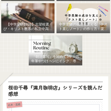
【中学受験2026】志望校選
中学受験の成功を支える『テス
び・キリスト教系の私立中高一
ト直しノート』の作り方！楽に
貫女子校を調べてみました
作るための最強おすすめ文房具
6選！
『朝活書写』を始めて3年！万
年筆やつけペンにインク、専用
ノート、毎日が充実していま
す。
桜田千尋『満月珈琲店』シリーズを読んだ
感想
絵本・図鑑