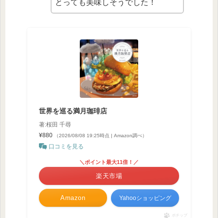
とっても美味しそうでした！
世界を巡る満月珈琲店
著:桜田 千尋
¥880
（2026/08/08 19:25時点 | Amazon調べ）
口コミを見る
＼ポイント最大11倍！／
楽天市場
Amazon
Yahooショッピング
ポチップ