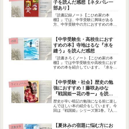
子を読んだ感想【ネタバレ一
す。
部あり】
『読書記録ノート【こひめ家の本
棚】』では、中学受験に興味がある
方、中学受験中の方におすすめの本を
紹介しています。今回は四谷大塚のテ
ストで題材となった一冊です。
【中学受験生・高校生におす
小説
すめの本】寺地はるな『水を
縫う』を読んだ感想
『読書きろくノート【こひめ家の本
棚】』では中学受験生や高校生におす
すめの本を紹介しています。『水を縫
う』は2021年多くの中学校受験で出題
された作品です。「男なのに」「女ら
しく」「母親・父親だから」「年を考
【中学受験・社会】歴史の勉
ライトノベル
えなさい」など、そんな言葉に「おか
強におすすめ！藤咲あゆな
しい！」と思ったことがある方におす
『戦国姫ー花の巻ー』を読ん
すめの小説です。
だ感想
歴史が辛い暗記の勉強になる前に楽し
んでほしい本の紹介をしています。今
回は『戦国姫』シリーズ第1巻。7人の
姫の人生のお話です。あなたの好きな
姫をぜひ見つけてください。
【夏休みの宿題に悩む方にお
児童文学