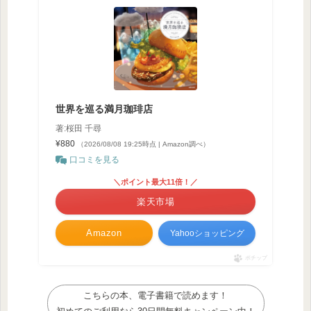
世界を巡る満月珈琲店
著:桜田 千尋
¥880
（2026/08/08 19:25時点 | Amazon調べ）
口コミを見る
＼ポイント最大11倍！／
楽天市場
Amazon
Yahooショッピング
ポチップ
こちらの本、電子書籍で読めます！