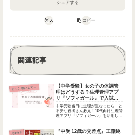
シェアする
X
コピー
関連記事
【中学受験】女の子の体調管
って（購入して）よかった本以外のおすすめ
使
理はどうする？生理管理アプ
リ『ソフィガール』で入試当
日の不安を解消する方法
中学受験当日に生理が重なったら…と
不安な親御さん必見！10代向け生理管
理アプリ『ソフィガール』を活用した
体調管理術を解説。初潮前の準備か
ら、入試本番に向けた周期予測、親子
での共有方法まで、試験当日に100%
『中受 12歳の交差点』工藤純
児童文学
の力を出し切るための備えを紹介しま