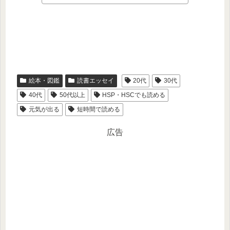
絵本・図鑑
読書エッセイ
20代
30代
40代
50代以上
HSP・HSCでも読める
元気が出る
短時間で読める
広告