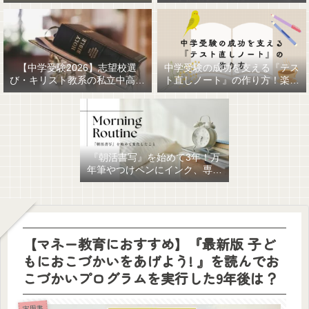
【中学受験2026】志望校選
中学受験の成功を支える『テス
び・キリスト教系の私立中高一
ト直しノート』の作り方！楽に
貫女子校を調べてみました
作るための最強おすすめ文房具
6選！
『朝活書写』を始めて3年！万
年筆やつけペンにインク、専用
ノート、毎日が充実していま
す。
【マネー教育におすすめ】『最新版 子ど
もにおこづかいをあげよう! 』を読んでお
こづかいプログラムを実行した9年後は？
実用書