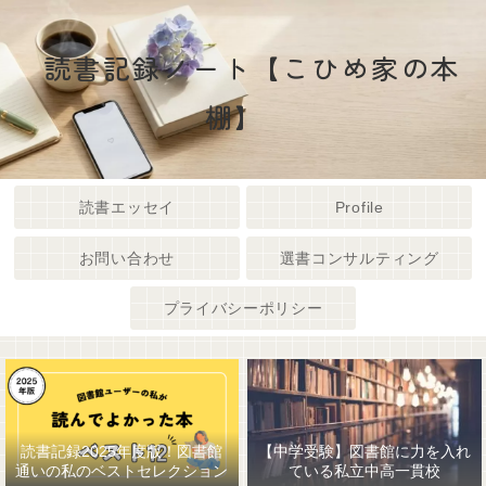
読書記録ノート【こひめ家の本
棚】
読書エッセイ
Profile
お問い合わせ
選書コンサルティング
プライバシーポリシー
読書記録2025年度版！図書館
【中学受験】図書館に力を入れ
通いの私のベストセレクション
ている私立中高一貫校