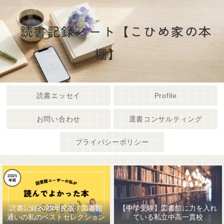
読書記録ノート【こひめ家の本
棚】
読書エッセイ
Profile
お問い合わせ
選書コンサルティング
プライバシーポリシー
読書記録2025年度版！図書館
【中学受験】図書館に力を入れ
通いの私のベストセレクション
ている私立中高一貫校