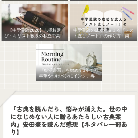
【中学受験2026】志望校選
中学受験の成功を支える『テス
び・キリスト教系の私立中高一
ト直しノート』の作り方！楽に
貫女子校を調べてみました
作るための最強おすすめ文房具
6選！
『朝活書写』を始めて3年！万
年筆やつけペンにインク、専用
ノート、毎日が充実していま
す。
『古典を読んだら、悩みが消えた。世の中
になじめない人に贈るあたらしい古典案
内』安田登を読んだ感想【ネタバレ一部あ
り】