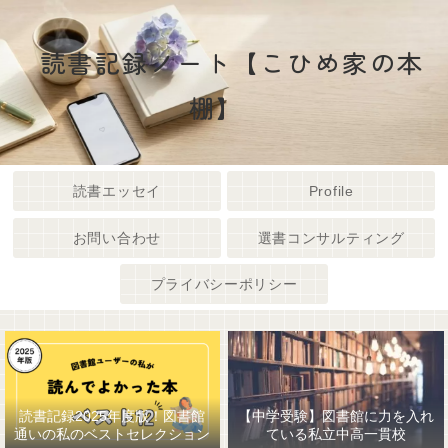
読書記録ノート【こひめ家の本
棚】
読書エッセイ
Profile
お問い合わせ
選書コンサルティング
プライバシーポリシー
読書記録2025年度版！図書館
【中学受験】図書館に力を入れ
通いの私のベストセレクション
ている私立中高一貫校