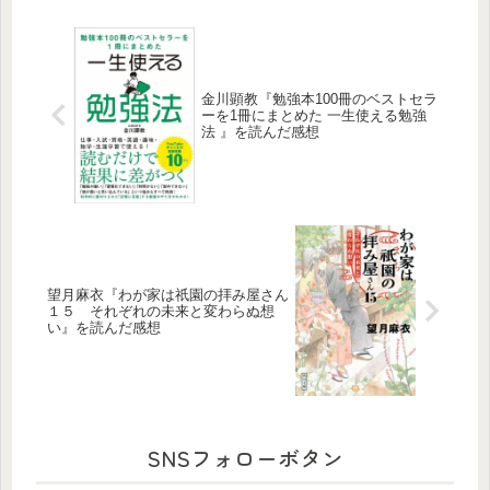
が好きな方、におすすめです。
金川顕教『勉強本100冊のベストセラ
ーを1冊にまとめた 一生使える勉強
法 』を読んだ感想
望月麻衣『わが家は祇園の拝み屋さん
１５ それぞれの未来と変わらぬ想
い』を読んだ感想
SNSフォローボタン