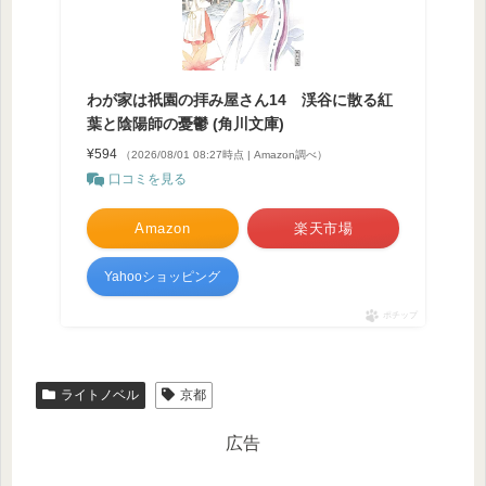
わが家は祇園の拝み屋さん14 渓谷に散る紅
葉と陰陽師の憂鬱 (角川文庫)
¥594
（2026/08/01 08:27時点 | Amazon調べ）
口コミを見る
Amazon
楽天市場
Yahooショッピング
ポチップ
ライトノベル
京都
広告