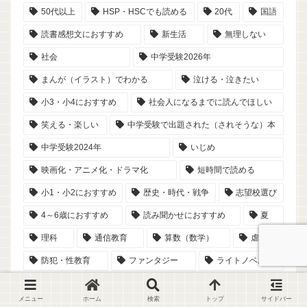
50代以上
HSP・HSCでも読める
20代
国語
読書感想文におすすめ
新生活
無理しない
社会
中学受験2026年
まんが（イラスト）でわかる
泣ける・泣きたい
小3・小4におすすめ
社会人になるまでに読んでほしい
笑える・楽しい
中学受験で出題された（されそうな）本
中学受験2024年
いじめ
映画化・アニメ化・ドラマ化
短時間で読める
小1・小2におすすめ
歴史・時代・戦争
志望校選び
4～6歳におすすめ
読み聞かせにおすすめ
夏
理科
通信教育
算数（数学）
虐待
防犯・性教育
ファンタジー
ライトノベル
恋愛
京都
ミステリー
二度読み必至
メニュー
ホーム
検索
トップ
サイドバー
0～3歳におすすめ
春
冬
秋
料理