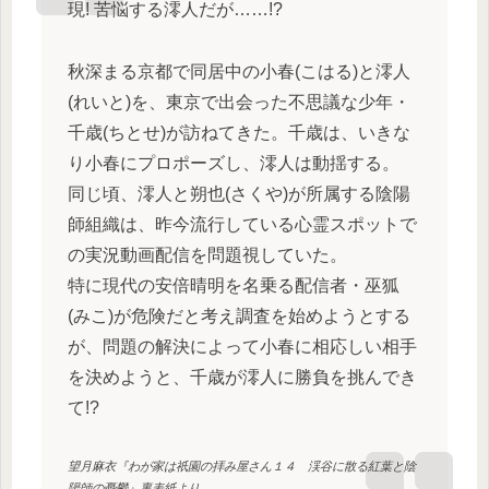
現! 苦悩する澪人だが……!?
秋深まる京都で同居中の小春(こはる)と澪人
(れいと)を、東京で出会った不思議な少年・
千歳(ちとせ)が訪ねてきた。千歳は、いきな
り小春にプロポーズし、澪人は動揺する。
同じ頃、澪人と朔也(さくや)が所属する陰陽
師組織は、昨今流行している心霊スポットで
の実況動画配信を問題視していた。
特に現代の安倍晴明を名乗る配信者・巫狐
(みこ)が危険だと考え調査を始めようとする
が、問題の解決によって小春に相応しい相手
を決めようと、千歳が澪人に勝負を挑んでき
て!?
望月麻衣『わが家は祇園の拝み屋さん１４ 渓谷に散る紅葉と陰
陽師の憂鬱』裏表紙より