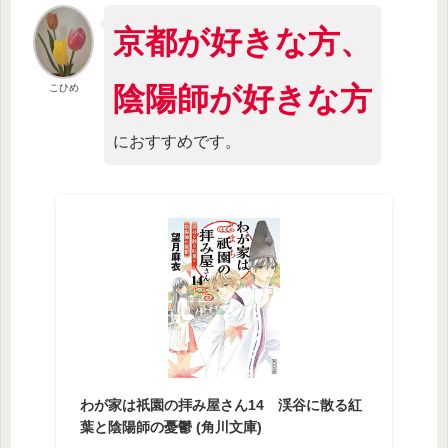
京都が好きな方、
陰陽師が好きな方
こひめ
におすすめです。
わが家は祇園の拝み屋さん14 渓谷に散る紅
葉と陰陽師の憂鬱 (角川文庫)