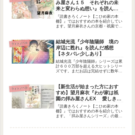
み屋さん１５ それぞれの未
来と変わらぬ想い』を読んだ
感想
『読書きろくノート【こひめ家の本
棚】』ではおすすめの本を紹介してい
ます。望月麻衣さんの京都・祇園での
お話です。陰陽師が好きな方、青春を
思い出したい方におすすめです。
結城光流『少年陰陽師 境の
ライトノベル
岸辺に甦れ』を読んだ感想
【ネタバレ少しあり】
結城光流『少年陰陽師』シリーズは累
計６００万部を超える大ヒットシリー
ズです。まだお話は完結せずに数年が
経っていますが、まんがやアニメ、こ
こから派生したシリーズなどもあり、
いくらでも楽しめます。「読書きろく
【新生活が始まった方におす
ライトノベル
ノート」ではおすすめするポイントを
すめ】望月麻衣『わが家は祇
書いています。
園の拝み屋さんEX 愛しき回
顧録』を読んだ感想
『読書きろくノート【こひめ家の本
棚】』ではおすすめの本を紹介してい
ます。「拝み屋さんシリーズ」の最終
特別版です。「鏡の法則」が出てきま
す。京都が好きな方、陰陽師が好きな
方、不思議現象（スピリチュアル系）