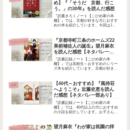
め】『「そうだ 京都、行こ
う。」の30年』を読んだ感想
『読書きろくノート【こひめ家の本
棚】』では、京都が好きな方におすす
めの本を紹介しています。今回はJR
東海のCM「そうだ 京都、行こ
う。」の30年から選りすぐりの景色と
素敵な言葉を集めた記念版です。私が
『京都寺町三条のホームズ22
ライトノベル
もらったご朱印とともにご紹介しま
美術補佐人の誕生』望月麻衣
す。
を読んだ感想【ネタバレ一部
あり】
『読書記録ノート【こひめ家の本
棚】』では高校生～おすすめのシリー
ズ本を紹介しています。京都が好き、
美術が好き、骨董品が好き、イケメン
が好きな方におすすめです。
【40代～おすすめ】『風待荘
小説
へようこそ』近藤史恵を読ん
だ感想【ネタバレ一部あり】
『読書記録ノート【こひめ家の本
棚】』では、40代以上の方におすすめ
の小説を紹介しています。お子さんが
高校生・大学生・社会人になり、子離
れや第二の人生について考え始めた方
におすすめです。
望月麻衣『わが家は祇園の拝
ライトノベル