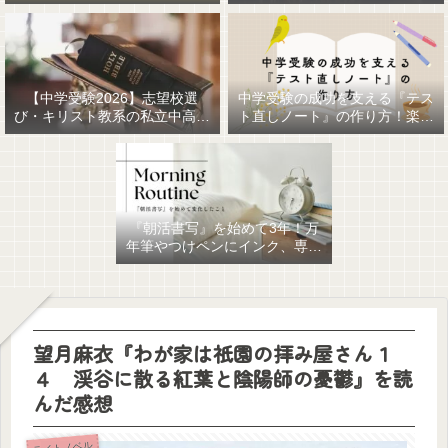
【中学受験2026】志望校選
中学受験の成功を支える『テス
び・キリスト教系の私立中高一
ト直しノート』の作り方！楽に
貫女子校を調べてみました
作るための最強おすすめ文房具
6選！
『朝活書写』を始めて3年！万
年筆やつけペンにインク、専用
ノート、毎日が充実していま
す。
望月麻衣『わが家は祇園の拝み屋さん１
４ 渓谷に散る紅葉と陰陽師の憂鬱』を読
んだ感想
ライトノベル