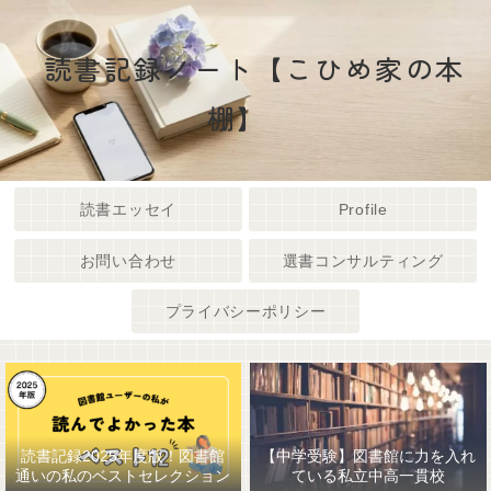
読書記録ノート【こひめ家の本
棚】
読書エッセイ
Profile
お問い合わせ
選書コンサルティング
プライバシーポリシー
読書記録2025年度版！図書館
【中学受験】図書館に力を入れ
通いの私のベストセレクション
ている私立中高一貫校