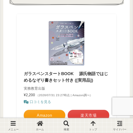
ガラスペンスタートBOOK 源氏物語ではじ
めるなぞり書きセット付き ([実用品])
実務教育出版
¥2,200
（2026/07/31 23:27時点 | Amazon調べ）
口コミを見る
Amazon
楽天市場
Yahooショッピング
メニュー
ホーム
検索
トップ
サイドバー