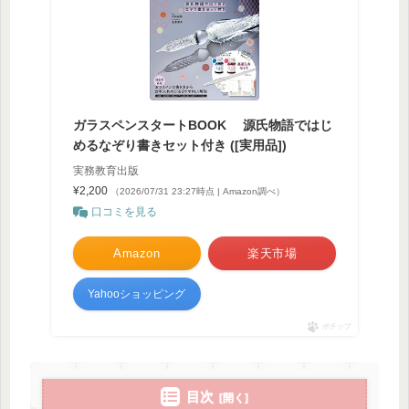
ガラスペンスタートBOOK 源氏物語ではじ
めるなぞり書きセット付き ([実用品])
実務教育出版
¥2,200
（2026/07/31 23:27時点 | Amazon調べ）
口コミを見る
Amazon
楽天市場
Yahooショッピング
ポチップ
目次