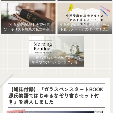
【中学受験2026】志望校選
中学受験の成功を支える『テス
び・キリスト教系の私立中高一
ト直しノート』の作り方！楽に
貫女子校を調べてみました
作るための最強おすすめ文房具
6選！
『朝活書写』を始めて3年！万
年筆やつけペンにインク、専用
ノート、毎日が充実していま
す。
【雑誌付録】『ガラスペンスタートBOOK
源氏物語ではじめるなぞり書きセット付
き』を購入しました
文房具・趣味