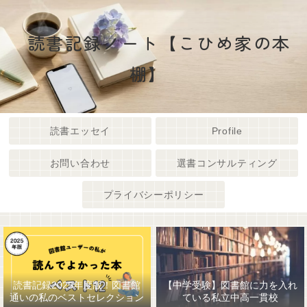
読書記録ノート【こひめ家の本
棚】
読書エッセイ
Profile
お問い合わせ
選書コンサルティング
プライバシーポリシー
読書記録2025年度版！図書館
【中学受験】図書館に力を入れ
通いの私のベストセレクション
ている私立中高一貫校