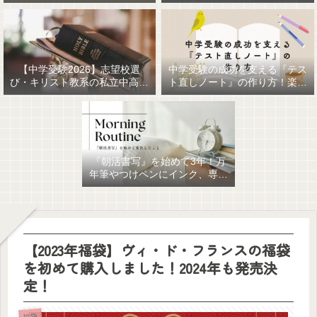
【中学受験2026】志望校選
中学受験の成功を支える『テス
び・キリスト教系の私立中高一
ト直しノート』の作り方！楽に
貫女子校を調べてみました
作るための最強おすすめ文房具
6選！
『朝活書写』を始めて3年！万
年筆やつけペンにインク、専用
ノート、毎日が充実していま
す。
【2023年福袋】ヴィ・ド・フランスの福袋
を初めて購入しました！2024年も発売決
定！
福袋