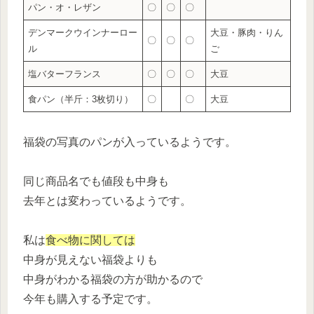
パン・オ・レザン
〇
〇
〇
デンマークウインナーロー
大豆・豚肉・りん
〇
〇
〇
ル
ご
塩バターフランス
〇
〇
〇
大豆
食パン（半斤：3枚切り）
〇
〇
大豆
福袋の写真のパンが入っているようです。
同じ商品名でも値段も中身も
去年とは変わっているようです。
私は
食べ物に関しては
中身が見えない福袋よりも
中身がわかる福袋の方が助かるので
今年も購入する予定です。