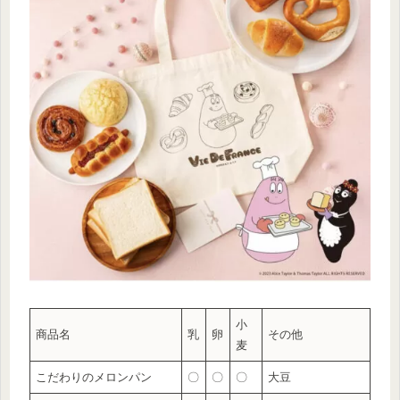
小
商品名
乳
卵
その他
麦
こだわりのメロンパン
〇
〇
〇
大豆