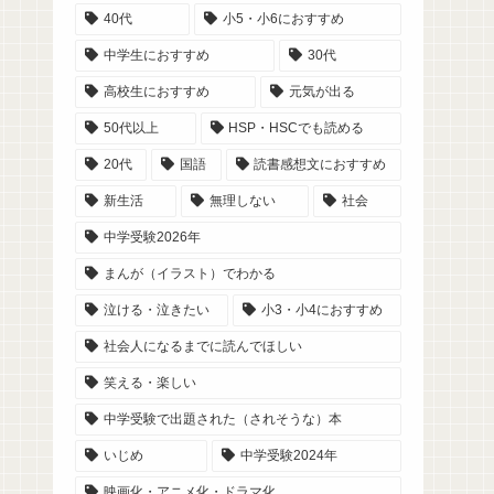
40代
小5・小6におすすめ
中学生におすすめ
30代
高校生におすすめ
元気が出る
50代以上
HSP・HSCでも読める
20代
国語
読書感想文におすすめ
新生活
無理しない
社会
中学受験2026年
まんが（イラスト）でわかる
泣ける・泣きたい
小3・小4におすすめ
社会人になるまでに読んでほしい
笑える・楽しい
中学受験で出題された（されそうな）本
いじめ
中学受験2024年
映画化・アニメ化・ドラマ化