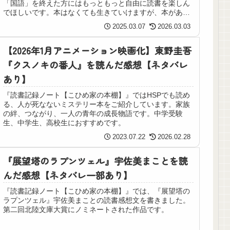
「国語」を終えた方にはもっともっと自由に読書を楽しん
でほしいです。本はなくても生きていけますが、本がある
生活はとても楽しく、充実します。
2025.03.07
2026.03.03
【2026年1月アニメーション映画化】東野圭吾
『クスノキの番人』を読んだ感想【ネタバレ
あり】
『読書記録ノート【こひめ家の本棚】』ではHSPでも読め
る、人が死なないミステリー本をご紹介しています。家族
の絆、つながり、一人の青年の成長物語です。中学受験
生、中学生、高校生におすすめです。
2023.07.22
2026.02.28
『展望塔のラプンツェル』宇佐美まことを読
んだ感想【ネタバレ一部あり】
『読書記録ノート【こひめ家の本棚】』では、『展望塔の
ラプンツェル』宇佐美まことの読書感想文を書きました。
第二回北陸文庫大賞にノミネートされた作品です。