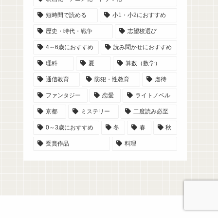
短時間で読める
小1・小2におすすめ
歴史・時代・戦争
志望校選び
4～6歳におすすめ
読み聞かせにおすすめ
理科
夏
算数（数学）
通信教育
防犯・性教育
虐待
ファンタジー
恋愛
ライトノベル
京都
ミステリー
二度読み必至
0～3歳におすすめ
冬
春
秋
受賞作品
料理