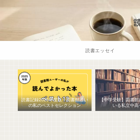
読書エッセイ
読書記録2025年度版！図書館通い
【中学受験】図書館
の私のベストセレクション
いる私立中高