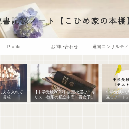
読書記録ノート【こひめ家の本棚
Profile
お問い合わせ
選書コンサルティ
に力を入れて
【中学受験2026】志望校選び・キ
中学受験の
一貫校
リスト教系の私立中高一貫女子校
直しノート
を調べてみました
ための最強