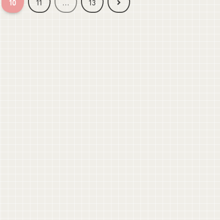
次
10
11
…
13
へ