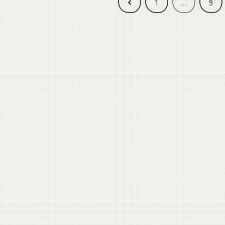
前
1
…
9
へ