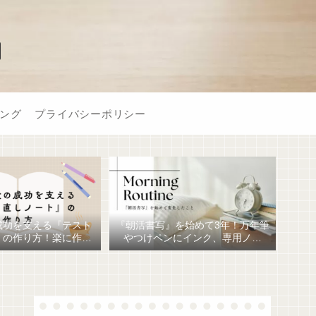
】
ング
プライバシーポリシー
成功を支える『テスト
『朝活書写』を始めて3年！万年筆
』の作り方！楽に作る
やつけペンにインク、専用ノー
おすすめ文房具6選！
ト、毎日が充実しています。