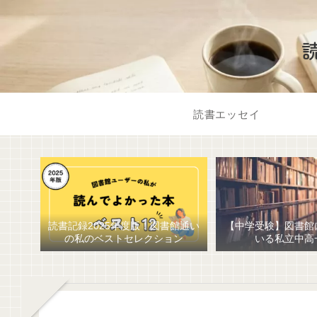
読書エッセイ
読書記録2025年度版！図書館通い
【中学受験】図書館
の私のベストセレクション
いる私立中高