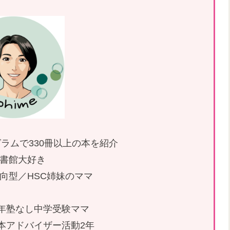
ラムで330冊以上の本を紹介
書館大好き
内向型／HSC姉妹のママ
26年塾なし中学受験ママ
本アドバイザー活動2年