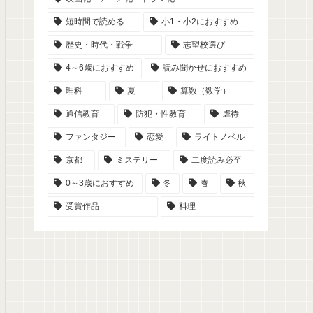
短時間で読める
小1・小2におすすめ
歴史・時代・戦争
志望校選び
4～6歳におすすめ
読み聞かせにおすすめ
理科
夏
算数（数学）
通信教育
防犯・性教育
虐待
ファンタジー
恋愛
ライトノベル
京都
ミステリー
二度読み必至
0～3歳におすすめ
冬
春
秋
受賞作品
料理