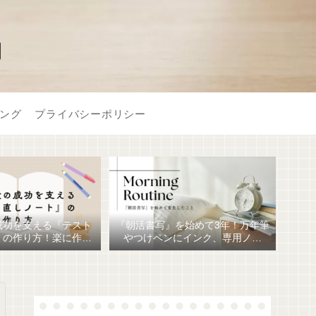
】
ング
プライバシーポリシー
成功を支える『テスト
『朝活書写』を始めて3年！万年筆
』の作り方！楽に作る
やつけペンにインク、専用ノー
おすすめ文房具6選！
ト、毎日が充実しています。