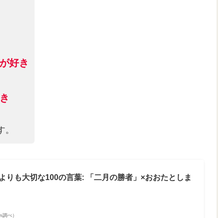
が好き
き
す。
よりも大切な100の言葉: 「二月の勝者」×おおたとしま
zon調べ）