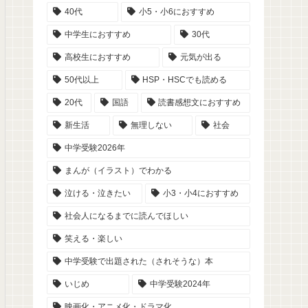
40代
小5・小6におすすめ
中学生におすすめ
30代
高校生におすすめ
元気が出る
50代以上
HSP・HSCでも読める
20代
国語
読書感想文におすすめ
新生活
無理しない
社会
中学受験2026年
まんが（イラスト）でわかる
泣ける・泣きたい
小3・小4におすすめ
社会人になるまでに読んでほしい
笑える・楽しい
中学受験で出題された（されそうな）本
いじめ
中学受験2024年
映画化・アニメ化・ドラマ化