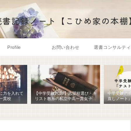
読書記録ノート【こひめ家の本棚
Profile
お問い合わせ
選書コンサルティ
に力を入れて
【中学受験2026】志望校選び・キ
中学受験の
一貫校
リスト教系の私立中高一貫女子校
直しノート
を調べてみました
ための最強