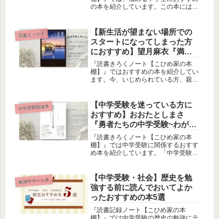
の本を紹介しています。この本にはそ
れぞれ違う理由で悩む6人の女の子が
登場します。もしかしたら今のあなた
に似た女の子がいるかもしれません。
【新生活が望まない場所での
読書エッセイ
読書感想文にもおすすめです。
スタートになってしまった方
におすすめ】望月麻衣『満月
珈琲店の星詠み ライオンズ
『読書きろくノート【こひめ家の本
ゲートの奇跡』を読んだ感想
棚】』ではおすすめの本を紹介してい
ます。今、いじめられている方、親と
うまくいっていない方、大事に思う人
がいるけれどどうしても一歩踏み出せ
ない方、不思議な力に引き寄せられた
【中学受験を迷っている方に
中学受験関連本
ことで運命が切り開けた方、西洋占星
おすすめ】おおたとしまさ
術に興味のある方におすすめです。
『勇者たちの中学受験~わが子
が本気になったとき、私の目
『読書きろくノート【こひめ家の本
が覚めたとき』を読んだ感想
棚】』では中学受験に関係するおすす
め本を紹介しています。「中学受験」
というしなくてもいいものに全力を注
ぎこむ３つの家族のストーリーです。
中学受験を考えている、興味がある方
【中学受験・社会】歴史を勉
勉強サポート本
は是非読んでみてください。
強する前に読んでおいてよか
ったおすすめの本5選
『読書記録ノート【こひめ家の本
棚】』では中学受験の歴史の勉強にテ