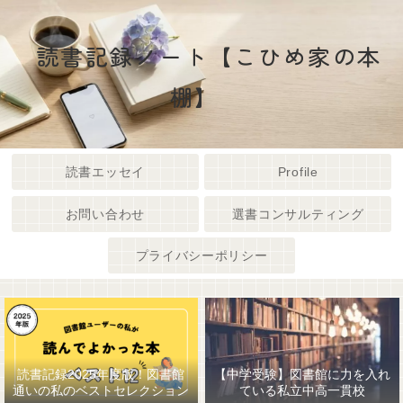
読書記録ノート【こひめ家の本
棚】
読書エッセイ
Profile
お問い合わせ
選書コンサルティング
プライバシーポリシー
読書記録2025年度版！図書館
【中学受験】図書館に力を入れ
通いの私のベストセレクション
ている私立中高一貫校