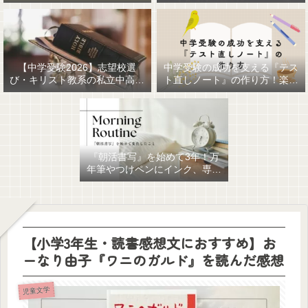
【中学受験2026】志望校選
中学受験の成功を支える『テス
び・キリスト教系の私立中高一
ト直しノート』の作り方！楽に
貫女子校を調べてみました
作るための最強おすすめ文房具
6選！
『朝活書写』を始めて3年！万
年筆やつけペンにインク、専用
ノート、毎日が充実していま
す。
【小学3年生・読書感想文におすすめ】お
ーなり由子『ワニのガルド』を読んだ感想
児童文学