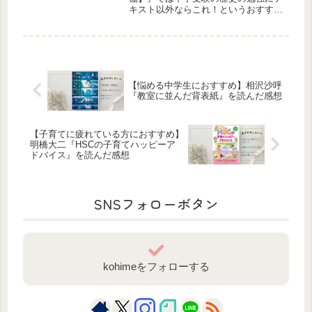
キスト以外ならこれ！というおすすめ
の本を紹介しています。小5の9月から
始まる歴史。1週間に1時代と恐ろしい
スピードで授業が進みます。小5の夏
休みまでにこれらの本に一度目を通し
ておくと、スタートダッシュできま
す。
【悩める中学生におすすめ】相沢沙呼
『教室に並んだ背表紙』を読んだ感想
【子育てに疲れている方におすすめ】
明橋大二『HSCの子育てハッピーア
ドバイス』を読んだ感想
SNSフォローボタン
kohimeをフォローする