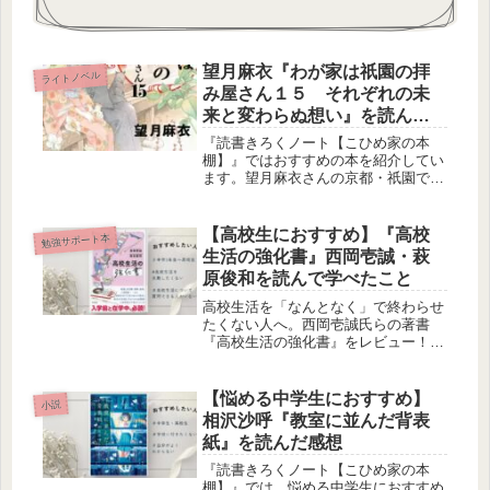
望月麻衣『わが家は祇園の拝
ライトノベル
み屋さん１５ それぞれの未
来と変わらぬ想い』を読んだ
感想
『読書きろくノート【こひめ家の本
棚】』ではおすすめの本を紹介してい
ます。望月麻衣さんの京都・祇園での
お話です。陰陽師が好きな方、青春を
思い出したい方におすすめです。
【高校生におすすめ】『高校
勉強サポート本
生活の強化書』西岡壱誠・萩
原俊和を読んで学べたこと
高校生活を「なんとなく」で終わらせ
たくない人へ。西岡壱誠氏らの著書
『高校生活の強化書』をレビュー！高
校生活の基礎から、学校行事と勉強を
両立させる具体的なメソッドが紹介さ
れた一冊です。読んだら明日からの学
【悩める中学生におすすめ】
小説
校生活が劇的に変わります。
相沢沙呼『教室に並んだ背表
紙』を読んだ感想
『読書きろくノート【こひめ家の本
棚】』では、悩める中学生におすすめ