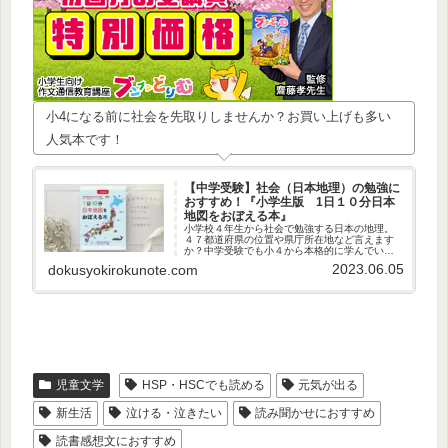
小4になる前に社会を先取りしませんか？お買い上げも多い
人気本です！
【中学受験】社会（日本地理）の勉強に
おすすめ！『小学生版 1日１０分日本
地図をおぼえる本』
小学校４年生から社会で勉強する日本の地理。
４７都道府県の位置や県庁所在地など言えます
か？中学受験でも小４から本格的に学んでいき
ます。中学受験生はもちろん、低学年、幼稚園
2023.06.05
dokusyokirokunote.com
生から遊んで覚えられる良書です！
児童文学
HSP・HSCでも読める
元気が出る
新生活
泣ける・泣きたい
読み聞かせにおすすめ
読書感想文におすすめ