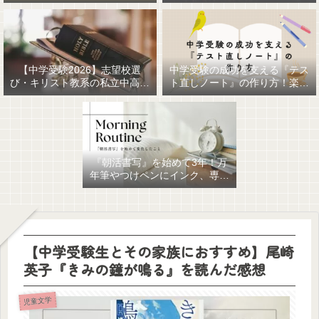
【中学受験2026】志望校選
中学受験の成功を支える『テス
び・キリスト教系の私立中高一
ト直しノート』の作り方！楽に
貫女子校を調べてみました
作るための最強おすすめ文房具
6選！
『朝活書写』を始めて3年！万
年筆やつけペンにインク、専用
ノート、毎日が充実していま
す。
【中学受験生とその家族におすすめ】尾崎
英子『きみの鐘が鳴る』を読んだ感想
児童文学