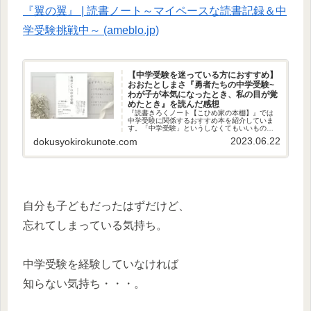
『翼の翼』 | 読書ノート～マイペースな読書記録＆中
学受験挑戦中～ (ameblo.jp)
【中学受験を迷っている方におすすめ】
おおたとしまさ『勇者たちの中学受験~
わが子が本気になったとき、私の目が覚
めたとき』を読んだ感想
『読書きろくノート【こひめ家の本棚】』では
中学受験に関係するおすすめ本を紹介していま
す。「中学受験」というしなくてもいいものに
全力を注ぎこむ３つの家族のストーリーです。
2023.06.22
dokusyokirokunote.com
中学受験を考えている、興味がある方は是非読
んでみてください。
自分も子どもだったはずだけど、
忘れてしまっている気持ち。
中学受験を経験していなければ
知らない気持ち・・・。