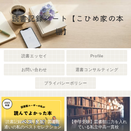
読書記録ノート【こひめ家の本
棚】
読書エッセイ
Profile
お問い合わせ
選書コンサルティング
プライバシーポリシー
読書記録2025年度版！図書館
【中学受験】図書館に力を入れ
通いの私のベストセレクション
ている私立中高一貫校