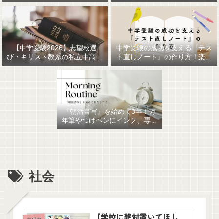
【中学受験2026】志望校選
中学受験の成功を支える『テス
び・キリスト教系の私立中高一
ト直しノート』の作り方！楽に
貫女子校を調べてみました
作るための最強おすすめ文房具
6選！
『朝活書写』を始めて3年！万
年筆やつけペンにインク、専用
ノート、毎日が充実していま
す。
社会
【学校に絶対置いてほし