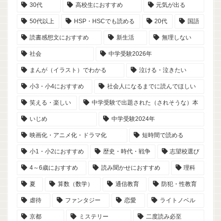
30代
高校生におすすめ
元気が出る
50代以上
HSP・HSCでも読める
20代
国語
読書感想文におすすめ
新生活
無理しない
社会
中学受験2026年
まんが（イラスト）でわかる
泣ける・泣きたい
小3・小4におすすめ
社会人になるまでに読んでほしい
笑える・楽しい
中学受験で出題された（されそうな）本
いじめ
中学受験2024年
映画化・アニメ化・ドラマ化
短時間で読める
小1・小2におすすめ
歴史・時代・戦争
志望校選び
4～6歳におすすめ
読み聞かせにおすすめ
理科
夏
算数（数学）
通信教育
防犯・性教育
虐待
ファンタジー
恋愛
ライトノベル
京都
ミステリー
二度読み必至