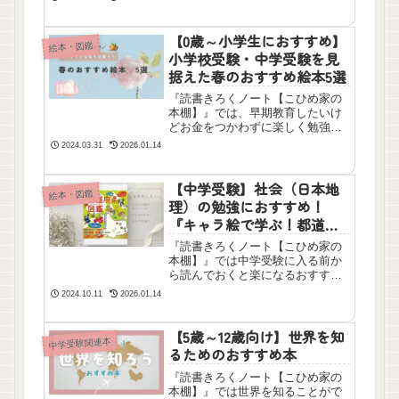
も確保できる通信教育『小学ポピ
ー』。6年間使用していたからこそ
わかるメリット・デメリットをま
【0歳～小学生におすすめ】
絵本・図鑑
とめました。
小学校受験・中学受験を見
据えた春のおすすめ絵本5選
『読書きろくノート【こひめ家の
本棚】』では、早期教育したいけ
どお金をつかわずに楽しく勉強が
できる本を紹介しています。今回
2024.03.31
2026.01.14
は0歳～小学校高学年までにおすす
めの「春」をテーマにした絵本5選
です。
【中学受験】社会（日本地
絵本・図鑑
理）の勉強におすすめ！
『キャラ絵で学ぶ！都道府
県図鑑』
『読書きろくノート【こひめ家の
本棚】』では中学受験に入る前か
ら読んでおくと楽になるおすすめ
本をご紹介しています。こちらは
2024.10.11
2026.01.14
中学受験勉強で必ず覚える季節
風、海流、五街道、島の名前など
がフルカラーで掲載されていてと
【5歳～12歳向け】世界を知
中学受験関連本
てもわかりやすい本です。テスト
るためのおすすめ本
直しの時の復習にも役立ちます。
『読書きろくノート【こひめ家の
本棚】』では世界を知ることがで