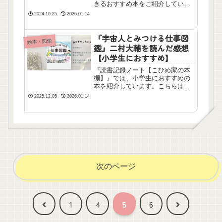
きるおすすめ本をご紹介していま
す。なかなか知ることのできない
2024.10.25
2026.01.14
「自分が住んでる以外の国」のこ
と。かわいいイラストと工夫をこ
らした書き方でとても面白く楽し
『宇宙人とみつける仕事図
絵本・図鑑
く読むことができました。
鑑』二村大輔を読んだ感想
【小学生におすすめ】
『読書記録ノート【こひめ家の本
棚】』では、小学生におすすめの
本を紹介しています。こちらは家
に一冊あって後悔しない本です。
2025.12.05
2026.01.14
576もの仕事がマンガ多めでわかり
やすく、ふりがなつきで紹介され
ています。転職を考えている大人
にもおすすめです。
次のページ
前
次
1
4
5
6