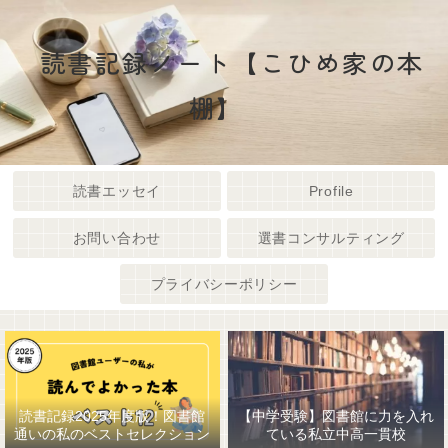
読書記録ノート【こひめ家の本
棚】
読書エッセイ
Profile
お問い合わせ
選書コンサルティング
プライバシーポリシー
読書記録2025年度版！図書館
【中学受験】図書館に力を入れ
通いの私のベストセレクション
ている私立中高一貫校