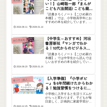
実用書
い！】山崎聡一郎『まんが
こども六法開廷! こども裁
判』を読んだ感想
『読書きろくノート【こひめ家の
本棚】』では、小学校高学年にお
すすめの本を紹介しています。今
回は『こども六法』より読みやす
2024.08.11
2026.01.14
くて、生活していくうえでとても
大事なことが書いてあるこちらの
本をおすすめします。大人にもぜ
【中学生～おすすめ】河出
自己啓発本
ひ読んでほしい一冊です！
書房新社『マンガでわか
る！10代からのビジネスブ
ック』シリーズ
『読書きろくノート【こひめ家の
本棚】』では中学生から読んでほ
しいおすすめの本を紹介していま
す。今回は10代のうちにビジネス
2024.09.20
2026.01.14
センスを身につけるためのシリー
ズ本です。今や大人になってから
では遅すぎるお金のことや将来に
【入学準備】『小学ポピ
って（購入して）よかった本以外のおすすめ
使
関する考え方を読みやすい漫画で
ー』を6年間続けたからわか
学びましょう！
る！勉強習慣をつけるには
入学前～小学3年生までがお
小学校に入学すると生活リズムが
すすめ！
がらっと変わります。子どもが毎
日楽しく、計画的に家庭学習がで
きるようになり、子どもとの時間
2023.12.25
2026.01.14