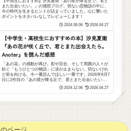
【中高生におすすめ】汐見夏衛『あの星が降る丘で、君と
また出会いたい。』の感想ブログ。切ない恋物語の中に、
今の時代を生きるヒントが詰まっていました。心に響いた
ポイントをネタバレなしでレビューします！
2024.08.06
2026.04.27
【中学生・高校生におすすめの本】汐見夏衛
『あの花が咲く丘で、君とまた出会えたら。
Anoter』を読んだ感想
「あの花」の感動が再び。彰や百合、そして周囲の人々が
紡ぐ「もうひとつの物語」に涙が止まらない。切ないけれ
ど前を向ける、今一番読んでほしい一冊です。2026年8月7
日に2作目の『あの星が降る丘で、君とまた出会いたい」
がロードショー！
2024.12.06
2026.04.27
次のページ