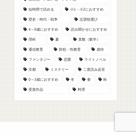
短時間で読める
小1・小2におすすめ
歴史・時代・戦争
志望校選び
4～6歳におすすめ
読み聞かせにおすすめ
理科
夏
算数（数学）
通信教育
防犯・性教育
虐待
ファンタジー
恋愛
ライトノベル
京都
ミステリー
二度読み必至
0～3歳におすすめ
冬
春
秋
受賞作品
料理