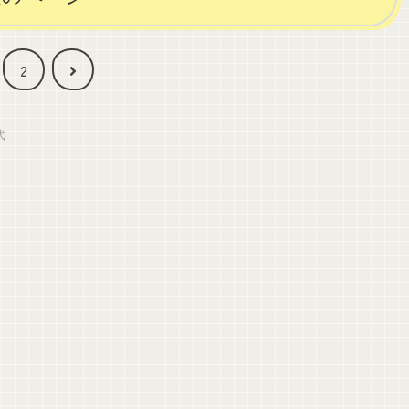
次
2
へ
代