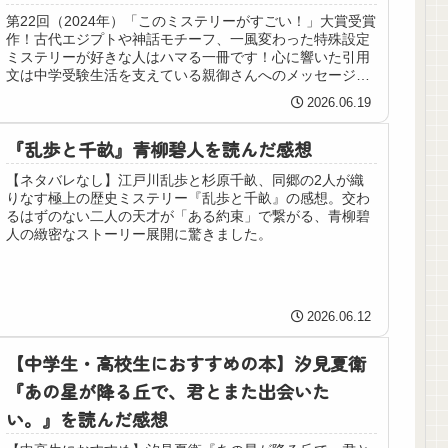
第22回（2024年）「このミステリーがすごい！」大賞受賞
作！古代エジプトや神話モチーフ、一風変わった特殊設定
ミステリーが好きな人はハマる一冊です！心に響いた引用
文は中学受験生活を支えている親御さんへのメッセージで
す。
2026.06.19
『乱歩と千畝』青柳碧人を読んだ感想
【ネタバレなし】江戸川乱歩と杉原千畝、同郷の2人が織
りなす極上の歴史ミステリー『乱歩と千畝』の感想。交わ
るはずのない二人の天才が「ある約束」で繋がる、青柳碧
人の緻密なストーリー展開に驚きました。
2026.06.12
【中学生・高校生におすすめの本】汐見夏衛
『あの星が降る丘で、君とまた出会いた
い。』を読んだ感想