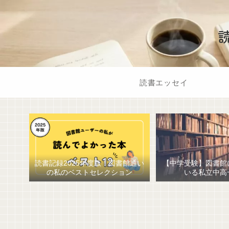
読書エッセイ
読書記録2025年度版！図書館通い
【中学受験】図書館
の私のベストセレクション
いる私立中高