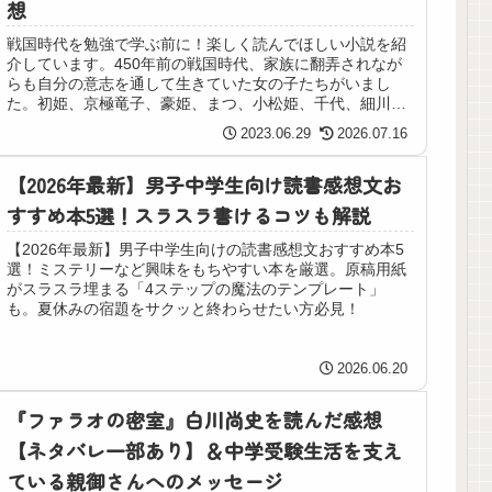
想
戦国時代を勉強で学ぶ前に！楽しく読んでほしい小説を紹
介しています。450年前の戦国時代、家族に翻弄されなが
らも自分の意志を通して生きていた女の子たちがいまし
た。初姫、京極竜子、豪姫、まつ、小松姫、千代、細川ガ
ラシャの７人の姫のおはなしです。
2023.06.29
2026.07.16
【2026年最新】男子中学生向け読書感想文お
すすめ本5選！スラスラ書けるコツも解説
【2026年最新】男子中学生向けの読書感想文おすすめ本5
選！ミステリーなど興味をもちやすい本を厳選。原稿用紙
がスラスラ埋まる「4ステップの魔法のテンプレート」
も。夏休みの宿題をサクッと終わらせたい方必見！
2026.06.20
『ファラオの密室』白川尚史を読んだ感想
【ネタバレ一部あり】＆中学受験生活を支え
ている親御さんへのメッセージ