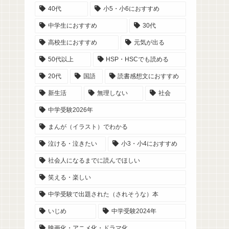
40代
小5・小6におすすめ
中学生におすすめ
30代
高校生におすすめ
元気が出る
50代以上
HSP・HSCでも読める
20代
国語
読書感想文におすすめ
新生活
無理しない
社会
中学受験2026年
まんが（イラスト）でわかる
泣ける・泣きたい
小3・小4におすすめ
社会人になるまでに読んでほしい
笑える・楽しい
中学受験で出題された（されそうな）本
いじめ
中学受験2024年
映画化・アニメ化・ドラマ化