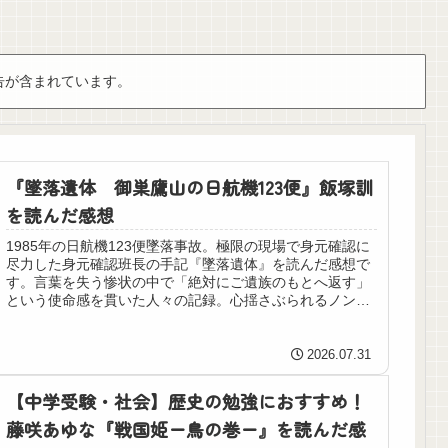
告が含まれています。
『墜落遺体 御巣鷹山の日航機123便』飯塚訓
を読んだ感想
1985年の日航機123便墜落事故。極限の現場で身元確認に
尽力した身元確認班長の手記『墜落遺体』を読んだ感想で
す。言葉を失う惨状の中で「絶対にご遺族のもとへ返す」
という使命感を貫いた人々の記録。心揺さぶられるノンフ
ィクションです。
2026.07.31
【中学受験・社会】歴史の勉強におすすめ！
藤咲あゆな『戦国姫ー鳥の巻ー』を読んだ感