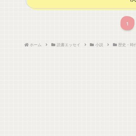
1
ホーム
読書エッセイ
小説
歴史・時