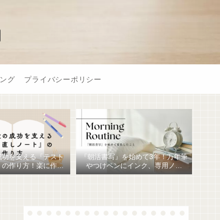
】
ング
プライバシーポリシー
成功を支える『テスト
『朝活書写』を始めて3年！万年筆
』の作り方！楽に作る
やつけペンにインク、専用ノー
おすすめ文房具6選！
ト、毎日が充実しています。