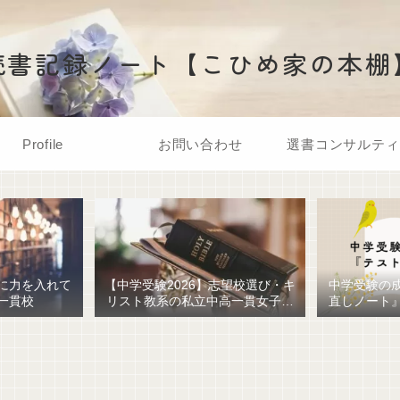
読書記録ノート【こひめ家の本棚
Profile
お問い合わせ
選書コンサルティ
に力を入れて
【中学受験2026】志望校選び・キ
中学受験の
一貫校
リスト教系の私立中高一貫女子校
直しノート
を調べてみました
ための最強