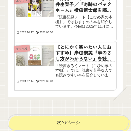
エッセイ
いるのかが綴られています。
井由梨子／『奇跡のバック
ホーム』横田慎太郎を読ん
だ感想【ネタバレ一部あ
『読書記録ノート【こひめ家の本
り】
棚】』ではおすすめの本を紹介し
ています。今回は2025年11月に映
画が公開になる原作本です。泣け
2025.10.17
2026.05.30
ます！
【とにかく笑いたい人にお
エッセイ
すすめ】岸田奈美『傘のさ
し方がわからない』を読ん
だ感想
『読書きろくノート【こひめ家の
本棚】』では、読書が苦手な人で
も読みやすい本を紹介していま
す。こちらはNHKドラマ『家族だ
2024.07.14
2026.05.20
から愛したんじゃなくて、愛した
のが家族だった』を書かれた岸田
奈美さんの3冊目のエッセイ本で
す。とにかく笑えます！そして感
動します！
次のページ