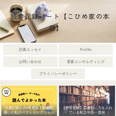
読書記録ノート【こひめ家の本
棚】
読書エッセイ
Profile
お問い合わせ
選書コンサルティング
プライバシーポリシー
読書記録2025年度版！図書館
【中学受験】図書館に力を入れ
通いの私のベストセレクション
ている私立中高一貫校