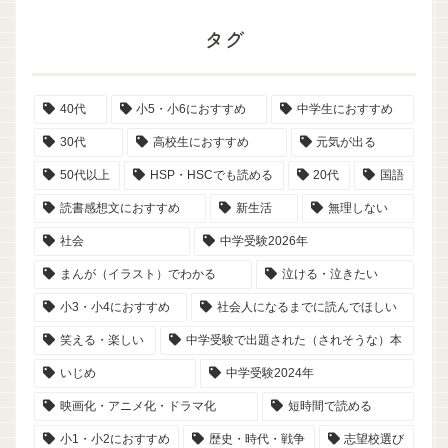
タグ
40代
小5・小6におすすめ
中学生におすすめ
30代
高校生におすすめ
元気が出る
50代以上
HSP・HSCでも読める
20代
国語
読書感想文におすすめ
新生活
無理しない
社会
中学受験2026年
まんが（イラスト）でわかる
泣ける・泣きたい
小3・小4におすすめ
社会人になるまでに読んでほしい
笑える・楽しい
中学受験で出題された（されそうな）本
いじめ
中学受験2024年
映画化・アニメ化・ドラマ化
短時間で読める
小1・小2におすすめ
歴史・時代・戦争
志望校選び