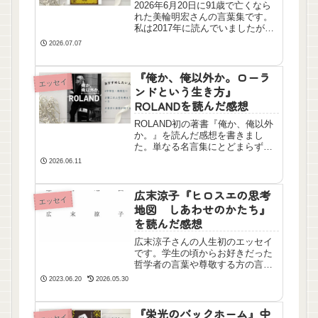
2026年6月20日に91歳で亡くなら
れた美輪明宏さんの言葉集です。
私は2017年に読んでいましたが、
今でも頭から離れない言葉があり
2026.07.07
ます。人間関係に疲れた人、癒し
の優しく強い言葉が欲しい人にお
すすめです。
『俺か、俺以外か。ローラ
エッセイ
ンドという生き方』
ROLANDを読んだ感想
ROLAND初の著書『俺か、俺以外
か。』を読んだ感想を書きまし
た。単なる名言集にとどまらず、
彼の圧倒的なプロ意識やポジティ
2026.06.11
ブな思考法と少し写真集。心が折
れそうなときに読むと、一歩踏み
出す勇気がもらえる一冊です。
広末涼子『ヒロスエの思考
エッセイ
地図 しあわせのかたち』
を読んだ感想
広末涼子さんの人生初のエッセイ
です。学生の頃からお好きだった
哲学者の言葉や尊敬する方の言葉
をもとに、そのころの出来事など
2023.06.20
2026.05.30
も書かれています。女優として・
妻として・母として・一人の女性
として、今何を大切にして生きて
『栄光のバックホーム』中