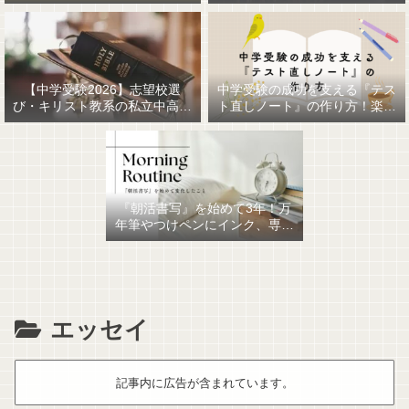
【中学受験2026】志望校選
中学受験の成功を支える『テス
び・キリスト教系の私立中高一
ト直しノート』の作り方！楽に
貫女子校を調べてみました
作るための最強おすすめ文房具
6選！
『朝活書写』を始めて3年！万
年筆やつけペンにインク、専用
ノート、毎日が充実していま
す。
エッセイ
記事内に広告が含まれています。