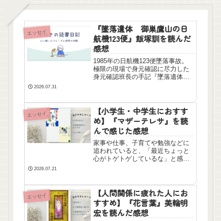
『墜落遺体 御巣鷹山の日
エッセイ
航機123便』飯塚訓を読んだ
感想
1985年の日航機123便墜落事故。
極限の現場で身元確認に尽力した
身元確認班長の手記『墜落遺体』
を読んだ感想です。言葉を失う惨
2026.07.31
状の中で「絶対にご遺族のもとへ
返す」という使命感を貫いた人々
の記録。心揺さぶられるノンフィ
【小学生・中学生におすす
エッセイ
クションです。
め】『マザーテレサ』を読
んで感じた感想
家事や仕事、子育てや勉強などに
追われていると、「最近ちょっと
心がトゲトゲしているな」と感じ
る瞬間はありませんか？「毎日に
2026.07.21
追われて疲れてしまったな」と感
じている方に、ぜひ手にとってほ
しい一冊です。読んだ後、いつも
【人間関係に疲れた人にお
エッセイ
の風景が少しだけ温かく見えてく
すすめ】『花言葉』美輪明
るはずですよ。
宏を読んだ感想