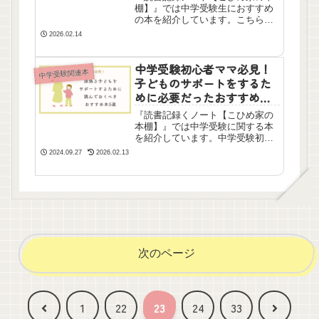
棚】』では中学受験生におすすめ
の本を紹介しています。こちらは
最新刊が2024年に発売されていま
2026.02.14
す。中学受験生本人に向けた一冊
です。きっと子どもの心の支えに
なってくれるはずです。
中学受験初心者ママ必見！
中学受験関連本
子どものサポートをするた
めに必要だったおすすめ本5
選
『読書記録くノート【こひめ家の
本棚】』では中学受験に関する本
を紹介しています。中学受験初心
者だった私が手元に置き、子ども
2024.09.27
2026.02.13
のサポートにも、自分の精神的な
支えにもなり、助けられた本を5冊
選びました。自信を持っておすす
めします！
次のページ
前
次
1
22
23
24
33