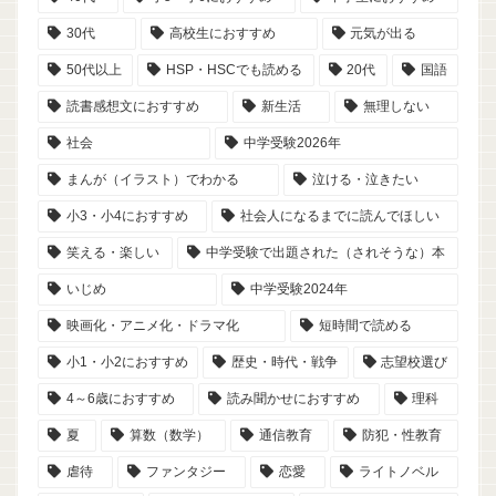
30代
高校生におすすめ
元気が出る
50代以上
HSP・HSCでも読める
20代
国語
読書感想文におすすめ
新生活
無理しない
社会
中学受験2026年
まんが（イラスト）でわかる
泣ける・泣きたい
小3・小4におすすめ
社会人になるまでに読んでほしい
笑える・楽しい
中学受験で出題された（されそうな）本
いじめ
中学受験2024年
映画化・アニメ化・ドラマ化
短時間で読める
小1・小2におすすめ
歴史・時代・戦争
志望校選び
4～6歳におすすめ
読み聞かせにおすすめ
理科
夏
算数（数学）
通信教育
防犯・性教育
虐待
ファンタジー
恋愛
ライトノベル