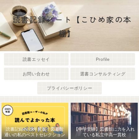
読書記録ノート【こひめ家の本
棚】
読書エッセイ
Profile
お問い合わせ
選書コンサルティング
プライバシーポリシー
読書記録2025年度版！図書館
【中学受験】図書館に力を入れ
通いの私のベストセレクション
ている私立中高一貫校