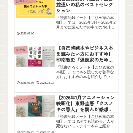
読書エッセイ
館通いの私のベストセレク
ション
『読書記録ノート【こひめ家の本
棚】』では、2025年3月～2026年2
月までに読んだ本の中でのNo.1を
選びました！
2026.03.06
【自己啓発本やビジネス本
実用書
を読みたい方におすすめ】
印南敦史『遅読家のための
読書術』を読んだ感想
『読書きろくノート【こひめ家の
本棚】』では本を読むのが苦手な
方におすすめの本を紹介していま
す。テストの「国語」を終えた方
2025.03.07
2026.03.03
にはもっともっと自由に読書を楽
しんでほしいです。本はなくても
生きていけますが、本がある生活
【2026年1月アニメーション
ファンタジー
はとても楽しく、充実します。
映画化】東野圭吾『クスノ
キの番人』を読んだ感想
【ネタバレあり】
『読書記録ノート【こひめ家の本
棚】』ではHSPでも読める、人が
死なないミステリー本をご紹介し
ています。家族の絆、つながり、
2023.07.22
2026.02.28