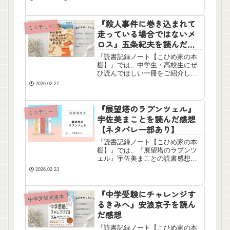
一人の青年の成長物語です。中学
受験生、中学生、高校生におすす
めです。
『殺人事件に巻き込まれて
ミステリー
走っている場合ではないメ
ロス』五条紀夫を読んだ感
想【ネタバレ一部あり】
『読書記録ノート【こひめ家の本
棚】』では、中学生・高校生にぜ
ひ読んでほしい一冊をご紹介して
います。授業で『走れメロス』学
2026.02.27
びましたか？学んだ人にはぜひこ
ちらの本がおすすめです！
『展望塔のラプンツェル』
ミステリー
宇佐美まことを読んだ感想
【ネタバレ一部あり】
『読書記録ノート【こひめ家の本
棚】』では、『展望塔のラプンツ
ェル』宇佐美まことの読書感想文
を書きました。第二回北陸文庫大
2026.02.23
賞にノミネートされた作品です。
『中学受験にチャレンジす
中学受験関連本
るきみへ』安浪京子を読ん
だ感想
『読書記録ノート【こひめ家の本