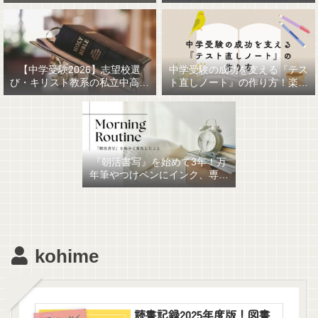
【中学受験2026】志望校選
中学受験の成功を支える『テス
び・キリスト教系の私立中高一
ト直しノート』の作り方！楽に
貫女子校を調べてみました
作るための最強おすすめ文房具
6選！
『朝活書写』を始めて3年！万
年筆やつけペンにインク、専用
ノート、毎日が充実していま
す。
kohime
読書記録2025年度版！図書