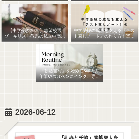
【中学受験2026】志望校選
中学受験の成功を支える『テス
び・キリスト教系の私立中高一
ト直しノート』の作り方！楽に
貫女子校を調べてみました
作るための最強おすすめ文房具
6選！
『朝活書写』を始めて3年！万
年筆やつけペンにインク、専用
ノート、毎日が充実していま
す。
2026-06-12
『乱歩と千畝』青柳碧人を