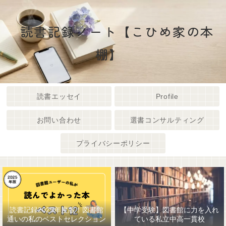
読書記録ノート【こひめ家の本
棚】
読書エッセイ
Profile
お問い合わせ
選書コンサルティング
プライバシーポリシー
読書記録2025年度版！図書館
【中学受験】図書館に力を入れ
通いの私のベストセレクション
ている私立中高一貫校