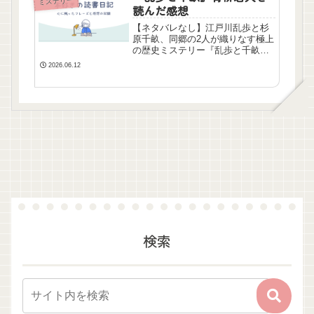
ミステリー
読んだ感想
【ネタバレなし】江戸川乱歩と杉
原千畝、同郷の2人が織りなす極上
の歴史ミステリー『乱歩と千畝』
の感想。交わるはずのない二人の
2026.06.12
天才が「ある約束」で繋がる、青
柳碧人の緻密なストーリー展開に
驚きました。
検索