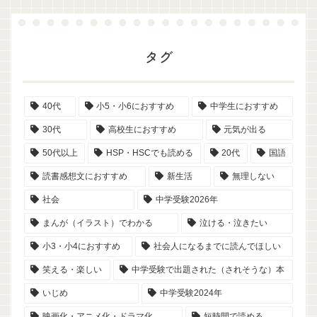
タグ
40代
小5・小6におすすめ
中学生におすすめ
30代
高校生におすすめ
元気が出る
50代以上
HSP・HSCでも読める
20代
国語
読書感想文におすすめ
新生活
無理しない
社会
中学受験2026年
まんが（イラスト）でわかる
泣ける・泣きたい
小3・小4におすすめ
社会人になるまでに読んでほしい
笑える・楽しい
中学受験で出題された（されそうな）本
いじめ
中学受験2024年
映画化・アニメ化・ドラマ化
短時間で読める