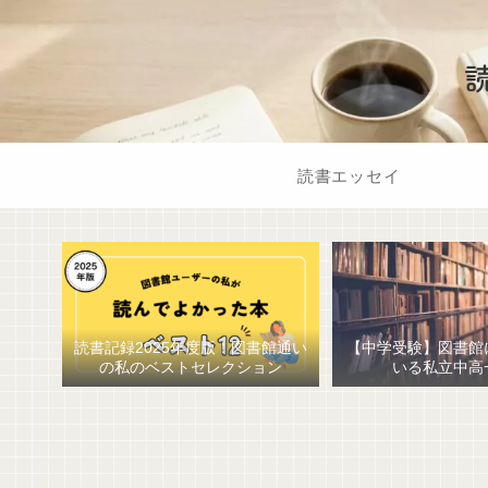
読書エッセイ
読書記録2025年度版！図書館通い
【中学受験】図書館
の私のベストセレクション
いる私立中高