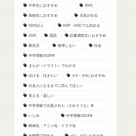
中学生におすすめ
30代
高校生におすすめ
元気が出る
50代以上
HSP・HSCでも読める
20代
国語
読書感想文におすすめ
新生活
無理しない
社会
中学受験2026年
まんが（イラスト）でわかる
泣ける・泣きたい
小3・小4におすすめ
社会人になるまでに読んでほしい
笑える・楽しい
中学受験で出題された（されそうな）本
いじめ
中学受験2024年
映画化・アニメ化・ドラマ化
短時間で読める
小1・小2におすすめ