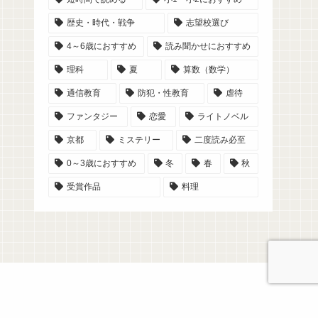
歴史・時代・戦争
志望校選び
4～6歳におすすめ
読み聞かせにおすすめ
理科
夏
算数（数学）
通信教育
防犯・性教育
虐待
ファンタジー
恋愛
ライトノベル
京都
ミステリー
二度読み必至
0～3歳におすすめ
冬
春
秋
受賞作品
料理