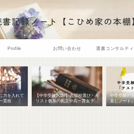
読書記録ノート【こひめ家の本棚
Profile
お問い合わせ
選書コンサルティ
に力を入れて
【中学受験2026】志望校選び・キ
中学受験の
一貫校
リスト教系の私立中高一貫女子校
直しノート
を調べてみました
ための最強