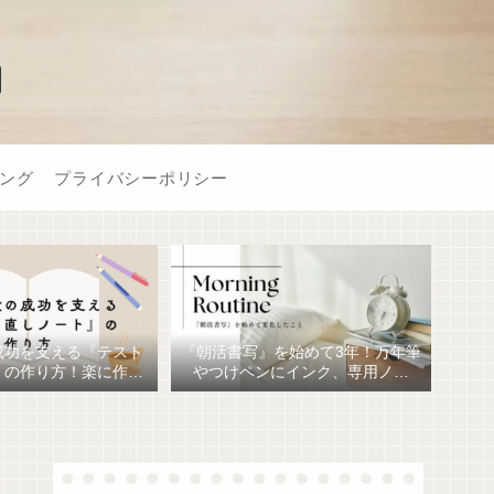
】
ング
プライバシーポリシー
成功を支える『テスト
『朝活書写』を始めて3年！万年筆
』の作り方！楽に作る
やつけペンにインク、専用ノー
おすすめ文房具6選！
ト、毎日が充実しています。