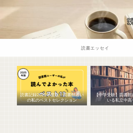
読書エッセイ
読書記録2025年度版！図書館通い
【中学受験】図書館
の私のベストセレクション
いる私立中高