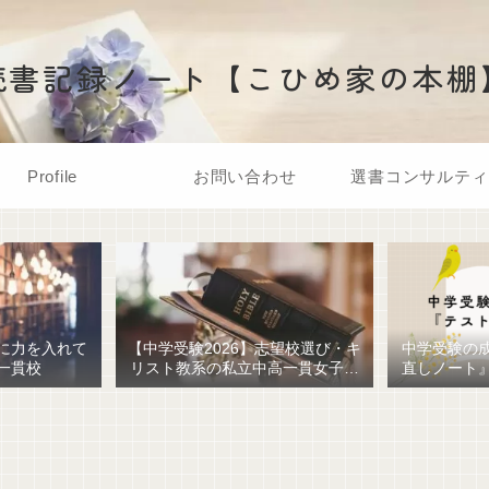
読書記録ノート【こひめ家の本棚
Profile
お問い合わせ
選書コンサルティ
に力を入れて
【中学受験2026】志望校選び・キ
中学受験の
一貫校
リスト教系の私立中高一貫女子校
直しノート
を調べてみました
ための最強