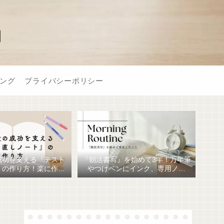
】
ング
プライバシーポリシー
成功を支える『テスト
『朝活書写』を始めて3年！万年筆
』の作り方！楽に作る
やつけペンにインク、専用ノー
おすすめ文房具6選！
ト、毎日が充実しています。