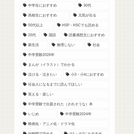
中学生におすすめ
30代
高校生におすすめ
元気が出る
50代以上
HSP・HSCでも読める
20代
国語
読書感想文におすすめ
新生活
無理しない
社会
中学受験2026年
まんが（イラスト）でわかる
泣ける・泣きたい
小3・小4におすすめ
社会人になるまでに読んでほしい
笑える・楽しい
中学受験で出題された（されそうな）本
いじめ
中学受験2024年
映画化・アニメ化・ドラマ化
短時間で読める
小1・小2におすすめ