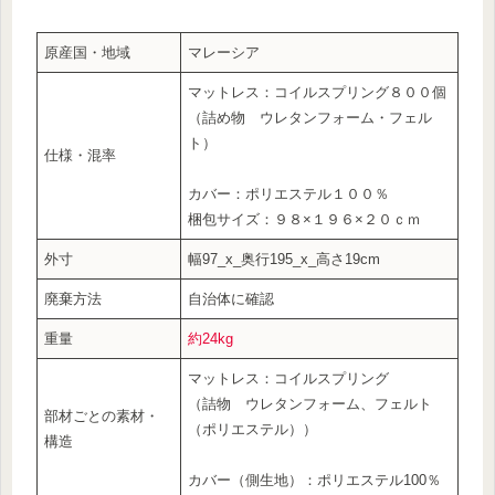
原産国・地域
マレーシア
マットレス：コイルスプリング８００個
（詰め物 ウレタンフォーム・フェル
ト）
仕様・混率
カバー：ポリエステル１００％
梱包サイズ：９８×１９６×２０ｃｍ
外寸
幅97_x_奥行195_x_高さ19cm
廃棄方法
自治体に確認
重量
約24kg
マットレス：コイルスプリング
（詰物 ウレタンフォーム、フェルト
部材ごとの素材・
（ポリエステル））
構造
カバー（側生地）：ポリエステル100％