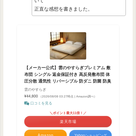
いて
正直な感想を書きました。
【メーカー公式】雲のやすらぎプレミアム 敷
布団 シングル 返金保証付き 高反発敷布団 体
圧分散 通気性 リバーシブル 防ダニ 防菌 防臭
雲のやすらぎ
¥44,800
（2026/08/08 03:27時点 | Amazon調べ）
口コミを見る
＼ポイント最大11倍！／
楽天市場
Amazon
Yahooショッピング