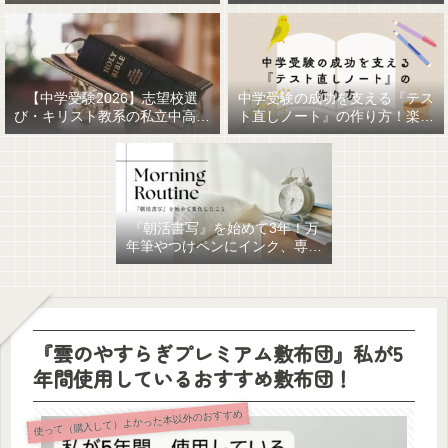
【中学受験2026】志望校選
中学受験の成功を支える『テス
び・キリスト教系の私立中高一
ト直しノート』の作り方！楽に
貫女子校を調べてみました
作るための最強おすすめ文房具
6選！
『朝活書写』を始めて3年！万
年筆やつけペンにインク、専用
ノート、毎日が充実していま
す。
『雲のやすらぎプレミアム敷布団』私が5
年間使用しているおすすめ敷布団！
使って（購入して）よかった本以外のおすすめ