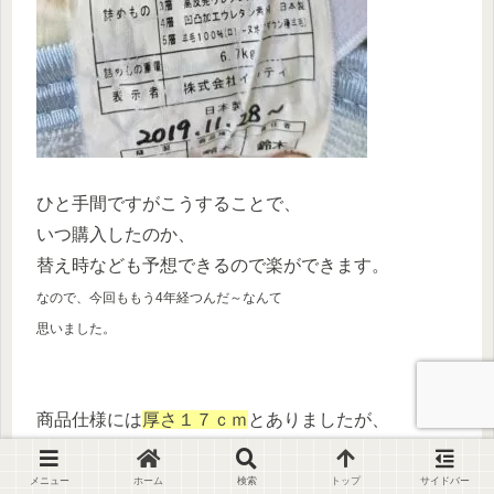
ひと手間ですがこうすることで、
いつ購入したのか、
替え時なども予想できるので楽ができます。
なので、今回ももう4年経つんだ～なんて
思いました。
商品仕様には
厚さ１７ｃｍ
とありましたが、
マットレスなどは
どのくらいへたってしまうのか
、が
メニュー
ホーム
検索
トップ
サイドバー