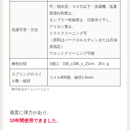
可：弱水流・３０℃以下・洗濯機、塩素
系漂白剤禁止、
タンプラー乾燥禁止、日陰吊り干し、
アイロン禁止、
洗濯可否・方法
ドライクリーニング可
（溶剤はパークロルエチレンまたは石油
系指定）
ウエットクリーニング可能
梱包仕様
1個口：100_x196_x_21cm、26ｋｇ
スプリングのコイ
コイル800個、線径1.6mm
ル数・線径
無印良品ホームページより
適度に弾力があり、
10年間使用できました
。