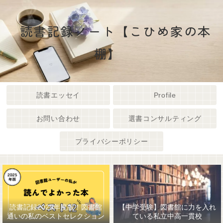
読書記録ノート【こひめ家の本
棚】
読書エッセイ
Profile
お問い合わせ
選書コンサルティング
プライバシーポリシー
読書記録2025年度版！図書館
【中学受験】図書館に力を入れ
通いの私のベストセレクション
ている私立中高一貫校