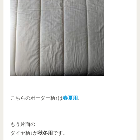
こちらのボーダー柄↑は
春夏用
、
もう片面の
ダイヤ柄↓が
秋冬用
です。