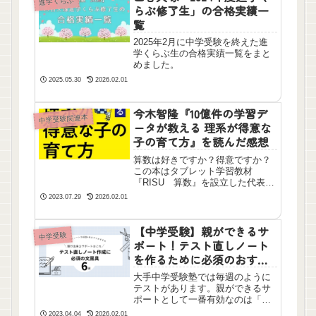
進学くらぶ
らぶ修了生」の合格実績一
覧
2025年2月に中学受験を終えた進
学くらぶ生の合格実績一覧をまと
めました。
2025.05.30
2026.02.01
今木智隆『10億件の学習デ
中学受験関連本
ータが教える 理系が得意な
子の育て方』を読んだ感想
算数は好きですか？得意ですか？
この本はタブレット学習教材
『RISU 算数』を設立した代表取
締役が書かれた本です。「算数き
2023.07.29
2026.02.01
ら～い」「算数できない」という
言葉を子どもから聞くことが増え
たらぜひこの本を読んでみてくだ
【中学受験】親ができるサ
中学受験
さい。簡単なテストから苦手な場
ポート！テスト直しノート
所があぶりだせるかもしれませ
を作るために必須のおすす
ん。
め文房具6選
大手中学受験塾では毎週のように
テストがあります。親ができるサ
ポートとして一番有効なのは「解
き直し（テスト直し）ノート」の
2023.04.04
2026.02.01