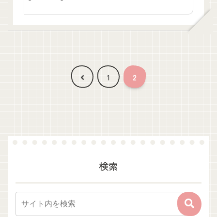
作成です。このノートがあるとス
ムーズに復習に取りかかることが
できます。忙しい親御さんの時間
短縮になる優秀な私の一軍文房具
たちをご紹介します。
前
1
2
へ
検索