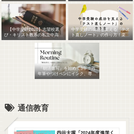
【中学受験2026】志望校選
中学受験の成功を支える『テス
び・キリスト教系の私立中高一
ト直しノート』の作り方！楽に
貫女子校を調べてみました
作るための最強おすすめ文房具
6選！
『朝活書写』を始めて3年！万
年筆やつけペンにインク、専用
ノート、毎日が充実していま
す。
通信教育
四谷大塚「2024年度進学く