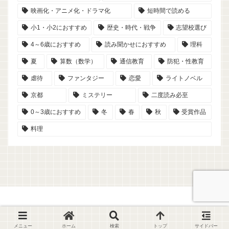
映画化・アニメ化・ドラマ化
短時間で読める
小1・小2におすすめ
歴史・時代・戦争
志望校選び
4～6歳におすすめ
読み聞かせにおすすめ
理科
夏
算数（数学）
通信教育
防犯・性教育
虐待
ファンタジー
恋愛
ライトノベル
京都
ミステリー
二度読み必至
0～3歳におすすめ
冬
春
秋
受賞作品
料理
© 2023-2026 読書記録ノート【こひめ家の本棚】.
メニュー
ホーム
検索
トップ
サイドバー