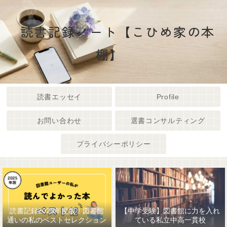
読書記録ノート【こひめ家の本
棚】
読書エッセイ
Profile
お問い合わせ
選書コンサルティング
プライバシーポリシー
読書記録2025年度版！図書館
【中学受験】図書館に力を入れ
通いの私のベストセレクション
ている私立中高一貫校