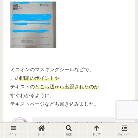
ミニオンのマスキングシールなどで、
この
問題のポイントや
テキストの
どこら辺から出題されたのか
すぐわかるように、
テキストページなども書き込みました。
”解き方（公式）がわからない”と
なったときにも
メニュー
ホーム
検索
トップ
サイドバー