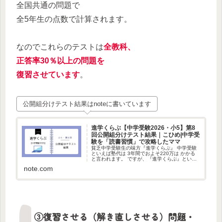
全国共通の問題で
全5年生の点数で計算されます。
なのでこれらのテストは
全教科、
正答率30％以上の問題を
復習させています
。
公開組分けテスト結果はnoteに書いています
進学くらぶ【中学受験2026・小5】第8
回公開組分けテスト結果｜こひめ|中学受
験を「読書習慣」で攻略したママ
貧乏中学受験生の味方『進学くらぶ』 中学受験
といえば塾代は 3年間でおよそ220万は かかる
と言われます。 ですが、『進学くらぶ』という
お値段が破格の 貧乏中学受験生の味方を 知って
note.com
いますか？ 『進学くらぶ』は中学受験大手塾
『四谷大塚』...
③復習させる（解き直しさせる）問題・