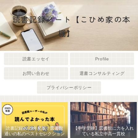
読書記録ノート【こひめ家の本
棚】
読書エッセイ
Profile
お問い合わせ
選書コンサルティング
プライバシーポリシー
読書記録2025年度版！図書館
【中学受験】図書館に力を入れ
通いの私のベストセレクション
ている私立中高一貫校