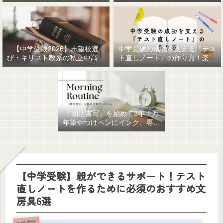
【中学受験2026】志望校選
中学受験の成功を支える『テス
び・キリスト教系の私立中高一
ト直しノート』の作り方！楽に
貫女子校を調べてみました
作るための最強おすすめ文房具
6選！
『朝活書写』を始めて3年！万
年筆やつけペンにインク、専用
ノート、毎日が充実していま
す。
【中学受験】親ができるサポート！テスト
直しノートを作るために必須のおすすめ文
房具6選
中学受験