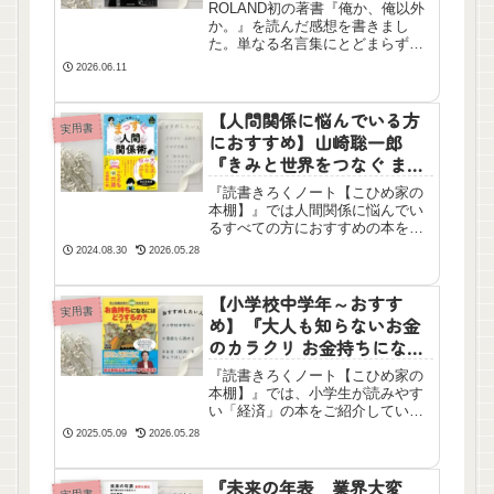
ROLAND初の著書『俺か、俺以外
か。』を読んだ感想を書きまし
た。単なる名言集にとどまらず、
彼の圧倒的なプロ意識やポジティ
2026.06.11
ブな思考法と少し写真集。心が折
れそうなときに読むと、一歩踏み
出す勇気がもらえる一冊です。
【人間関係に悩んでいる方
実用書
におすすめ】山崎聡一郎
『きみと世界をつなぐ まっ
すぐ人間関係術 1時間で一生
『読書きろくノート【こひめ家の
分の「生きる力」2』 を読
本棚】』では人間関係に悩んでい
んだ感想
るすべての方におすすめの本を紹
介しています。こちらは『こども
2024.08.30
2026.05.28
六法』の著者である山崎聡一郎さ
んの本です。中・高校生が主人公
ですが、親も関わってきて登場し
【小学校中学年～おすす
実用書
ます。お仕事をしている人にも
め】『大人も知らないお金
「ハラスメント」「同調圧力」と
のカラクリ お金持ちになる
いう言葉にドキッとしたらぜひ読
にはどうするの?』を読んだ
んでみてください。
『読書きろくノート【こひめ家の
感想
本棚】』では、小学生が読みやす
い「経済」の本をご紹介していま
す。2008年発行の少し古い本です
2025.05.09
2026.05.28
が、図書館で再度借りて中学受験
生にもおすすめしたいと思いまし
た。
『未来の年表 業界大変