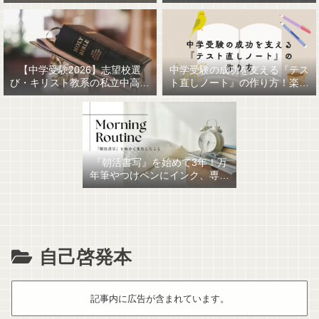
【中学受験2026】志望校選
中学受験の成功を支える『テス
び・キリスト教系の私立中高一
ト直しノート』の作り方！楽に
貫女子校を調べてみました
作るための最強おすすめ文房具
6選！
『朝活書写』を始めて3年！万
年筆やつけペンにインク、専用
ノート、毎日が充実していま
す。
自己啓発本
記事内に広告が含まれています。