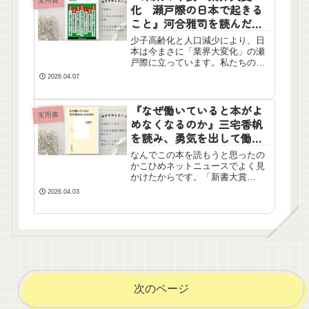
実用書
化 瀬戸際の日本で起きる
こと』河合雅司を読んだ感
想【ネタバレ一部あり】
少子高齢化と人口減少により、日
本は今まさに「業界大変化」の瀬
戸際に立っています。私たちの仕
事や生活に起こる変化とは？2030
2026.04.07
年、2040年を見据え、日本で生き
残るために必要なマインドを今す
ぐチェックしてください。
『なぜ働いていると本がよ
実用書
めなくなるのか』三宅香帆
を読み、勇気を出して働か
ないようにしようと思った
なんでこの本を読もうと思ったの
かこひめネットニュースでよく見
かけたからです。「新書大賞
2025」大賞に輝いた本です。中央
2026.04.03
公論新社が主催する「新書大賞」
は、1年間に刊行されたすべての新
書から、その年「最高の一冊」を
選ぶ賞です。2023年12月...
次のページ