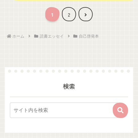
次
1
2
へ
ホーム
読書エッセイ
自己啓発本
検索