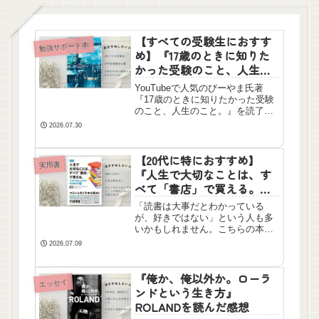
【すべての受験生におすす
勉強サポート本
め】『17歳のときに知りた
かった受験のこと、人生の
こと。』びーやまを読んだ
YouTubeで人気のびーやま氏著
感想
『17歳のときに知りたかった受験
のこと、人生のこと。』を読了し
ました。すべての受験生と親御さ
2026.07.30
んにおすすめしたい！単なる受験
テクニックにとどまらない、自己
理解や将来のキャリアに繋がる考
【20代に特におすすめ】
実用書
え方が分かりやすく書かれた一冊
『人生で大切なことは、す
です。
べて「書店」で買える。』
千田琢哉を読んだ感想
「読書は大事だとわかっている
が、好きではない」という人も多
いかもしれません。こちらの本は
「本を読むのが重荷ではなくなる
2026.07.09
読書術」です。本を読むのに正し
い方法などありません。自分が楽
しければいいんです！本を読んで
『俺か、俺以外か。ローラ
エッセイ
人生の予習をしませんか？
ンドという生き方』
ROLANDを読んだ感想