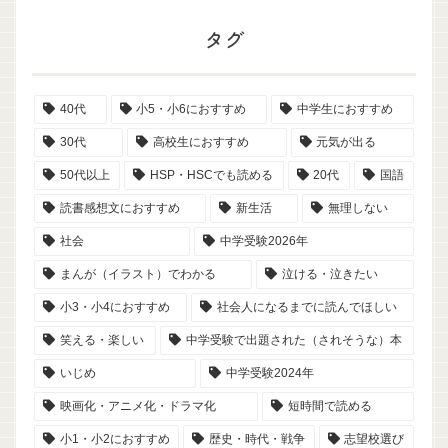
タグ
40代
小5・小6におすすめ
中学生におすすめ
30代
高校生におすすめ
元気が出る
50代以上
HSP・HSCでも読める
20代
国語
読書感想文におすすめ
新生活
無理しない
社会
中学受験2026年
まんが（イラスト）でわかる
泣ける・泣きたい
小3・小4におすすめ
社会人になるまでに読んでほしい
笑える・楽しい
中学受験で出題された（されそうな）本
いじめ
中学受験2024年
映画化・アニメ化・ドラマ化
短時間で読める
小1・小2におすすめ
歴史・時代・戦争
志望校選び