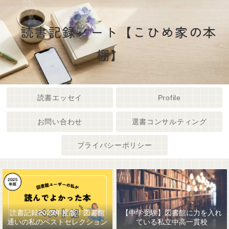
読書記録ノート【こひめ家の本
棚】
読書エッセイ
Profile
お問い合わせ
選書コンサルティング
プライバシーポリシー
読書記録2025年度版！図書館
【中学受験】図書館に力を入れ
通いの私のベストセレクション
ている私立中高一貫校