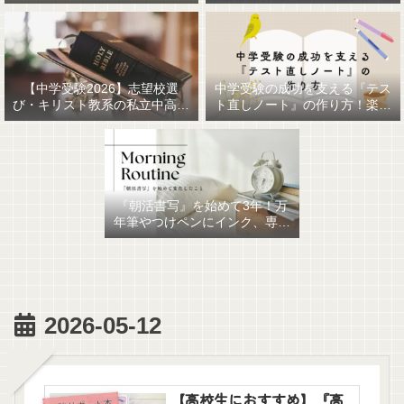
【中学受験2026】志望校選
中学受験の成功を支える『テス
び・キリスト教系の私立中高一
ト直しノート』の作り方！楽に
貫女子校を調べてみました
作るための最強おすすめ文房具
6選！
『朝活書写』を始めて3年！万
年筆やつけペンにインク、専用
ノート、毎日が充実していま
す。
2026-05-12
【高校生におすすめ】『高