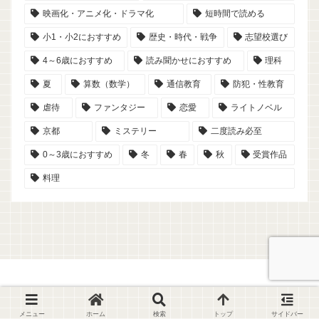
映画化・アニメ化・ドラマ化
短時間で読める
小1・小2におすすめ
歴史・時代・戦争
志望校選び
4～6歳におすすめ
読み聞かせにおすすめ
理科
夏
算数（数学）
通信教育
防犯・性教育
虐待
ファンタジー
恋愛
ライトノベル
京都
ミステリー
二度読み必至
0～3歳におすすめ
冬
春
秋
受賞作品
料理
© 2023-2026 読書記録ノート【こひめ家の本棚】.
メニュー
ホーム
検索
トップ
サイドバー