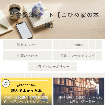
読書記録ノート【こひめ家の本
棚】
読書エッセイ
Profile
お問い合わせ
選書コンサルティング
プライバシーポリシー
読書記録2025年度版！図書館
【中学受験】図書館に力を入れ
通いの私のベストセレクション
ている私立中高一貫校