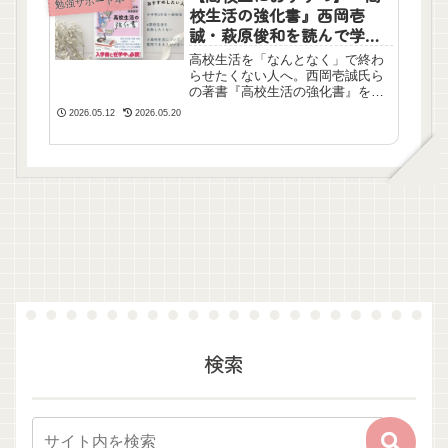
勉強サポート本
校生活の強化書』西岡壱
誠・萩原俊和を読んで学べ
たこと
高校生活を「なんとなく」で終わ
らせたくない人へ。西岡壱誠氏ら
の著書『高校生活の強化書』をレ
ビュー！高校生活の基礎から、学
2026.05.12
2026.05.20
校行事と勉強を両立させる具体的
なメソッドが紹介された一冊で
す。読んだら明日からの学校生活
が劇的に変わります。
検索