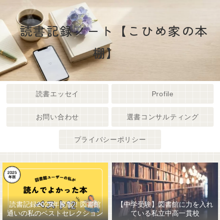
読書記録ノート【こひめ家の本
棚】
読書エッセイ
Profile
お問い合わせ
選書コンサルティング
プライバシーポリシー
読書記録2025年度版！図書館
【中学受験】図書館に力を入れ
通いの私のベストセレクション
ている私立中高一貫校