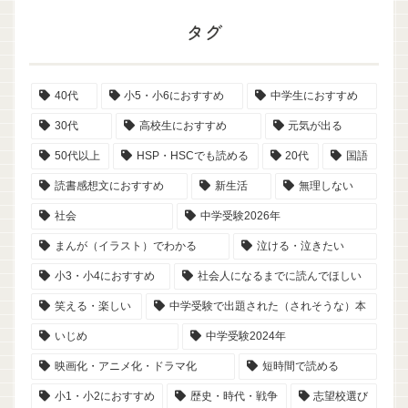
タグ
40代
小5・小6におすすめ
中学生におすすめ
30代
高校生におすすめ
元気が出る
50代以上
HSP・HSCでも読める
20代
国語
読書感想文におすすめ
新生活
無理しない
社会
中学受験2026年
まんが（イラスト）でわかる
泣ける・泣きたい
小3・小4におすすめ
社会人になるまでに読んでほしい
笑える・楽しい
中学受験で出題された（されそうな）本
いじめ
中学受験2024年
映画化・アニメ化・ドラマ化
短時間で読める
小1・小2におすすめ
歴史・時代・戦争
志望校選び