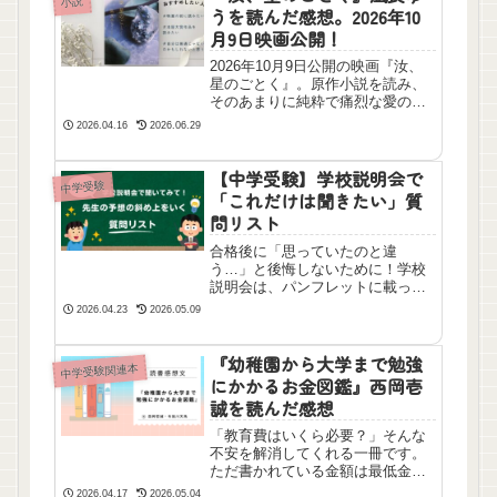
小説
うを読んだ感想。2026年10
月9日映画公開！
2026年10月9日公開の映画『汝、
星のごとく』。原作小説を読み、
そのあまりに純粋で痛烈な愛の物
語に魂が震えた感想を綴ります。
2026.04.16
2026.06.29
本屋大賞受賞作がついに銀幕へ。
キャスト・あらすじの予習ととも
に。
【中学受験】学校説明会で
中学受験
「これだけは聞きたい」質
問リスト
合格後に「思っていたのと違
う…」と後悔しないために！学校
説明会は、パンフレットに載って
いない本音を引き出すチャンスで
2026.04.23
2026.05.09
す。説明会ラッシュを迎える前に
確認しておきたい、先生への質問
ポイントを【保存版】としてリス
『幼稚園から大学まで勉強
中学受験関連本
トアップ。この5分で準備は万端で
にかかるお金図鑑』西岡壱
す！
誠を読んだ感想
「教育費はいくら必要？」そんな
不安を解消してくれる一冊です。
ただ書かれている金額は最低金額
だと思います。小学校中学年まで
2026.04.17
2026.05.04