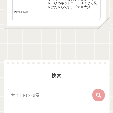
かこひめネットニュースでよく見
かけたからです。「新書大賞
2025」大賞に輝いた本です。中央
2026.04.03
公論新社が主催する「新書大賞」
は、1年間に刊行されたすべての新
書から、その年「最高の一冊」を
選ぶ賞です。2023年12月...
検索