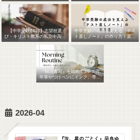
【中学受験2026】志望校選
中学受験の成功を支える『テス
び・キリスト教系の私立中高一
ト直しノート』の作り方！楽に
貫女子校を調べてみました
作るための最強おすすめ文房具
6選！
『朝活書写』を始めて3年！万
年筆やつけペンにインク、専用
ノート、毎日が充実していま
す。
2026-04
『汝、星のごとく』凪良ゆ