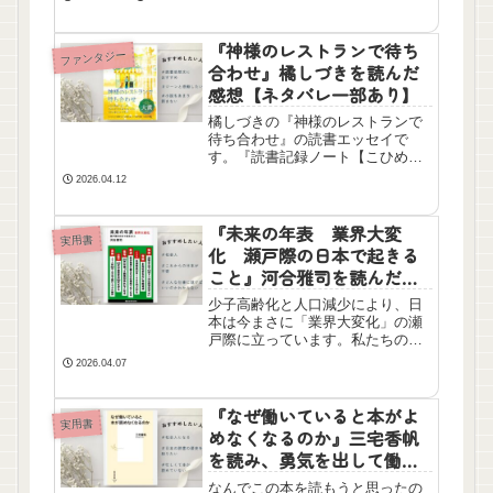
と、中1のお子さんがいる方におす
すめです。中学受験に入った方に
は向きません。
『神様のレストランで待ち
ファンタジー
合わせ』橘しづきを読んだ
感想【ネタバレ一部あり】
橘しづきの『神様のレストランで
待ち合わせ』の読書エッセイで
す。『読書記録ノート【こひめ家
の本棚】』では読書感想文におす
2026.04.12
すめの一冊を紹介しています。
『未来の年表 業界大変
実用書
化 瀬戸際の日本で起きる
こと』河合雅司を読んだ感
想【ネタバレ一部あり】
少子高齢化と人口減少により、日
本は今まさに「業界大変化」の瀬
戸際に立っています。私たちの仕
事や生活に起こる変化とは？2030
2026.04.07
年、2040年を見据え、日本で生き
残るために必要なマインドを今す
ぐチェックしてください。
『なぜ働いていると本がよ
実用書
めなくなるのか』三宅香帆
を読み、勇気を出して働か
ないようにしようと思った
なんでこの本を読もうと思ったの