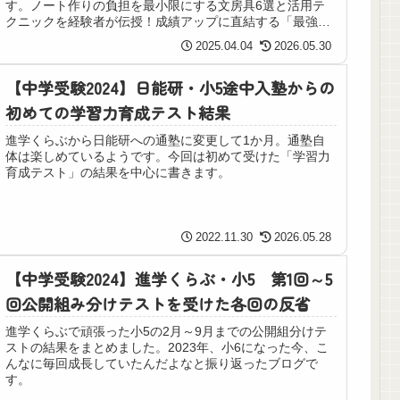
す。ノート作りの負担を最小限にする文房具6選と活用テ
クニックを経験者が伝授！成績アップに直結する「最強の
1冊」を今すぐ作り始めましょう。
2025.04.04
2026.05.30
【中学受験2024】日能研・小5途中入塾からの
初めての学習力育成テスト結果
進学くらぶから日能研への通塾に変更して1か月。通塾自
体は楽しめているようです。今回は初めて受けた「学習力
育成テスト」の結果を中心に書きます。
2022.11.30
2026.05.28
【中学受験2024】進学くらぶ・小5 第1回～5
回公開組み分けテストを受けた各回の反省
進学くらぶで頑張った小5の2月～9月までの公開組分けテ
ストの結果をまとめました。2023年、小6になった今、こ
んなに毎回成長していたんだよなと振り返ったブログで
す。