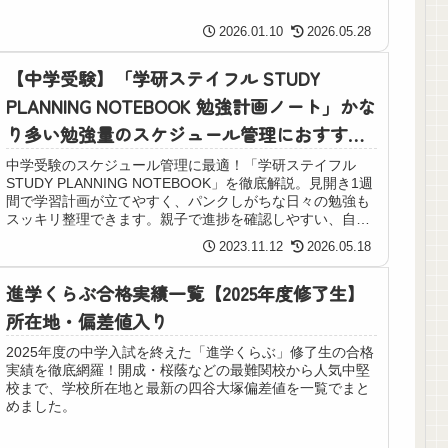
2026.01.10
2026.05.28
【中学受験】「学研ステイフル STUDY
PLANNING NOTEBOOK 勉強計画ノート」かな
り多い勉強量のスケジュール管理におすす
め！
中学受験のスケジュール管理に最適！「学研ステイフル
STUDY PLANNING NOTEBOOK」を徹底解説。見開き1週
間で学習計画が立てやすく、パンクしがちな日々の勉強も
スッキリ整理できます。親子で進捗を確認しやすい、自信
を持っておすすめする一冊です。
2023.11.12
2026.05.18
進学くらぶ合格実績一覧【2025年度修了生】
所在地・偏差値入り
2025年度の中学入試を終えた「進学くらぶ」修了生の合格
実績を徹底網羅！開成・桜蔭などの最難関校から人気中堅
校まで、学校所在地と最新の四谷大塚偏差値を一覧でまと
めました。