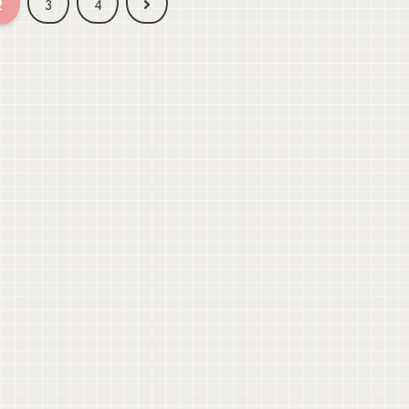
次
2
3
4
へ