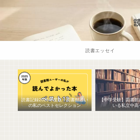
読書エッセイ
読書記録2025年度版！図書館通い
【中学受験】図書館
の私のベストセレクション
いる私立中高