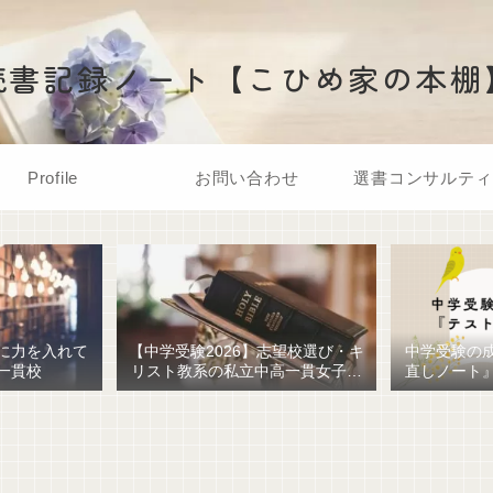
読書記録ノート【こひめ家の本棚
Profile
お問い合わせ
選書コンサルティ
に力を入れて
【中学受験2026】志望校選び・キ
中学受験の
一貫校
リスト教系の私立中高一貫女子校
直しノート
を調べてみました
ための最強