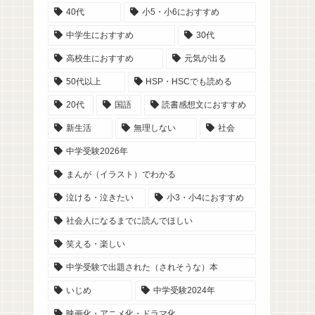
40代
小5・小6におすすめ
中学生におすすめ
30代
高校生におすすめ
元気が出る
50代以上
HSP・HSCでも読める
20代
国語
読書感想文におすすめ
新生活
無理しない
社会
中学受験2026年
まんが（イラスト）でわかる
泣ける・泣きたい
小3・小4におすすめ
社会人になるまでに読んでほしい
笑える・楽しい
中学受験で出題された（されそうな）本
いじめ
中学受験2024年
映画化・アニメ化・ドラマ化