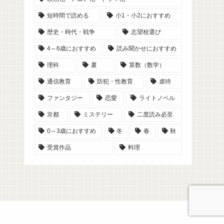
短時間で読める
小1・小2におすすめ
歴史・時代・戦争
志望校選び
4～6歳におすすめ
読み聞かせにおすすめ
理科
夏
算数（数学）
通信教育
防犯・性教育
虐待
ファンタジー
恋愛
ライトノベル
京都
ミステリー
二度読み必至
0～3歳におすすめ
冬
春
秋
受賞作品
料理