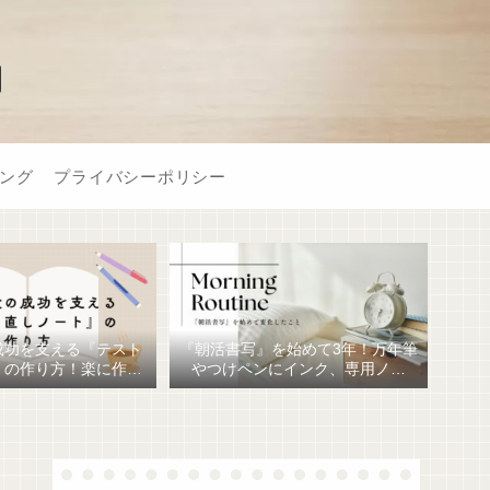
】
ング
プライバシーポリシー
成功を支える『テスト
『朝活書写』を始めて3年！万年筆
』の作り方！楽に作る
やつけペンにインク、専用ノー
おすすめ文房具6選！
ト、毎日が充実しています。